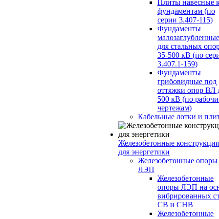
Плиты навесные 
фундаментам (по
серии 3.407-115)
Фундаменты
малозаглубленны
для стальных опо
35-500 кВ (по сер
3.407.1-159)
Фундаменты
грибовидные под
оттяжки опор ВЛ 
500 кВ (по рабоч
чертежам)
Кабельные лотки и пли
Железобетонные конструкци
для энергетики
Железобетонные опоры
ЛЭП
Железобетонные
опоры ЛЭП на ос
вибрированных с
СВ и СНВ
Железобетонные