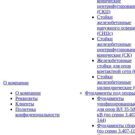
конические
центрифугирован
(СКЦ)
Стойки
железобетонные
наружного освещ
(СНЦс)
Стойки
железобетонные
центрифугирован
конические (СК)
Железобетонные
стойки для опор
контактной сети 
Стойки
железобетонные
О компании
цилиндрические 
О компании
Фундаменты под опоры
Реквизиты
Фундаменты
Клиенты
унифицированны
Политика
для опор ВЛ 35-5
конфиденциальности
кВ (по серии 3.407
144)
Фундаменты сбор
(по серии 3.407-11