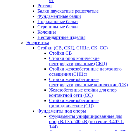
91
Ригели
Балки двускатные решетчатые
Фундаментные балки
Подкрановые балки
Стропильные балки
Колонны
Нестандартные изделия
Энергетика
Стойки (СВ, СКЦ, СНЦс, СК, СС)
Стойки СВ
Стойки опор конические
центрифугированные (СКЦ)
Стойки железобетонные наружного
освещения (СНЦс)
Стойки железобетонные
центрифугированные конические (СК)
Железобетонные стойки для опор
контактной сети (СС)
Стойки железобетонные
цилиндрические (СЦ)
Фундаменты под опоры
Фундаменты унифицированные для
опор ВЛ 35-500 кВ (по серии 3.407.1-
144)