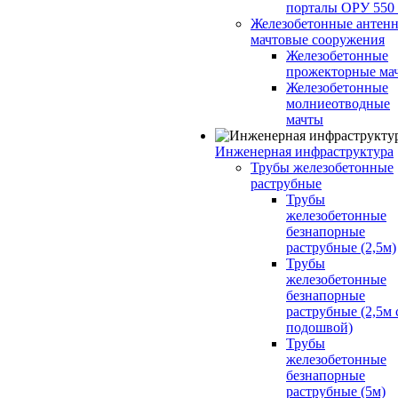
порталы ОРУ 550
Железобетонные антенн
мачтовые сооружения
Железобетонные
прожекторные ма
Железобетонные
молниеотводные
мачты
Инженерная инфраструктура
Трубы железобетонные
раструбные
Трубы
железобетонные
безнапорные
раструбные (2,5м)
Трубы
железобетонные
безнапорные
раструбные (2,5м 
подошвой)
Трубы
железобетонные
безнапорные
раструбные (5м)