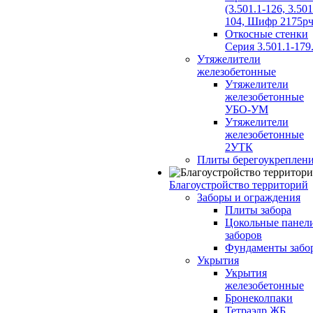
(3.501.1-126, 3.501
104, Шифр 2175рч
Откосные стенки
Серия 3.501.1-179
Утяжелители
железобетонные
Утяжелители
железобетонные
УБО-УМ
Утяжелители
железобетонные
2УТК
Плиты берегоукреплен
Благоустройство территорий
Заборы и ограждения
Плиты забора
Цокольные панел
заборов
Фундаменты забо
Укрытия
Укрытия
железобетонные
Бронеколпаки
Тетраэдр ЖБ