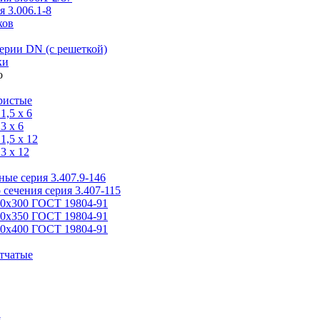
 3.006.1-8
ков
ерии DN (с решеткой)
ки
ристые
,5 x 6
3 x 6
,5 x 12
3 x 12
ые серия 3.407.9-146
 сечения серия 3.407-115
00х300 ГОСТ 19804-91
50х350 ГОСТ 19804-91
00х400 ГОСТ 19804-91
тчатые
я