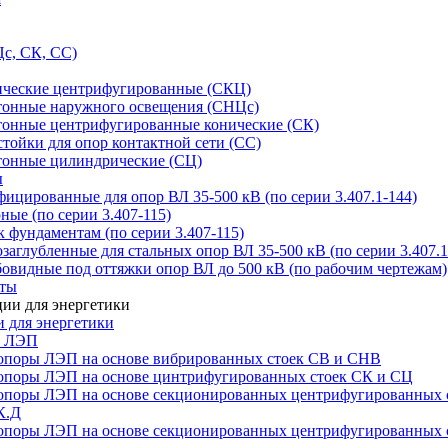
с, СК, СС)
ические центрифугированные (СКЦ)
тонные наружного освещения (СНЦс)
тонные центрифугированные конические (СК)
тойки для опор контактной сети (СС)
тонные цилиндрические (СЦ)
ы
цированные для опор ВЛ 35-500 кВ (по серии 3.407.1-144)
ые (по серии 3.407-115)
 фундаментам (по серии 3.407-115)
аглубленные для стальных опор ВЛ 35-500 кВ (по серии 3.407.1
овидные под оттяжки опор ВЛ до 500 кВ (по рабочим чертежам)
иты
 для энергетики
ы ЛЭП
опоры ЛЭП на основе вибрированных стоек СВ и СНВ
опоры ЛЭП на основе цинтрифугированных стоек СК и СЦ
опоры ЛЭП на основе секционированных центрифугированных 
К.Д
опоры ЛЭП на основе секционированных центрифугированных 