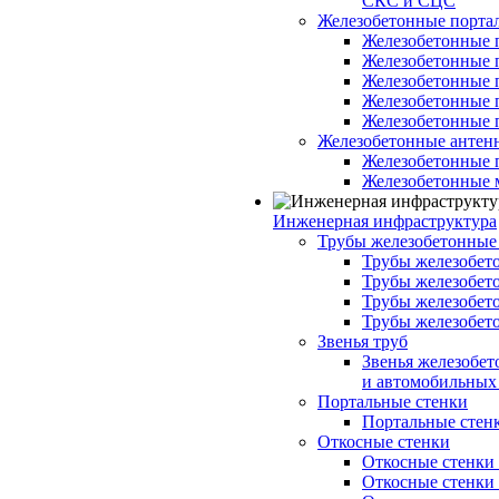
СКС и СЦС
Железобетонные порт
Железобетонные 
Железобетонные 
Железобетонные 
Железобетонные 
Железобетонные 
Железобетонные антен
Железобетонные 
Железобетонные 
Инженерная инфраструктура
Трубы железобетонные
Трубы железобето
Трубы железобето
Трубы железобет
Трубы железобет
Звенья труб
Звенья железобе
и автомобильных 
Портальные стенки
Портальные стенки
Откосные стенки
Откосные стенки с
Откосные стенки с