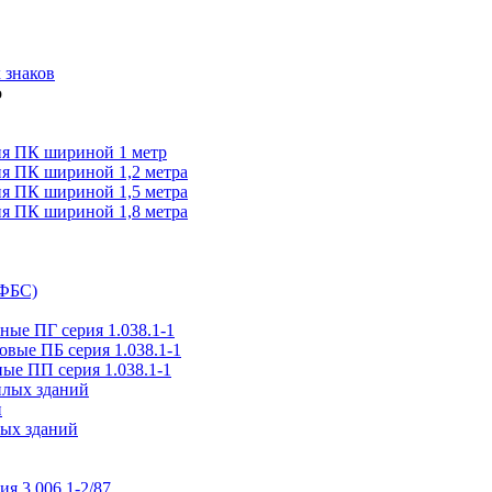
 знаков
я ПК шириной 1 метр
я ПК шириной 1,2 метра
я ПК шириной 1,5 метра
я ПК шириной 1,8 метра
(ФБС)
ые ПГ серия 1.038.1-1
вые ПБ серия 1.038.1-1
ые ПП серия 1.038.1-1
илых зданий
и
ых зданий
ия 3.006.1-2/87