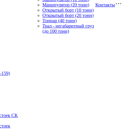
Манипулятор (20 тонн)
Контакты
Открытый борт (10 тонн)
Открытый борт (20 тонн)
Тоннар (40 тонн)
Трал - негабаритный груз
(до 100 тонн)
-159)
стоек СК
стоек