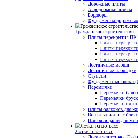
Дорожные плиты
Аэродромные плиты
Бордюры
Фундаменты дорожных
Гражданское строительство
Плиты перекрытия ПК
Плиты перекрыти
Плиты перекрыти
Плиты перекрыти
Плиты перекрыти
Лестничные марши
Лестничные площадки
Ступени
Фундаментные блоки 
Перемычки
Перемычки балочн
Перемычки бруско
Перемычки плитн
Плиты балконов для ж
Вентиляционные блок
Плиты лоджий для жил
Лотки теплотрасс
Лотки теплотрасс Л сер