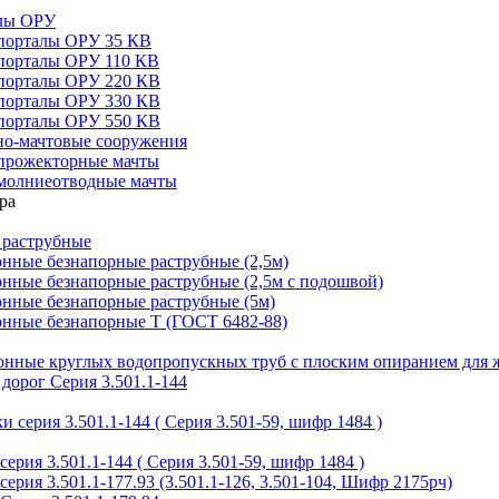
алы ОРУ
порталы ОРУ 35 КВ
порталы ОРУ 110 КВ
порталы ОРУ 220 КВ
порталы ОРУ 330 КВ
порталы ОРУ 550 КВ
но-мачтовые сооружения
прожекторные мачты
молниеотводные мачты
 раструбные
нные безнапорные раструбные (2,5м)
нные безнапорные раструбные (2,5м с подошвой)
онные безнапорные раструбные (5м)
онные безнапорные Т (ГОСТ 6482-88)
тонные круглых водопропускных труб с плоским опиранием для 
дорог Серия 3.501.1-144
 серия 3.501.1-144 ( Серия 3.501-59, шифр 1484 )
ерия 3.501.1-144 ( Серия 3.501-59, шифр 1484 )
ерия 3.501.1-177.93 (3.501.1-126, 3.501-104, Шифр 2175рч)