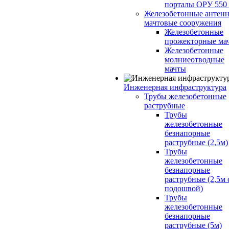
порталы ОРУ 550
Железобетонные антенн
мачтовые сооружения
Железобетонные
прожекторные ма
Железобетонные
молниеотводные
мачты
Инженерная инфраструктура
Трубы железобетонные
раструбные
Трубы
железобетонные
безнапорные
раструбные (2,5м)
Трубы
железобетонные
безнапорные
раструбные (2,5м 
подошвой)
Трубы
железобетонные
безнапорные
раструбные (5м)