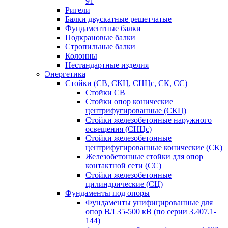
91
Ригели
Балки двускатные решетчатые
Фундаментные балки
Подкрановые балки
Стропильные балки
Колонны
Нестандартные изделия
Энергетика
Стойки (СВ, СКЦ, СНЦс, СК, СС)
Стойки СВ
Стойки опор конические
центрифугированные (СКЦ)
Стойки железобетонные наружного
освещения (СНЦс)
Стойки железобетонные
центрифугированные конические (СК)
Железобетонные стойки для опор
контактной сети (СС)
Стойки железобетонные
цилиндрические (СЦ)
Фундаменты под опоры
Фундаменты унифицированные для
опор ВЛ 35-500 кВ (по серии 3.407.1-
144)