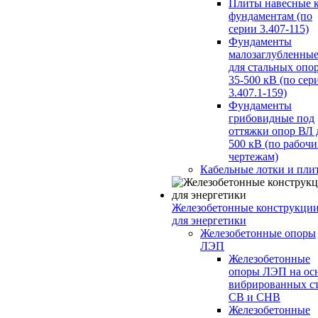
Плиты навесные 
фундаментам (по
серии 3.407-115)
Фундаменты
малозаглубленны
для стальных опо
35-500 кВ (по сер
3.407.1-159)
Фундаменты
грибовидные под
оттяжки опор ВЛ 
500 кВ (по рабоч
чертежам)
Кабельные лотки и пли
Железобетонные конструкци
для энергетики
Железобетонные опоры
ЛЭП
Железобетонные
опоры ЛЭП на ос
вибрированных с
СВ и СНВ
Железобетонные