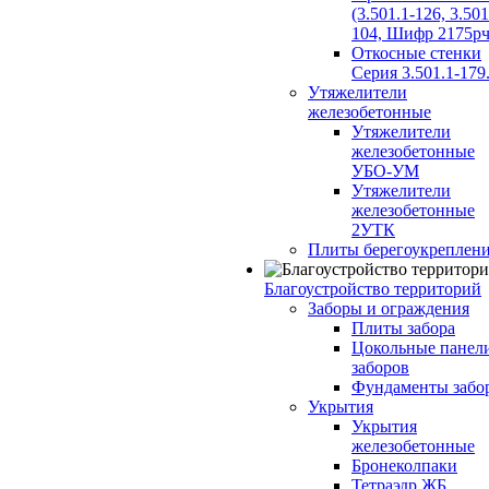
(3.501.1-126, 3.501
104, Шифр 2175рч
Откосные стенки
Серия 3.501.1-179
Утяжелители
железобетонные
Утяжелители
железобетонные
УБО-УМ
Утяжелители
железобетонные
2УТК
Плиты берегоукреплен
Благоустройство территорий
Заборы и ограждения
Плиты забора
Цокольные панел
заборов
Фундаменты забо
Укрытия
Укрытия
железобетонные
Бронеколпаки
Тетраэдр ЖБ