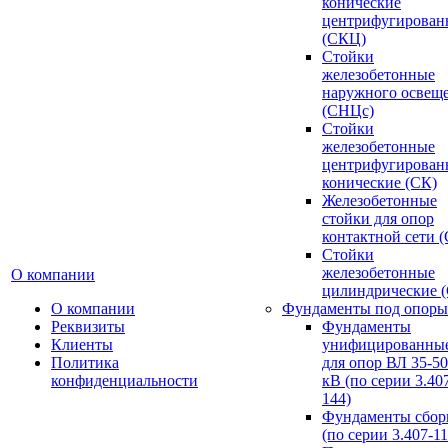
конические
центрифугирован
(СКЦ)
Стойки
железобетонные
наружного освещ
(СНЦс)
Стойки
железобетонные
центрифугирован
конические (СК)
Железобетонные
стойки для опор
контактной сети 
Стойки
железобетонные
О компании
цилиндрические 
О компании
Фундаменты под опоры
Реквизиты
Фундаменты
Клиенты
унифицированны
Политика
для опор ВЛ 35-5
конфиденциальности
кВ (по серии 3.407
144)
Фундаменты сбор
(по серии 3.407-11