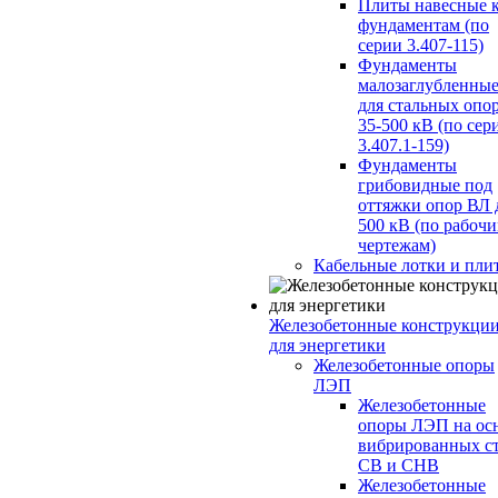
Плиты навесные 
фундаментам (по
серии 3.407-115)
Фундаменты
малозаглубленны
для стальных опо
35-500 кВ (по сер
3.407.1-159)
Фундаменты
грибовидные под
оттяжки опор ВЛ 
500 кВ (по рабоч
чертежам)
Кабельные лотки и пли
Железобетонные конструкци
для энергетики
Железобетонные опоры
ЛЭП
Железобетонные
опоры ЛЭП на ос
вибрированных с
СВ и СНВ
Железобетонные