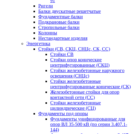
91
Ригели
Балки двускатные решетчатые
Фундаментные балки
Подкрановые балки
Стропильные балки
Колонны
Нестандартные изделия
Энергетика
Стойки (СВ, СКЦ, СНЦс, СК, СС)
Стойки СВ
Стойки опор конические
центрифугированные (СКЦ)
Стойки железобетонные наружного
освещения (СНЦс)
Стойки железобетонные
центрифугированные конические (СК)
Железобетонные стойки для опор
контактной сети (СС)
Стойки железобетонные
цилиндрические (СЦ)
Фундаменты под опоры
Фундаменты унифицированные для
опор ВЛ 35-500 кВ (по серии 3.407.1-
144)