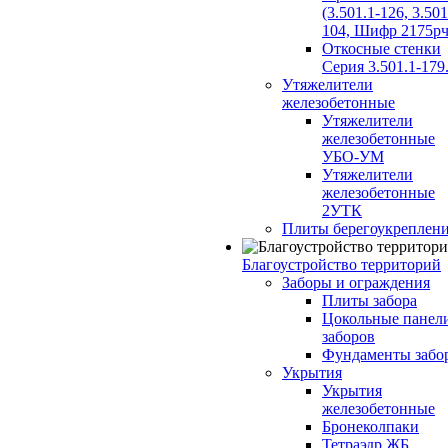
(3.501.1-126, 3.501
104, Шифр 2175рч
Откосные стенки
Серия 3.501.1-179
Утяжелители
железобетонные
Утяжелители
железобетонные
УБО-УМ
Утяжелители
железобетонные
2УТК
Плиты берегоукреплен
Благоустройство территорий
Заборы и ограждения
Плиты забора
Цокольные панел
заборов
Фундаменты забо
Укрытия
Укрытия
железобетонные
Бронеколпаки
Тетраэдр ЖБ