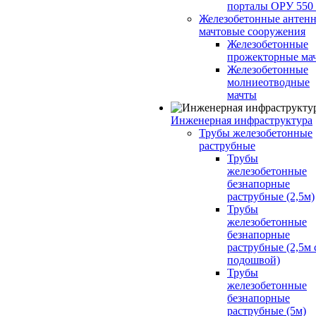
порталы ОРУ 550
Железобетонные антенн
мачтовые сооружения
Железобетонные
прожекторные ма
Железобетонные
молниеотводные
мачты
Инженерная инфраструктура
Трубы железобетонные
раструбные
Трубы
железобетонные
безнапорные
раструбные (2,5м)
Трубы
железобетонные
безнапорные
раструбные (2,5м 
подошвой)
Трубы
железобетонные
безнапорные
раструбные (5м)