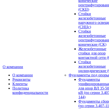
конические
центрифугирован
(СКЦ)
Стойки
железобетонные
наружного освещ
(СНЦс)
Стойки
железобетонные
центрифугирован
конические (СК)
Железобетонные
стойки для опор
контактной сети 
Стойки
железобетонные
О компании
цилиндрические 
О компании
Фундаменты под опоры
Реквизиты
Фундаменты
Клиенты
унифицированны
Политика
для опор ВЛ 35-5
конфиденциальности
кВ (по серии 3.407
144)
Фундаменты сбор
(по серии 3.407-11