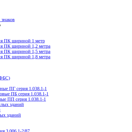
 знаков
я ПК шириной 1 метр
я ПК шириной 1,2 метра
я ПК шириной 1,5 метра
я ПК шириной 1,8 метра
(ФБС)
ые ПГ серия 1.038.1-1
вые ПБ серия 1.038.1-1
ые ПП серия 1.038.1-1
илых зданий
и
ых зданий
ия 3.006.1-2/87