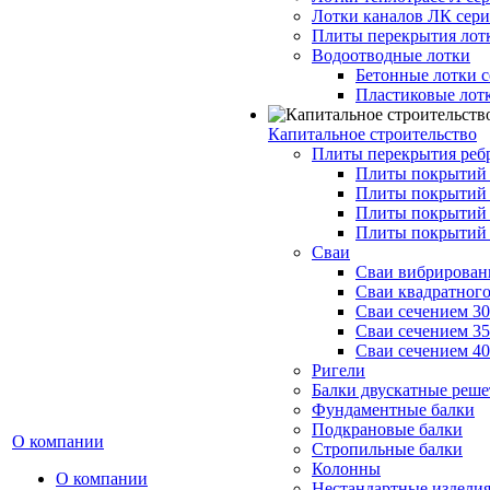
Лотки каналов ЛК серия
Плиты перекрытия лот
Водоотводные лотки
Бетонные лотки с
Пластиковые лот
Капитальное строительство
Плиты перекрытия реб
Плиты покрытий 1
Плиты покрытий 
Плиты покрытий 1
Плиты покрытий 
Сваи
Сваи вибрированн
Сваи квадратного
Сваи сечением 3
Сваи сечением 3
Сваи сечением 4
Ригели
Балки двускатные реше
Фундаментные балки
Подкрановые балки
О компании
Стропильные балки
Колонны
О компании
Нестандартные издели