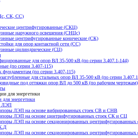
с, СК, СС)
ические центрифугированные (СКЦ)
тонные наружного освещения (СНЦс)
тонные центрифугированные конические (СК)
тойки для опор контактной сети (СС)
тонные цилиндрические (СЦ)
ы
цированные для опор ВЛ 35-500 кВ (по серии 3.407.1-144)
ые (по серии 3.407-115)
 фундаментам (по серии 3.407-115)
аглубленные для стальных опор ВЛ 35-500 кВ (по серии 3.407.1
овидные под оттяжки опор ВЛ до 500 кВ (по рабочим чертежам)
иты
 для энергетики
ы ЛЭП
опоры ЛЭП на основе вибрированных стоек СВ и СНВ
опоры ЛЭП на основе цинтрифугированных стоек СК и СЦ
опоры ЛЭП на основе секционированных центрифугированных 
К.Д
опоры ЛЭП на основе секционированных центрифугированных 