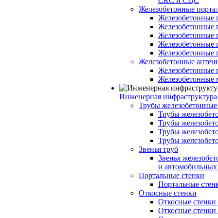
СКС и СЦС
Железобетонные порт
Железобетонные 
Железобетонные 
Железобетонные 
Железобетонные 
Железобетонные 
Железобетонные антен
Железобетонные 
Железобетонные 
Инженерная инфраструктура
Трубы железобетонные
Трубы железобето
Трубы железобето
Трубы железобет
Трубы железобет
Звенья труб
Звенья железобе
и автомобильных 
Портальные стенки
Портальные стенки
Откосные стенки
Откосные стенки с
Откосные стенки с