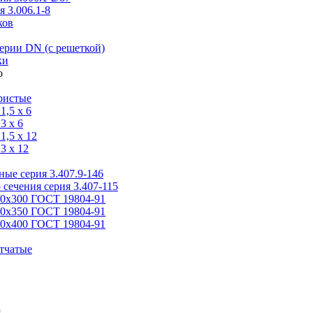
 3.006.1-8
ков
ерии DN (с решеткой)
ки
ристые
,5 x 6
3 x 6
,5 x 12
3 x 12
ые серия 3.407.9-146
 сечения серия 3.407-115
00х300 ГОСТ 19804-91
50х350 ГОСТ 19804-91
00х400 ГОСТ 19804-91
тчатые
я