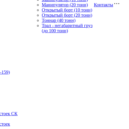
Манипулятор (20 тонн)
Контакты
Открытый борт (10 тонн)
Открытый борт (20 тонн)
Тоннар (40 тонн)
Трал - негабаритный груз
(до 100 тонн)
-159)
стоек СК
стоек