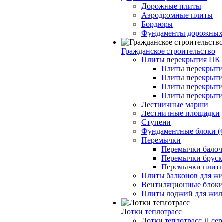
Дорожные плиты
Аэродромные плиты
Бордюры
Фундаменты дорожных
Гражданское строительство
Плиты перекрытия ПК
Плиты перекрыти
Плиты перекрыти
Плиты перекрыти
Плиты перекрыти
Лестничные марши
Лестничные площадки
Ступени
Фундаментные блоки 
Перемычки
Перемычки балочн
Перемычки бруско
Перемычки плитн
Плиты балконов для ж
Вентиляционные блок
Плиты лоджий для жил
Лотки теплотрасс
Лотки теплотрасс Л сер