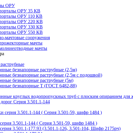
алы ОРУ
порталы ОРУ 35 КВ
порталы ОРУ 110 КВ
порталы ОРУ 220 КВ
порталы ОРУ 330 КВ
порталы ОРУ 550 КВ
но-мачтовые сооружения
прожекторные мачты
молниеотводные мачты
 раструбные
нные безнапорные раструбные (2,5м)
нные безнапорные раструбные (2,5м с подошвой)
онные безнапорные раструбные (5м)
онные безнапорные Т (ГОСТ 6482-88)
тонные круглых водопропускных труб с плоским опиранием для 
дорог Серия 3.501.1-144
 серия 3.501.1-144 ( Серия 3.501-59, шифр 1484 )
ерия 3.501.1-144 ( Серия 3.501-59, шифр 1484 )
ерия 3.501.1-177.93 (3.501.1-126, 3.501-104, Шифр 2175рч)