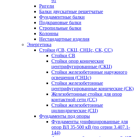
91
Ригели
Балки двускатные решетчатые
Фундаментные балки
Подкрановые балки
Стропильные балки
Колонны
Нестандартные изделия
Энергетика
Стойки (СВ, СКЦ, СНЦс, СК, СС)
Стойки СВ
Стойки опор конические
центрифугированные (СКЦ)
Стойки железобетонные наружного
освещения (СНЦс)
Стойки железобетонные
центрифугированные конические (СК)
Железобетонные стойки для опор
контактной сети (СС)
Стойки железобетонные
цилиндрические (СЦ)
Фундаменты под опоры
Фундаменты унифицированные для
опор ВЛ 35-500 кВ (по серии 3.407.1-
144)