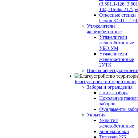
(3.501.1-126, 3.501
104, Шифр 2175рч
Откосные стенки
Серия 3.501.1-179
Утяжелители
железобетонные
Утяжелители
железобетонные
УБО-УМ
Утяжелители
железобетонные
2УТК
Плиты берегоукреплен
Благоустройство территорий
Заборы и ограждения
Плиты забора
Цокольные панел
заборов
Фундаменты забо
Укрытия
Укрытия
железобетонные
Бронеколпаки
Тетраэдр ЖБ