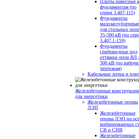
Плиты навесные 
фундаментам (по
серии 3.407-115)
Фундаменты
малозаглубленны
для стальных опо
35-500 кВ (по сер
3.407.1-159)
Фундаменты
грибовидные под
оттяжки опор ВЛ 
500 кВ (по рабоч
чертежам)
Кабельные лотки и пли
Железобетонные конструкци
для энергетики
Железобетонные опоры
ЛЭП
Железобетонные
опоры ЛЭП на ос
вибрированных с
СВ и СНВ
Железобетонные