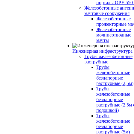
порталы ОРУ 550
Железобетонные антенн
мачтовые сооружения
Железобетонные
прожекторные ма
Железобетонные
молниеотводные
мачты
Инженерная инфраструктура
Трубы железобетонные
раструбные
Трубы
железобетонные
безнапорные
раструбные (2,5м)
Трубы
железобетонные
безнапорные
раструбные (2,5м 
подошвой)
Трубы
железобетонные
безнапорные
раструбные (5м)