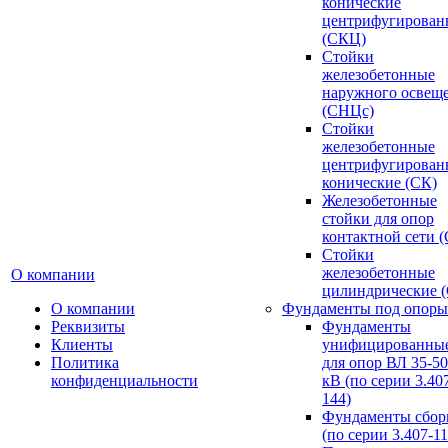
конические
центрифугирован
(СКЦ)
Стойки
железобетонные
наружного освещ
(СНЦс)
Стойки
железобетонные
центрифугирован
конические (СК)
Железобетонные
стойки для опор
контактной сети 
Стойки
железобетонные
О компании
цилиндрические 
О компании
Фундаменты под опоры
Реквизиты
Фундаменты
Клиенты
унифицированны
Политика
для опор ВЛ 35-5
конфиденциальности
кВ (по серии 3.407
144)
Фундаменты сбор
(по серии 3.407-11