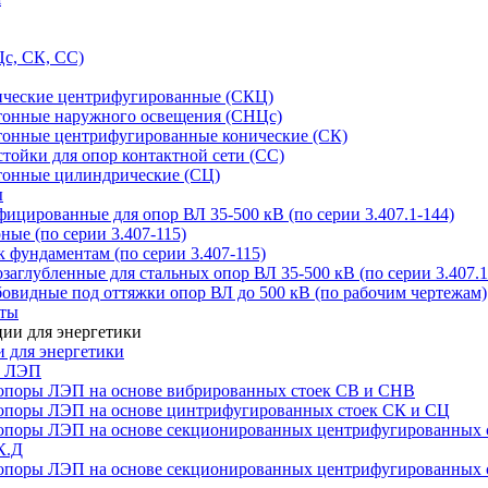
с, СК, СС)
ические центрифугированные (СКЦ)
тонные наружного освещения (СНЦс)
тонные центрифугированные конические (СК)
тойки для опор контактной сети (СС)
тонные цилиндрические (СЦ)
ы
цированные для опор ВЛ 35-500 кВ (по серии 3.407.1-144)
ые (по серии 3.407-115)
 фундаментам (по серии 3.407-115)
аглубленные для стальных опор ВЛ 35-500 кВ (по серии 3.407.1
овидные под оттяжки опор ВЛ до 500 кВ (по рабочим чертежам)
иты
 для энергетики
ы ЛЭП
опоры ЛЭП на основе вибрированных стоек СВ и СНВ
опоры ЛЭП на основе цинтрифугированных стоек СК и СЦ
опоры ЛЭП на основе секционированных центрифугированных 
К.Д
опоры ЛЭП на основе секционированных центрифугированных 