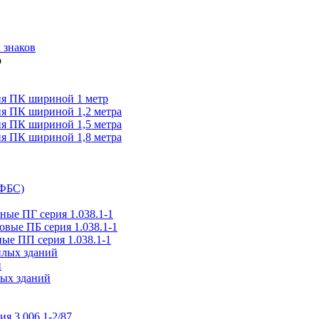
 знаков
я ПК шириной 1 метр
я ПК шириной 1,2 метра
я ПК шириной 1,5 метра
я ПК шириной 1,8 метра
(ФБС)
ые ПГ серия 1.038.1-1
вые ПБ серия 1.038.1-1
ые ПП серия 1.038.1-1
илых зданий
и
ых зданий
ия 3.006.1-2/87