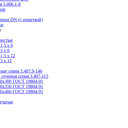
 3.006.1-8
ков
ерии DN (с решеткой)
ки
ристые
,5 x 6
3 x 6
,5 x 12
3 x 12
ые серия 3.407.9-146
 сечения серия 3.407-115
00х300 ГОСТ 19804-91
50х350 ГОСТ 19804-91
00х400 ГОСТ 19804-91
тчатые
я