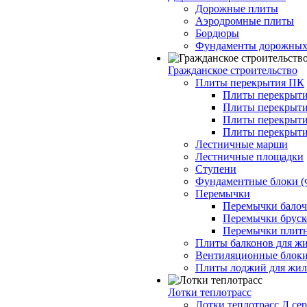
Дорожные плиты
Аэродромные плиты
Бордюры
Фундаменты дорожных
Гражданское строительство
Плиты перекрытия ПК
Плиты перекрыти
Плиты перекрыти
Плиты перекрыти
Плиты перекрыти
Лестничные марши
Лестничные площадки
Ступени
Фундаментные блоки 
Перемычки
Перемычки балочн
Перемычки бруско
Перемычки плитн
Плиты балконов для ж
Вентиляционные блок
Плиты лоджий для жил
Лотки теплотрасс
Лотки теплотрасс Л сер