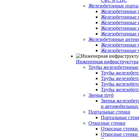
СКС и СЦС
Железобетонные порт
Железобетонные 
Железобетонные 
Железобетонные 
Железобетонные 
Железобетонные 
Железобетонные антен
Железобетонные 
Железобетонные 
Инженерная инфраструктура
Трубы железобетонные
Трубы железобето
Трубы железобето
Трубы железобет
Трубы железобет
Звенья труб
Звенья железобе
и автомобильных 
Портальные стенки
Портальные стенки
Откосные стенки
Откосные стенки с
Откосные стенки с