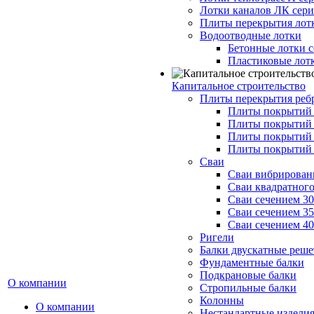
Лотки каналов ЛК серия
Плиты перекрытия лот
Водоотводные лотки
Бетонные лотки с
Пластиковые лот
Капитальное строительство
Плиты перекрытия реб
Плиты покрытий 1
Плиты покрытий 
Плиты покрытий 1
Плиты покрытий 
Сваи
Сваи вибрированн
Сваи квадратного
Сваи сечением 3
Сваи сечением 3
Сваи сечением 4
Ригели
Балки двускатные реше
Фундаментные балки
Подкрановые балки
О компании
Стропильные балки
Колонны
О компании
Нестандартные издели