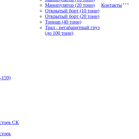
Манипулятор (20 тонн)
Контакты
Открытый борт (10 тонн)
Открытый борт (20 тонн)
Тоннар (40 тонн)
Трал - негабаритный груз
(до 100 тонн)
-159)
стоек СК
стоек