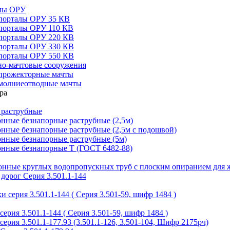
алы ОРУ
порталы ОРУ 35 КВ
порталы ОРУ 110 КВ
порталы ОРУ 220 КВ
порталы ОРУ 330 КВ
порталы ОРУ 550 КВ
но-мачтовые сооружения
прожекторные мачты
молниеотводные мачты
 раструбные
нные безнапорные раструбные (2,5м)
нные безнапорные раструбные (2,5м с подошвой)
онные безнапорные раструбные (5м)
онные безнапорные Т (ГОСТ 6482-88)
тонные круглых водопропускных труб с плоским опиранием для 
дорог Серия 3.501.1-144
 серия 3.501.1-144 ( Серия 3.501-59, шифр 1484 )
ерия 3.501.1-144 ( Серия 3.501-59, шифр 1484 )
ерия 3.501.1-177.93 (3.501.1-126, 3.501-104, Шифр 2175рч)