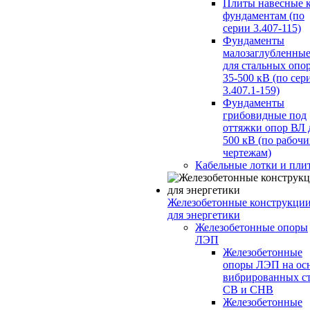
Плиты навесные 
фундаментам (по
серии 3.407-115)
Фундаменты
малозаглубленны
для стальных опо
35-500 кВ (по сер
3.407.1-159)
Фундаменты
грибовидные под
оттяжки опор ВЛ 
500 кВ (по рабоч
чертежам)
Кабельные лотки и пли
Железобетонные конструкци
для энергетики
Железобетонные опоры
ЛЭП
Железобетонные
опоры ЛЭП на ос
вибрированных с
СВ и СНВ
Железобетонные