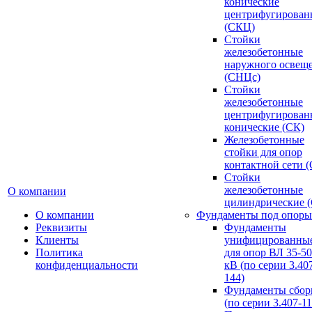
конические
центрифугирован
(СКЦ)
Стойки
железобетонные
наружного освещ
(СНЦс)
Стойки
железобетонные
центрифугирован
конические (СК)
Железобетонные
стойки для опор
контактной сети 
Стойки
железобетонные
О компании
цилиндрические 
О компании
Фундаменты под опоры
Реквизиты
Фундаменты
Клиенты
унифицированны
Политика
для опор ВЛ 35-5
конфиденциальности
кВ (по серии 3.407
144)
Фундаменты сбор
(по серии 3.407-11