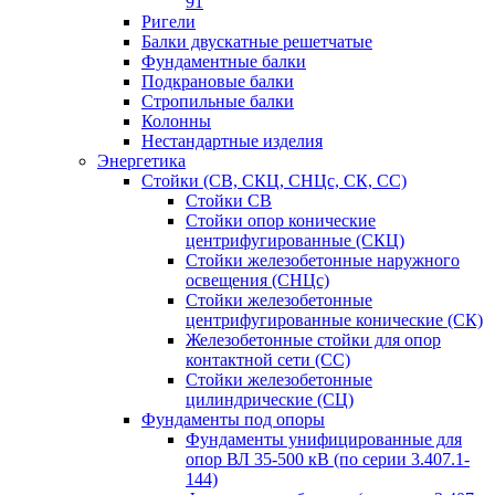
91
Ригели
Балки двускатные решетчатые
Фундаментные балки
Подкрановые балки
Стропильные балки
Колонны
Нестандартные изделия
Энергетика
Стойки (СВ, СКЦ, СНЦс, СК, СС)
Стойки СВ
Стойки опор конические
центрифугированные (СКЦ)
Стойки железобетонные наружного
освещения (СНЦс)
Стойки железобетонные
центрифугированные конические (СК)
Железобетонные стойки для опор
контактной сети (СС)
Стойки железобетонные
цилиндрические (СЦ)
Фундаменты под опоры
Фундаменты унифицированные для
опор ВЛ 35-500 кВ (по серии 3.407.1-
144)