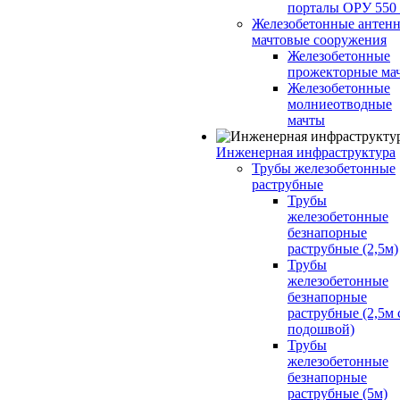
порталы ОРУ 550
Железобетонные антенн
мачтовые сооружения
Железобетонные
прожекторные ма
Железобетонные
молниеотводные
мачты
Инженерная инфраструктура
Трубы железобетонные
раструбные
Трубы
железобетонные
безнапорные
раструбные (2,5м)
Трубы
железобетонные
безнапорные
раструбные (2,5м 
подошвой)
Трубы
железобетонные
безнапорные
раструбные (5м)