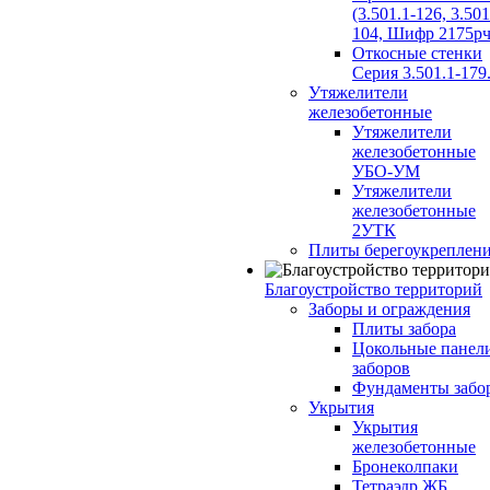
(3.501.1-126, 3.501
104, Шифр 2175рч
Откосные стенки
Серия 3.501.1-179
Утяжелители
железобетонные
Утяжелители
железобетонные
УБО-УМ
Утяжелители
железобетонные
2УТК
Плиты берегоукреплен
Благоустройство территорий
Заборы и ограждения
Плиты забора
Цокольные панел
заборов
Фундаменты забо
Укрытия
Укрытия
железобетонные
Бронеколпаки
Тетраэдр ЖБ