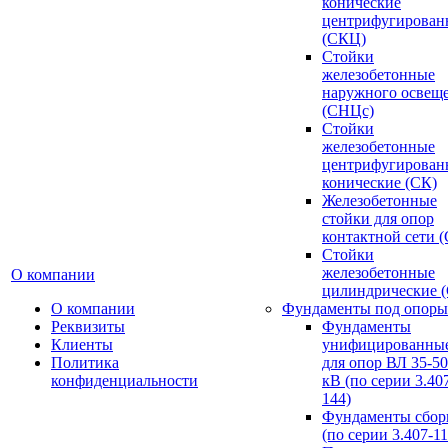
конические
центрифугирован
(СКЦ)
Стойки
железобетонные
наружного освещ
(СНЦс)
Стойки
железобетонные
центрифугирован
конические (СК)
Железобетонные
стойки для опор
контактной сети 
Стойки
железобетонные
О компании
цилиндрические 
О компании
Фундаменты под опоры
Реквизиты
Фундаменты
Клиенты
унифицированны
Политика
для опор ВЛ 35-5
конфиденциальности
кВ (по серии 3.407
144)
Фундаменты сбор
(по серии 3.407-11