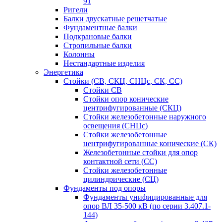
91
Ригели
Балки двускатные решетчатые
Фундаментные балки
Подкрановые балки
Стропильные балки
Колонны
Нестандартные изделия
Энергетика
Стойки (СВ, СКЦ, СНЦс, СК, СС)
Стойки СВ
Стойки опор конические
центрифугированные (СКЦ)
Стойки железобетонные наружного
освещения (СНЦс)
Стойки железобетонные
центрифугированные конические (СК)
Железобетонные стойки для опор
контактной сети (СС)
Стойки железобетонные
цилиндрические (СЦ)
Фундаменты под опоры
Фундаменты унифицированные для
опор ВЛ 35-500 кВ (по серии 3.407.1-
144)