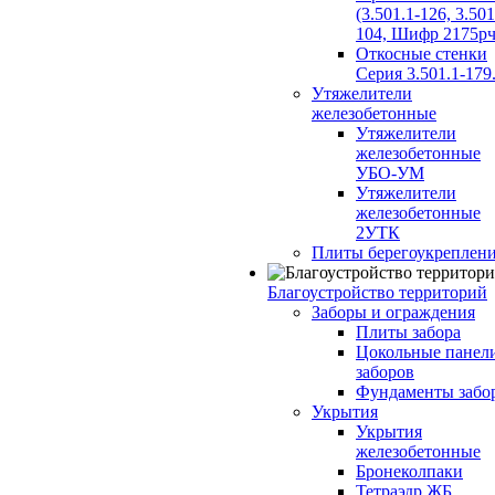
(3.501.1-126, 3.501
104, Шифр 2175рч
Откосные стенки
Серия 3.501.1-179
Утяжелители
железобетонные
Утяжелители
железобетонные
УБО-УМ
Утяжелители
железобетонные
2УТК
Плиты берегоукреплен
Благоустройство территорий
Заборы и ограждения
Плиты забора
Цокольные панел
заборов
Фундаменты забо
Укрытия
Укрытия
железобетонные
Бронеколпаки
Тетраэдр ЖБ