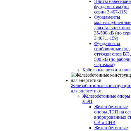
Плиты навесные 
фундаментам (по
серии 3.407-115)
Фундаменты
малозаглубленны
для стальных опо
35-500 кВ (по сер
3.407.1-159)
Фундаменты
грибовидные под
оттяжки опор ВЛ 
500 кВ (по рабоч
чертежам)
Кабельные лотки и пли
Железобетонные конструкци
для энергетики
Железобетонные опоры
ЛЭП
Железобетонные
опоры ЛЭП на ос
вибрированных с
СВ и СНВ
Железобетонные