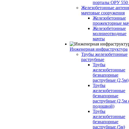
порталы ОРУ 550
Железобетонные антенн
мачтовые сооружения
Железобетонные
прожекторные ма
Железобетонные
молниеотводные
мачты
Инженерная инфраструктура
Трубы железобетонные
раструбные
Трубы
железобетонные
безнапорные
раструбные (2,5м)
Трубы
железобетонные
безнапорные
раструбные (2,5м 
подошвой)
Трубы
железобетонные
безнапорные
раструбные (5м)