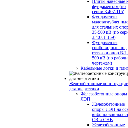
Плиты навесные 
фундаментам (по
серии 3.407-115)
Фундаменты
малозаглубленны
для стальных опо
35-500 кВ (по сер
3.407.1-159)
Фундаменты
грибовидные под
оттяжки опор ВЛ 
500 кВ (по рабоч
чертежам)
Кабельные лотки и пли
Железобетонные конструкци
для энергетики
Железобетонные опоры
ЛЭП
Железобетонные
опоры ЛЭП на ос
вибрированных с
СВ и СНВ
Железобетонные