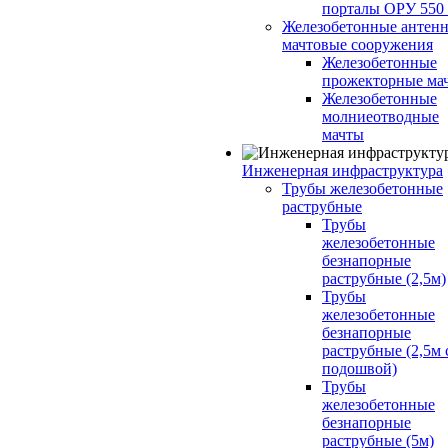
порталы ОРУ 550
Железобетонные антенн
мачтовые сооружения
Железобетонные
прожекторные ма
Железобетонные
молниеотводные
мачты
Инженерная инфраструктура
Трубы железобетонные
раструбные
Трубы
железобетонные
безнапорные
раструбные (2,5м)
Трубы
железобетонные
безнапорные
раструбные (2,5м 
подошвой)
Трубы
железобетонные
безнапорные
раструбные (5м)