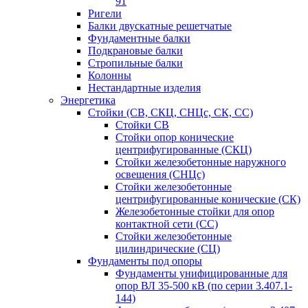
91
Ригели
Балки двускатные решетчатые
Фундаментные балки
Подкрановые балки
Стропильные балки
Колонны
Нестандартные изделия
Энергетика
Стойки (СВ, СКЦ, СНЦс, СК, СС)
Стойки СВ
Стойки опор конические
центрифугированные (СКЦ)
Стойки железобетонные наружного
освещения (СНЦс)
Стойки железобетонные
центрифугированные конические (СК)
Железобетонные стойки для опор
контактной сети (СС)
Стойки железобетонные
цилиндрические (СЦ)
Фундаменты под опоры
Фундаменты унифицированные для
опор ВЛ 35-500 кВ (по серии 3.407.1-
144)