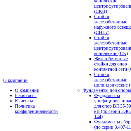
конические
центрифугирован
(СКЦ)
Стойки
железобетонные
наружного освещ
(СНЦс)
Стойки
железобетонные
центрифугирован
конические (СК)
Железобетонные
стойки для опор
контактной сети 
Стойки
железобетонные
О компании
цилиндрические 
О компании
Фундаменты под опоры
Реквизиты
Фундаменты
Клиенты
унифицированны
Политика
для опор ВЛ 35-5
конфиденциальности
кВ (по серии 3.407
144)
Фундаменты сбор
(по серии 3.407-11