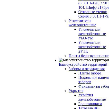
(3.501.1-126, 3.501
104, Шифр 2175рч
Откосные стенки
Серия 3.501.1-179
Утяжелители
железобетонные
Утяжелители
железобетонные
УБО-УМ
Утяжелители
железобетонные
2УТК
Плиты берегоукреплен
Благоустройство территорий
Заборы и ограждения
Плиты забора
Цокольные панел
заборов
Фундаменты забо
Укрытия
Укрытия
железобетонные
Бронеколпаки
Тетраэдр ЖБ