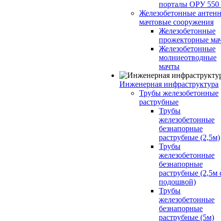
порталы ОРУ 550
Железобетонные антенн
мачтовые сооружения
Железобетонные
прожекторные ма
Железобетонные
молниеотводные
мачты
Инженерная инфраструктура
Трубы железобетонные
раструбные
Трубы
железобетонные
безнапорные
раструбные (2,5м)
Трубы
железобетонные
безнапорные
раструбные (2,5м 
подошвой)
Трубы
железобетонные
безнапорные
раструбные (5м)