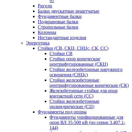
91
Ригели
Балки двускатные решетчатые
Фундаментные балки
Подкрановые балки
Стропильные балки
Колонны
Нестандартные изделия
Энергетика
Стойки (СВ, СКЦ, СНЦс, СК, СС)
Стойки СВ
Стойки опор конические
центрифугированные (СКЦ)
Стойки железобетонные наружного
освещения (СНЦс)
Стойки железобетонные
центрифугированные конические (СК)
Железобетонные стойки для опор
контактной сети (СС)
Стойки железобетонные
цилиндрические (СЦ)
Фундаменты под опоры
Фундаменты унифицированные для
опор ВЛ 35-500 кВ (по серии 3.407.1-
144)