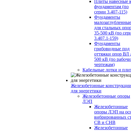
Плиты навесные 
фундаментам (по
серии 3.407-115)
Фундаменты
малозаглубленны
для стальных опо
35-500 кВ (по сер
3.407.1-159)
Фундаменты
грибовидные под
оттяжки опор ВЛ 
500 кВ (по рабоч
чертежам)
Кабельные лотки и пли
Железобетонные конструкци
для энергетики
Железобетонные опоры
ЛЭП
Железобетонные
опоры ЛЭП на ос
вибрированных с
СВ и СНВ
Железобетонные