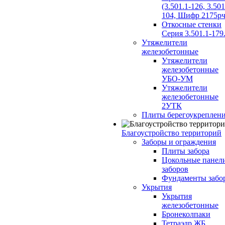
(3.501.1-126, 3.501
104, Шифр 2175рч
Откосные стенки
Серия 3.501.1-179
Утяжелители
железобетонные
Утяжелители
железобетонные
УБО-УМ
Утяжелители
железобетонные
2УТК
Плиты берегоукреплен
Благоустройство территорий
Заборы и ограждения
Плиты забора
Цокольные панел
заборов
Фундаменты забо
Укрытия
Укрытия
железобетонные
Бронеколпаки
Тетраэдр ЖБ