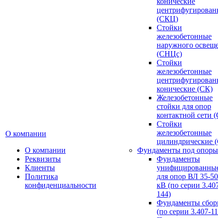
конические
центрифугирован
(СКЦ)
Стойки
железобетонные
наружного освещ
(СНЦс)
Стойки
железобетонные
центрифугирован
конические (СК)
Железобетонные
стойки для опор
контактной сети 
Стойки
железобетонные
О компании
цилиндрические 
О компании
Фундаменты под опоры
Реквизиты
Фундаменты
Клиенты
унифицированны
Политика
для опор ВЛ 35-5
конфиденциальности
кВ (по серии 3.407
144)
Фундаменты сбор
(по серии 3.407-11