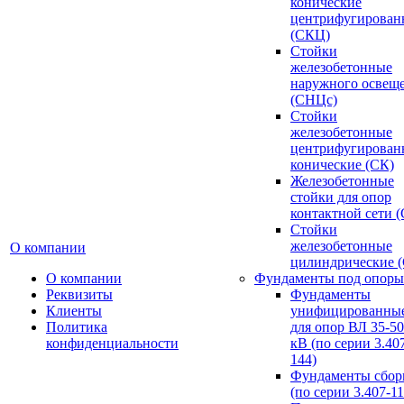
конические
центрифугирован
(СКЦ)
Стойки
железобетонные
наружного освещ
(СНЦс)
Стойки
железобетонные
центрифугирован
конические (СК)
Железобетонные
стойки для опор
контактной сети 
Стойки
железобетонные
О компании
цилиндрические 
О компании
Фундаменты под опоры
Реквизиты
Фундаменты
Клиенты
унифицированны
Политика
для опор ВЛ 35-5
конфиденциальности
кВ (по серии 3.407
144)
Фундаменты сбор
(по серии 3.407-11