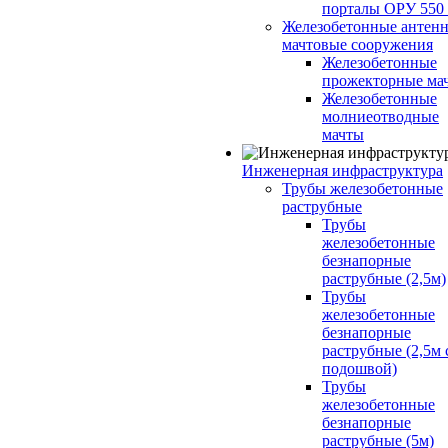
порталы ОРУ 550
Железобетонные антенн
мачтовые сооружения
Железобетонные
прожекторные ма
Железобетонные
молниеотводные
мачты
Инженерная инфраструктура
Трубы железобетонные
раструбные
Трубы
железобетонные
безнапорные
раструбные (2,5м)
Трубы
железобетонные
безнапорные
раструбные (2,5м 
подошвой)
Трубы
железобетонные
безнапорные
раструбные (5м)