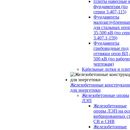
Плиты навесные 
фундаментам (по
серии 3.407-115)
Фундаменты
малозаглубленны
для стальных опо
35-500 кВ (по сер
3.407.1-159)
Фундаменты
грибовидные под
оттяжки опор ВЛ 
500 кВ (по рабоч
чертежам)
Кабельные лотки и пли
Железобетонные конструкци
для энергетики
Железобетонные опоры
ЛЭП
Железобетонные
опоры ЛЭП на ос
вибрированных с
СВ и СНВ
Железобетонные