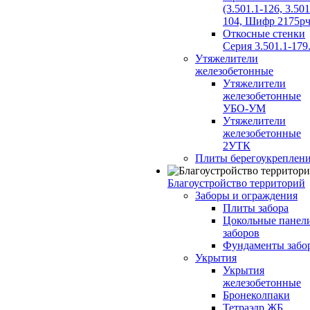
(3.501.1-126, 3.501
104, Шифр 2175рч
Откосные стенки
Серия 3.501.1-179
Утяжелители
железобетонные
Утяжелители
железобетонные
УБО-УМ
Утяжелители
железобетонные
2УТК
Плиты берегоукреплен
Благоустройство территорий
Заборы и ограждения
Плиты забора
Цокольные панел
заборов
Фундаменты забо
Укрытия
Укрытия
железобетонные
Бронеколпаки
Тетраэдр ЖБ