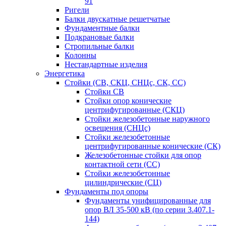
91
Ригели
Балки двускатные решетчатые
Фундаментные балки
Подкрановые балки
Стропильные балки
Колонны
Нестандартные изделия
Энергетика
Стойки (СВ, СКЦ, СНЦс, СК, СС)
Стойки СВ
Стойки опор конические
центрифугированные (СКЦ)
Стойки железобетонные наружного
освещения (СНЦс)
Стойки железобетонные
центрифугированные конические (СК)
Железобетонные стойки для опор
контактной сети (СС)
Стойки железобетонные
цилиндрические (СЦ)
Фундаменты под опоры
Фундаменты унифицированные для
опор ВЛ 35-500 кВ (по серии 3.407.1-
144)