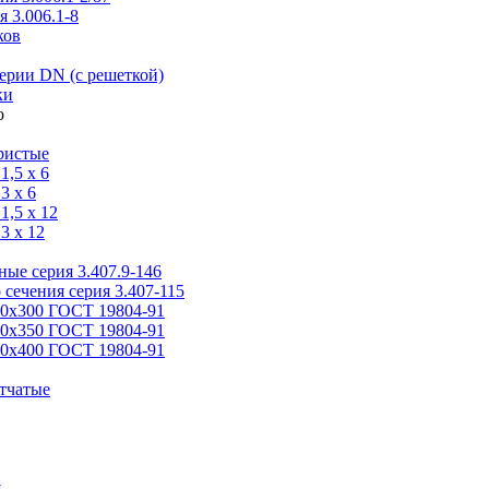
 3.006.1-8
ков
ерии DN (с решеткой)
ки
ристые
,5 x 6
3 x 6
,5 x 12
3 x 12
ые серия 3.407.9-146
 сечения серия 3.407-115
00х300 ГОСТ 19804-91
50х350 ГОСТ 19804-91
00х400 ГОСТ 19804-91
тчатые
я