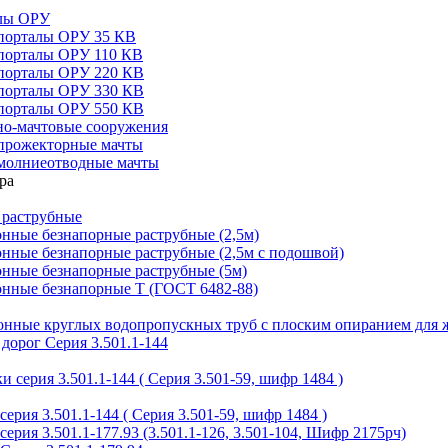
алы ОРУ
порталы ОРУ 35 КВ
порталы ОРУ 110 КВ
порталы ОРУ 220 КВ
порталы ОРУ 330 КВ
порталы ОРУ 550 КВ
но-мачтовые сооружения
прожекторные мачты
молниеотводные мачты
 раструбные
нные безнапорные раструбные (2,5м)
нные безнапорные раструбные (2,5м с подошвой)
онные безнапорные раструбные (5м)
онные безнапорные Т (ГОСТ 6482-88)
тонные круглых водопропускных труб с плоским опиранием для 
дорог Серия 3.501.1-144
 серия 3.501.1-144 ( Серия 3.501-59, шифр 1484 )
ерия 3.501.1-144 ( Серия 3.501-59, шифр 1484 )
ерия 3.501.1-177.93 (3.501.1-126, 3.501-104, Шифр 2175рч)