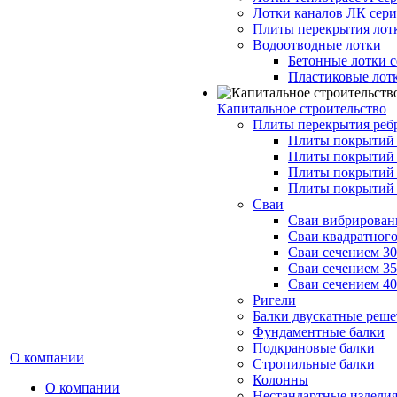
Лотки каналов ЛК серия
Плиты перекрытия лот
Водоотводные лотки
Бетонные лотки с
Пластиковые лот
Капитальное строительство
Плиты перекрытия реб
Плиты покрытий 1
Плиты покрытий 
Плиты покрытий 1
Плиты покрытий 
Сваи
Сваи вибрированн
Сваи квадратного
Сваи сечением 3
Сваи сечением 3
Сваи сечением 4
Ригели
Балки двускатные реше
Фундаментные балки
Подкрановые балки
О компании
Стропильные балки
Колонны
О компании
Нестандартные издели