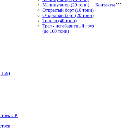
Манипулятор (20 тонн)
Контакты
Открытый борт (10 тонн)
Открытый борт (20 тонн)
Тоннар (40 тонн)
Трал - негабаритный груз
(до 100 тонн)
-159)
стоек СК
стоек