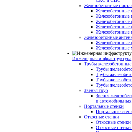
СКС и СЦС
Железобетонные порт
Железобетонные 
Железобетонные 
Железобетонные 
Железобетонные 
Железобетонные 
Железобетонные антен
Железобетонные 
Железобетонные 
Инженерная инфраструктура
Трубы железобетонные
Трубы железобето
Трубы железобето
Трубы железобет
Трубы железобет
Звенья труб
Звенья железобе
и автомобильных 
Портальные стенки
Портальные стенки
Откосные стенки
Откосные стенки с
Откосные стенки с