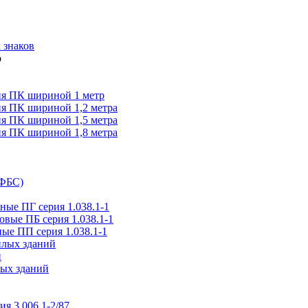
 знаков
я ПК шириной 1 метр
я ПК шириной 1,2 метра
я ПК шириной 1,5 метра
я ПК шириной 1,8 метра
(ФБС)
ые ПГ серия 1.038.1-1
вые ПБ серия 1.038.1-1
ые ПП серия 1.038.1-1
илых зданий
и
ых зданий
ия 3.006.1-2/87