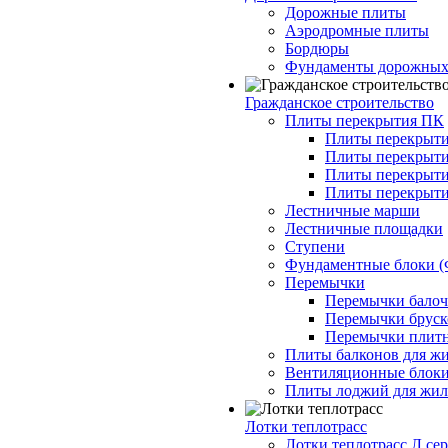
Дорожные плиты
Аэродромные плиты
Бордюры
Фундаменты дорожных
Гражданское строительство
Плиты перекрытия ПК
Плиты перекрыти
Плиты перекрыти
Плиты перекрыти
Плиты перекрыти
Лестничные марши
Лестничные площадки
Ступени
Фундаментные блоки 
Перемычки
Перемычки балочн
Перемычки бруско
Перемычки плитн
Плиты балконов для ж
Вентиляционные блок
Плиты лоджий для жил
Лотки теплотрасс
Лотки теплотрасс Л сер