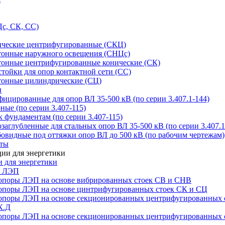
с, СК, СС)
ические центрифугированные (СКЦ)
тонные наружного освещения (СНЦс)
тонные центрифугированные конические (СК)
тойки для опор контактной сети (СС)
тонные цилиндрические (СЦ)
ы
цированные для опор ВЛ 35-500 кВ (по серии 3.407.1-144)
ые (по серии 3.407-115)
 фундаментам (по серии 3.407-115)
аглубленные для стальных опор ВЛ 35-500 кВ (по серии 3.407.1
овидные под оттяжки опор ВЛ до 500 кВ (по рабочим чертежам)
иты
 для энергетики
ы ЛЭП
опоры ЛЭП на основе вибрированных стоек СВ и СНВ
опоры ЛЭП на основе цинтрифугированных стоек СК и СЦ
опоры ЛЭП на основе секционированных центрифугированных 
К.Д
опоры ЛЭП на основе секционированных центрифугированных 