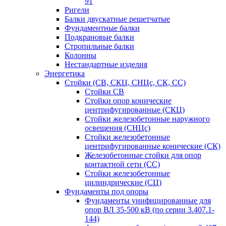
91
Ригели
Балки двускатные решетчатые
Фундаментные балки
Подкрановые балки
Стропильные балки
Колонны
Нестандартные изделия
Энергетика
Стойки (СВ, СКЦ, СНЦс, СК, СС)
Стойки СВ
Стойки опор конические
центрифугированные (СКЦ)
Стойки железобетонные наружного
освещения (СНЦс)
Стойки железобетонные
центрифугированные конические (СК)
Железобетонные стойки для опор
контактной сети (СС)
Стойки железобетонные
цилиндрические (СЦ)
Фундаменты под опоры
Фундаменты унифицированные для
опор ВЛ 35-500 кВ (по серии 3.407.1-
144)