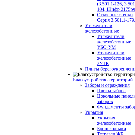
(3.501.1-126, 3.501
104, Шифр 2175рч
Откосные стенки
Серия 3.501.1-179
Утяжелители
железобетонные
Утяжелители
железобетонные
УБО-УМ
Утяжелители
железобетонные
2УТК
Плиты берегоукреплен
Благоустройство территорий
Заборы и ограждения
Плиты забора
Цокольные панел
заборов
Фундаменты забо
Укрытия
Укрытия
железобетонные
Бронеколпаки
Тетраэдр ЖБ