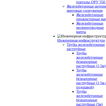
порталы ОРУ 550
Железобетонные антенн
мачтовые сооружения
Железобетонные
прожекторные ма
Железобетонные
молниеотводные
мачты
Инженерная инфраструктура
Трубы железобетонные
раструбные
Трубы
железобетонные
безнапорные
раструбные (2,5м)
Трубы
железобетонные
безнапорные
раструбные (2,5м 
подошвой)
Трубы
железобетонные
безнапорные
раструбные (5м)