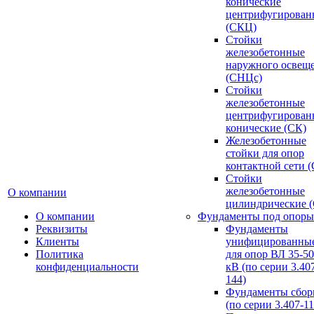
конические
центрифугирован
(СКЦ)
Стойки
железобетонные
наружного освещ
(СНЦс)
Стойки
железобетонные
центрифугирован
конические (СК)
Железобетонные
стойки для опор
контактной сети 
Стойки
железобетонные
О компании
цилиндрические 
О компании
Фундаменты под опоры
Реквизиты
Фундаменты
Клиенты
унифицированны
Политика
для опор ВЛ 35-5
конфиденциальности
кВ (по серии 3.407
144)
Фундаменты сбор
(по серии 3.407-11