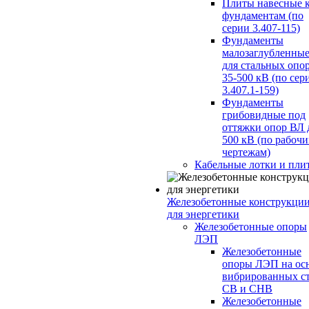
Плиты навесные 
фундаментам (по
серии 3.407-115)
Фундаменты
малозаглубленны
для стальных опо
35-500 кВ (по сер
3.407.1-159)
Фундаменты
грибовидные под
оттяжки опор ВЛ 
500 кВ (по рабоч
чертежам)
Кабельные лотки и пли
Железобетонные конструкци
для энергетики
Железобетонные опоры
ЛЭП
Железобетонные
опоры ЛЭП на ос
вибрированных с
СВ и СНВ
Железобетонные