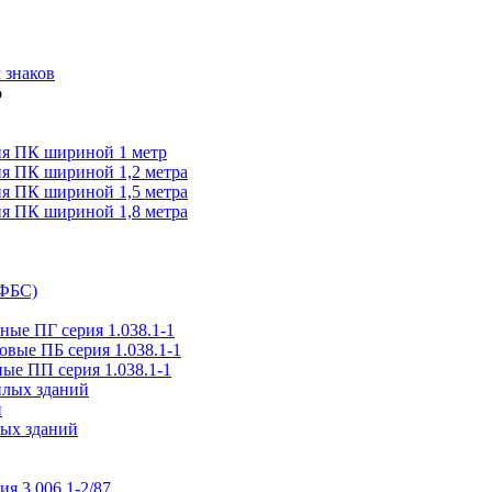
 знаков
я ПК шириной 1 метр
я ПК шириной 1,2 метра
я ПК шириной 1,5 метра
я ПК шириной 1,8 метра
(ФБС)
ые ПГ серия 1.038.1-1
вые ПБ серия 1.038.1-1
ые ПП серия 1.038.1-1
илых зданий
и
ых зданий
ия 3.006.1-2/87