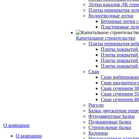
Лотки каналов ЛК серия
Плиты перекрытия лот
Водоотводные лотки
Бетонные лотки с
Пластиковые лот
Капитальное строительство
Плиты перекрытия реб
Плиты покрытий 1
Плиты покрытий 
Плиты покрытий 1
Плиты покрытий 
Сваи
Сваи вибрированн
Сваи квадратного
Сваи сечением 3
Сваи сечением 3
Сваи сечением 4
Ригели
Балки двускатные реше
Фундаментные балки
Подкрановые балки
О компании
Стропильные балки
Колонны
О компании
Нестандартные издели