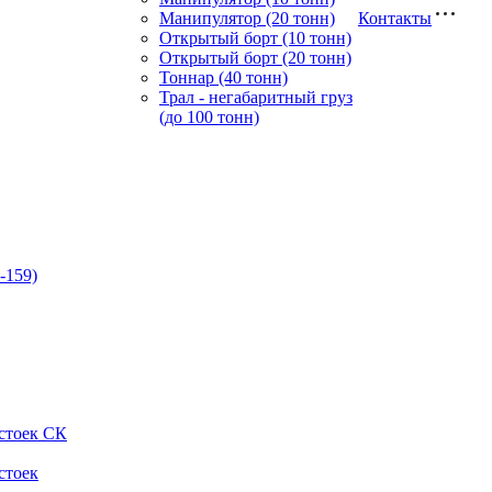
Манипулятор (20 тонн)
Контакты
Открытый борт (10 тонн)
Открытый борт (20 тонн)
Тоннар (40 тонн)
Трал - негабаритный груз
(до 100 тонн)
-159)
стоек СК
стоек