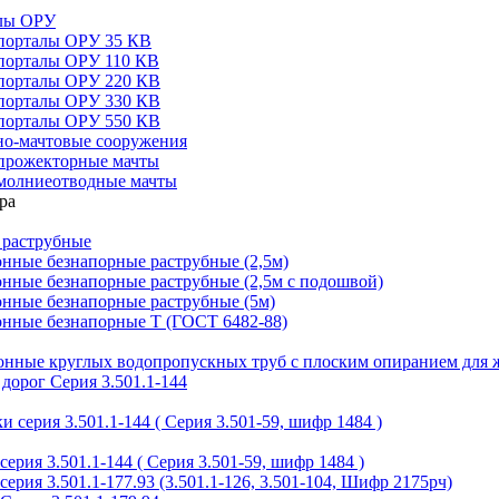
алы ОРУ
порталы ОРУ 35 КВ
порталы ОРУ 110 КВ
порталы ОРУ 220 КВ
порталы ОРУ 330 КВ
порталы ОРУ 550 КВ
но-мачтовые сооружения
прожекторные мачты
молниеотводные мачты
 раструбные
нные безнапорные раструбные (2,5м)
нные безнапорные раструбные (2,5м с подошвой)
онные безнапорные раструбные (5м)
онные безнапорные Т (ГОСТ 6482-88)
тонные круглых водопропускных труб с плоским опиранием для 
дорог Серия 3.501.1-144
 серия 3.501.1-144 ( Серия 3.501-59, шифр 1484 )
ерия 3.501.1-144 ( Серия 3.501-59, шифр 1484 )
ерия 3.501.1-177.93 (3.501.1-126, 3.501-104, Шифр 2175рч)