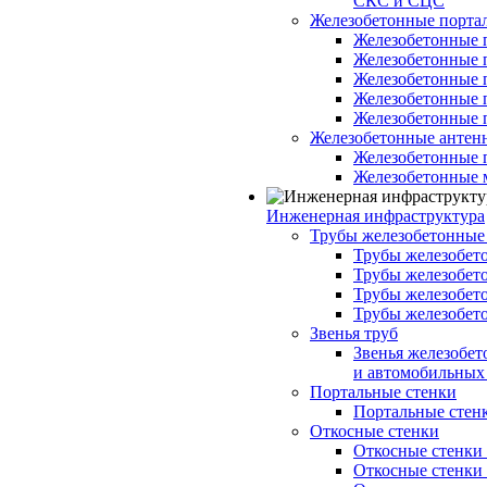
СКС и СЦС
Железобетонные порт
Железобетонные 
Железобетонные 
Железобетонные 
Железобетонные 
Железобетонные 
Железобетонные антен
Железобетонные 
Железобетонные 
Инженерная инфраструктура
Трубы железобетонные
Трубы железобето
Трубы железобето
Трубы железобет
Трубы железобет
Звенья труб
Звенья железобе
и автомобильных 
Портальные стенки
Портальные стенки
Откосные стенки
Откосные стенки с
Откосные стенки с