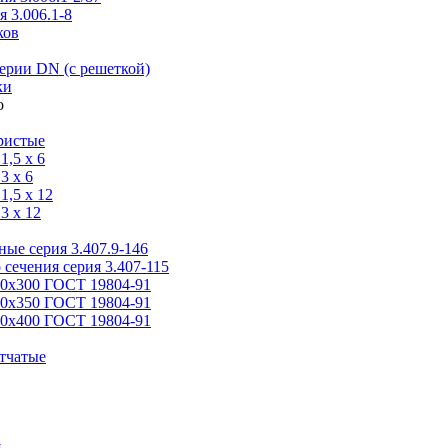
 3.006.1-8
ков
ерии DN (с решеткой)
ки
ристые
,5 x 6
3 x 6
,5 x 12
3 x 12
ые серия 3.407.9-146
 сечения серия 3.407-115
00х300 ГОСТ 19804-91
50х350 ГОСТ 19804-91
00х400 ГОСТ 19804-91
тчатые
я