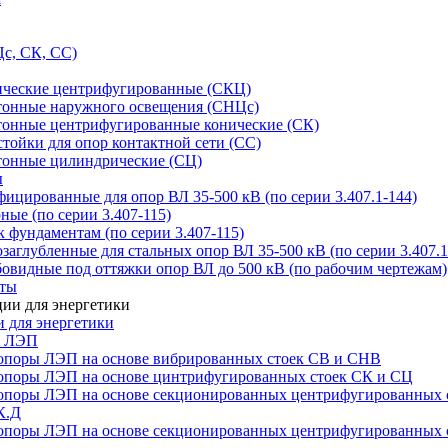
с, СК, СС)
ические центрифугированные (СКЦ)
тонные наружного освещения (СНЦс)
тонные центрифугированные конические (СК)
тойки для опор контактной сети (СС)
тонные цилиндрические (СЦ)
ы
цированные для опор ВЛ 35-500 кВ (по серии 3.407.1-144)
ые (по серии 3.407-115)
 фундаментам (по серии 3.407-115)
аглубленные для стальных опор ВЛ 35-500 кВ (по серии 3.407.1
овидные под оттяжки опор ВЛ до 500 кВ (по рабочим чертежам)
иты
 для энергетики
ы ЛЭП
опоры ЛЭП на основе вибрированных стоек СВ и СНВ
опоры ЛЭП на основе цинтрифугированных стоек СК и СЦ
опоры ЛЭП на основе секционированных центрифугированных 
К.Д
опоры ЛЭП на основе секционированных центрифугированных 