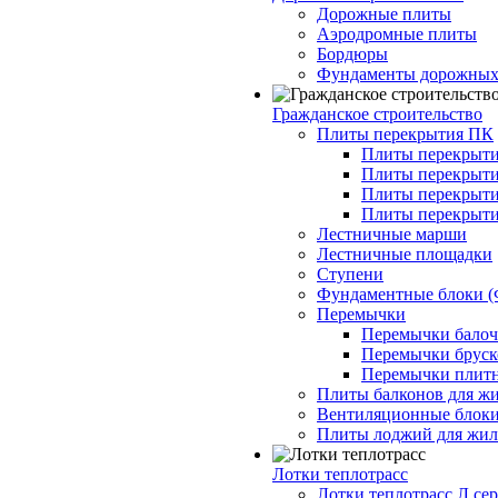
Дорожные плиты
Аэродромные плиты
Бордюры
Фундаменты дорожных
Гражданское строительство
Плиты перекрытия ПК
Плиты перекрыти
Плиты перекрыти
Плиты перекрыти
Плиты перекрыти
Лестничные марши
Лестничные площадки
Ступени
Фундаментные блоки 
Перемычки
Перемычки балочн
Перемычки бруско
Перемычки плитн
Плиты балконов для ж
Вентиляционные блок
Плиты лоджий для жил
Лотки теплотрасс
Лотки теплотрасс Л сер