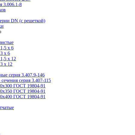
 3.006.1-8
ков
ерии DN (с решеткой)
ки
ристые
,5 x 6
3 x 6
,5 x 12
3 x 12
ые серия 3.407.9-146
 сечения серия 3.407-115
00х300 ГОСТ 19804-91
50х350 ГОСТ 19804-91
00х400 ГОСТ 19804-91
тчатые
я