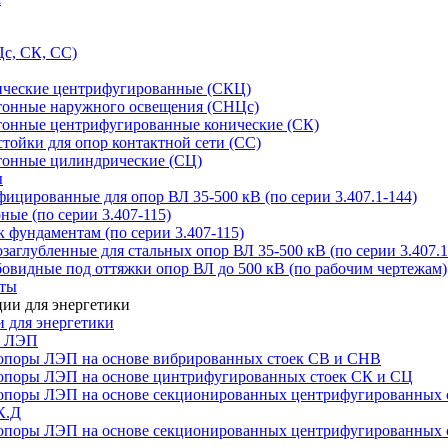
с, СК, СС)
ические центрифугированные (СКЦ)
тонные наружного освещения (СНЦс)
тонные центрифугированные конические (СК)
тойки для опор контактной сети (СС)
тонные цилиндрические (СЦ)
ы
цированные для опор ВЛ 35-500 кВ (по серии 3.407.1-144)
ые (по серии 3.407-115)
 фундаментам (по серии 3.407-115)
аглубленные для стальных опор ВЛ 35-500 кВ (по серии 3.407.1
овидные под оттяжки опор ВЛ до 500 кВ (по рабочим чертежам)
иты
 для энергетики
ы ЛЭП
опоры ЛЭП на основе вибрированных стоек СВ и СНВ
опоры ЛЭП на основе цинтрифугированных стоек СК и СЦ
опоры ЛЭП на основе секционированных центрифугированных 
К.Д
опоры ЛЭП на основе секционированных центрифугированных 