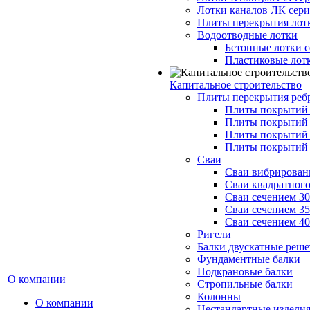
Лотки каналов ЛК серия
Плиты перекрытия лот
Водоотводные лотки
Бетонные лотки с
Пластиковые лот
Капитальное строительство
Плиты перекрытия реб
Плиты покрытий 1
Плиты покрытий 
Плиты покрытий 1
Плиты покрытий 
Сваи
Сваи вибрированн
Сваи квадратного
Сваи сечением 3
Сваи сечением 3
Сваи сечением 4
Ригели
Балки двускатные реше
Фундаментные балки
Подкрановые балки
О компании
Стропильные балки
Колонны
О компании
Нестандартные издели