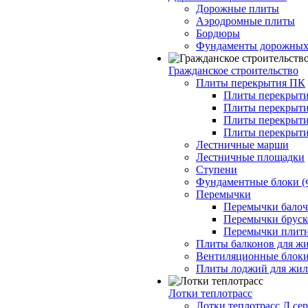
Дорожные плиты
Аэродромные плиты
Бордюры
Фундаменты дорожных
Гражданское строительство
Плиты перекрытия ПК
Плиты перекрыти
Плиты перекрыти
Плиты перекрыти
Плиты перекрыти
Лестничные марши
Лестничные площадки
Ступени
Фундаментные блоки 
Перемычки
Перемычки балочн
Перемычки бруско
Перемычки плитн
Плиты балконов для ж
Вентиляционные блок
Плиты лоджий для жил
Лотки теплотрасс
Лотки теплотрасс Л сер