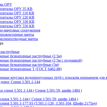
алы ОРУ
порталы ОРУ 35 КВ
порталы ОРУ 110 КВ
порталы ОРУ 220 КВ
порталы ОРУ 330 КВ
порталы ОРУ 550 КВ
но-мачтовые сооружения
прожекторные мачты
молниеотводные мачты
 раструбные
нные безнапорные раструбные (2,5м)
нные безнапорные раструбные (2,5м с подошвой)
онные безнапорные раструбные (5м)
онные безнапорные Т (ГОСТ 6482-88)
тонные круглых водопропускных труб с плоским опиранием для 
дорог Серия 3.501.1-144
 серия 3.501.1-144 ( Серия 3.501-59, шифр 1484 )
ерия 3.501.1-144 ( Серия 3.501-59, шифр 1484 )
ерия 3.501.1-177.93 (3.501.1-126, 3.501-104, Шифр 2175рч)