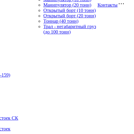
Манипулятор (20 тонн)
Контакты
Открытый борт (10 тонн)
Открытый борт (20 тонн)
Тоннар (40 тонн)
Трал - негабаритный груз
(до 100 тонн)
-159)
стоек СК
стоек