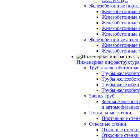
СКС и СЦС
Железобетонные порт
Железобетонные 
Железобетонные 
Железобетонные 
Железобетонные 
Железобетонные 
Железобетонные антен
Железобетонные 
Железобетонные 
Инженерная инфраструктура
Трубы железобетонные
Трубы железобето
Трубы железобето
Трубы железобет
Трубы железобет
Звенья труб
Звенья железобе
и автомобильных 
Портальные стенки
Портальные стенки
Откосные стенки
Откосные стенки с
Откосные стенки с