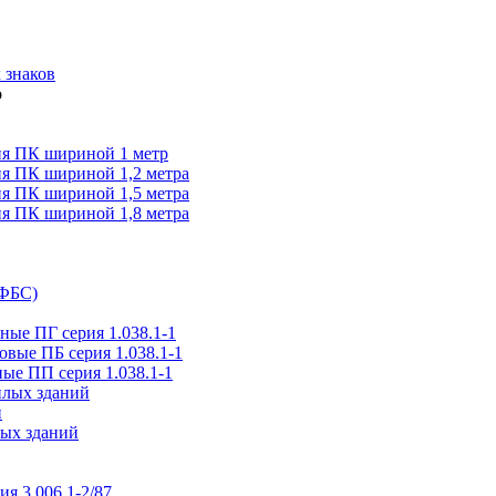
 знаков
я ПК шириной 1 метр
я ПК шириной 1,2 метра
я ПК шириной 1,5 метра
я ПК шириной 1,8 метра
(ФБС)
ые ПГ серия 1.038.1-1
вые ПБ серия 1.038.1-1
ые ПП серия 1.038.1-1
илых зданий
и
ых зданий
ия 3.006.1-2/87