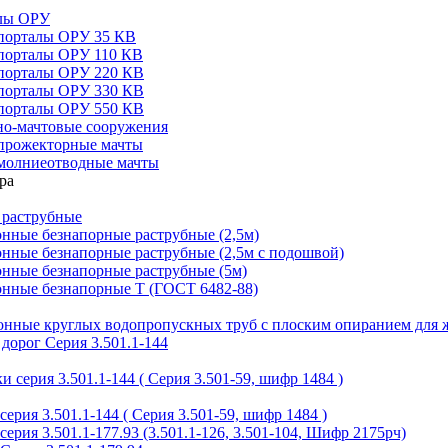
алы ОРУ
порталы ОРУ 35 КВ
порталы ОРУ 110 КВ
порталы ОРУ 220 КВ
порталы ОРУ 330 КВ
порталы ОРУ 550 КВ
но-мачтовые сооружения
прожекторные мачты
молниеотводные мачты
 раструбные
нные безнапорные раструбные (2,5м)
нные безнапорные раструбные (2,5м с подошвой)
онные безнапорные раструбные (5м)
онные безнапорные Т (ГОСТ 6482-88)
тонные круглых водопропускных труб с плоским опиранием для 
дорог Серия 3.501.1-144
 серия 3.501.1-144 ( Серия 3.501-59, шифр 1484 )
ерия 3.501.1-144 ( Серия 3.501-59, шифр 1484 )
ерия 3.501.1-177.93 (3.501.1-126, 3.501-104, Шифр 2175рч)