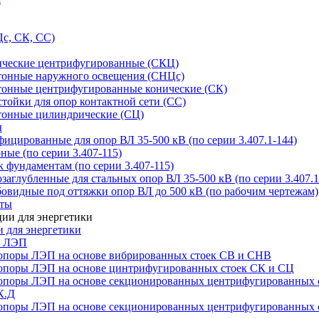
с, СК, СС)
ические центрифугированные (СКЦ)
тонные наружного освещения (СНЦс)
тонные центрифугированные конические (СК)
тойки для опор контактной сети (СС)
тонные цилиндрические (СЦ)
ы
цированные для опор ВЛ 35-500 кВ (по серии 3.407.1-144)
ые (по серии 3.407-115)
 фундаментам (по серии 3.407-115)
аглубленные для стальных опор ВЛ 35-500 кВ (по серии 3.407.1
овидные под оттяжки опор ВЛ до 500 кВ (по рабочим чертежам)
иты
 для энергетики
ы ЛЭП
опоры ЛЭП на основе вибрированных стоек СВ и СНВ
опоры ЛЭП на основе цинтрифугированных стоек СК и СЦ
опоры ЛЭП на основе секционированных центрифугированных 
К.Д
опоры ЛЭП на основе секционированных центрифугированных 