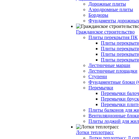
Дорожные плиты
Аэродромные плиты
Бордюры
Фундаменты дорожных
Гражданское строительство
Плиты перекрытия ПК
Плиты перекрыти
Плиты перекрыти
Плиты перекрыти
Плиты перекрыти
Лестничные марши
Лестничные площадки
Ступени
Фундаментные блоки 
Перемычки
Перемычки балочн
Перемычки бруско
Перемычки плитн
Плиты балконов для ж
Вентиляционные блок
Плиты лоджий для жил
Лотки теплотрасс
Лотки теплотрасс Л сер