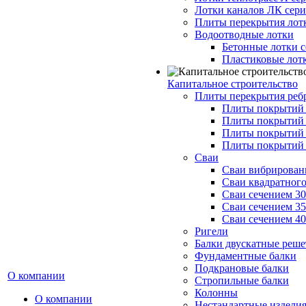
Лотки каналов ЛК серия
Плиты перекрытия лот
Водоотводные лотки
Бетонные лотки с
Пластиковые лот
Капитальное строительство
Плиты перекрытия реб
Плиты покрытий 1
Плиты покрытий 
Плиты покрытий 1
Плиты покрытий 
Сваи
Сваи вибрированн
Сваи квадратного
Сваи сечением 3
Сваи сечением 3
Сваи сечением 4
Ригели
Балки двускатные реше
Фундаментные балки
Подкрановые балки
О компании
Стропильные балки
Колонны
О компании
Нестандартные издели