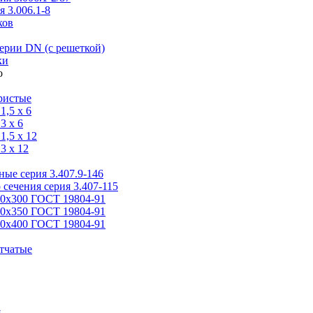
 3.006.1-8
ков
ерии DN (с решеткой)
ки
ристые
,5 x 6
3 x 6
,5 x 12
3 x 12
ые серия 3.407.9-146
 сечения серия 3.407-115
00х300 ГОСТ 19804-91
50х350 ГОСТ 19804-91
00х400 ГОСТ 19804-91
тчатые
я