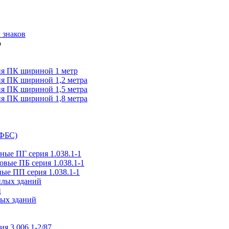
 знаков
я ПК шириной 1 метр
я ПК шириной 1,2 метра
я ПК шириной 1,5 метра
я ПК шириной 1,8 метра
(ФБС)
ые ПГ серия 1.038.1-1
вые ПБ серия 1.038.1-1
ые ПП серия 1.038.1-1
илых зданий
и
ых зданий
ия 3.006.1-2/87