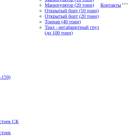
Манипулятор (20 тонн)
Контакты
Открытый борт (10 тонн)
Открытый борт (20 тонн)
Тоннар (40 тонн)
Трал - негабаритный груз
(до 100 тонн)
-159)
стоек СК
стоек