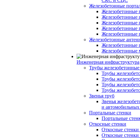
СКС и СЦС
Железобетонные порт
Железобетонные 
Железобетонные 
Железобетонные 
Железобетонные 
Железобетонные 
Железобетонные антен
Железобетонные 
Железобетонные 
Инженерная инфраструктура
Трубы железобетонные
Трубы железобето
Трубы железобето
Трубы железобет
Трубы железобет
Звенья труб
Звенья железобе
и автомобильных 
Портальные стенки
Портальные стенки
Откосные стенки
Откосные стенки с
Откосные стенки с