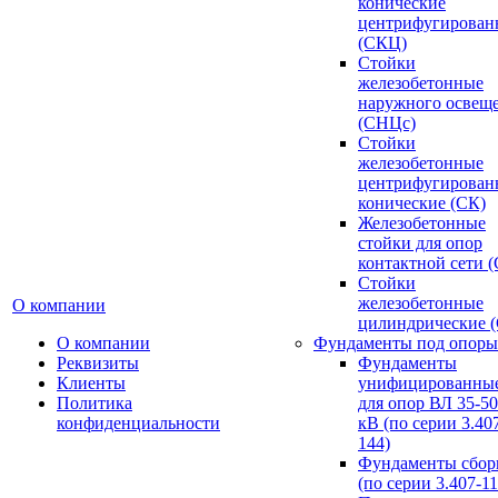
конические
центрифугирован
(СКЦ)
Стойки
железобетонные
наружного освещ
(СНЦс)
Стойки
железобетонные
центрифугирован
конические (СК)
Железобетонные
стойки для опор
контактной сети 
Стойки
железобетонные
О компании
цилиндрические 
О компании
Фундаменты под опоры
Реквизиты
Фундаменты
Клиенты
унифицированны
Политика
для опор ВЛ 35-5
конфиденциальности
кВ (по серии 3.407
144)
Фундаменты сбор
(по серии 3.407-11