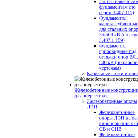
Плиты навесные 
фундаментам (по
серии 3.407-115)
Фундаменты
малозаглубленны
для стальных опо
35-500 кВ (по сер
3.407.1-159)
Фундаменты
грибовидные под
оттяжки опор ВЛ 
500 кВ (по рабоч
чертежам)
Кабельные лотки и пли
Железобетонные конструкци
для энергетики
Железобетонные опоры
ЛЭП
Железобетонные
опоры ЛЭП на ос
вибрированных с
СВ и СНВ
Железобетонные