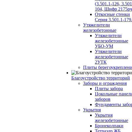
(3.501.1-126, 3.501
104, Шифр 2175рч
Откосные стенки
Серия 3.501.1-179
Утяжелители
железобетонные
Утяжелители
железобетонные
УБО-УМ
Утяжелители
железобетонные
2УТК
Плиты берегоукреплен
Благоустройство территорий
Заборы и ограждения
Плиты забора
Цокольные панел
заборов
Фундаменты забо
Укрытия
Укрытия
железобетонные
Бронеколпаки
Тетраэдр ЖБ