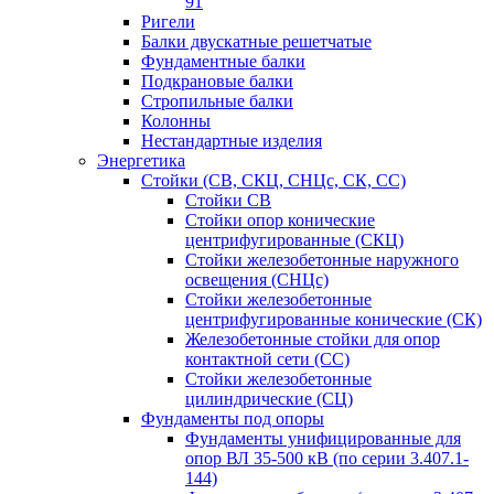
91
Ригели
Балки двускатные решетчатые
Фундаментные балки
Подкрановые балки
Стропильные балки
Колонны
Нестандартные изделия
Энергетика
Стойки (СВ, СКЦ, СНЦс, СК, СС)
Стойки СВ
Стойки опор конические
центрифугированные (СКЦ)
Стойки железобетонные наружного
освещения (СНЦс)
Стойки железобетонные
центрифугированные конические (СК)
Железобетонные стойки для опор
контактной сети (СС)
Стойки железобетонные
цилиндрические (СЦ)
Фундаменты под опоры
Фундаменты унифицированные для
опор ВЛ 35-500 кВ (по серии 3.407.1-
144)