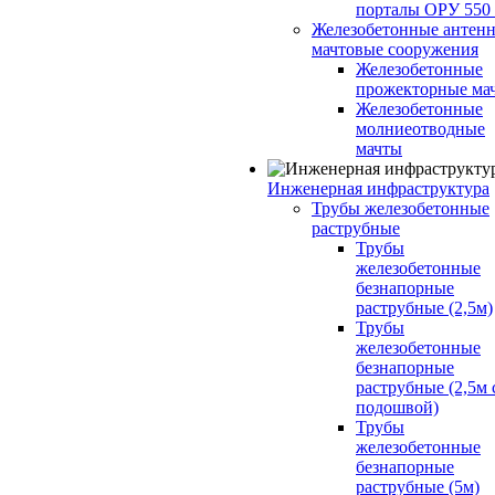
порталы ОРУ 550
Железобетонные антенн
мачтовые сооружения
Железобетонные
прожекторные ма
Железобетонные
молниеотводные
мачты
Инженерная инфраструктура
Трубы железобетонные
раструбные
Трубы
железобетонные
безнапорные
раструбные (2,5м)
Трубы
железобетонные
безнапорные
раструбные (2,5м 
подошвой)
Трубы
железобетонные
безнапорные
раструбные (5м)