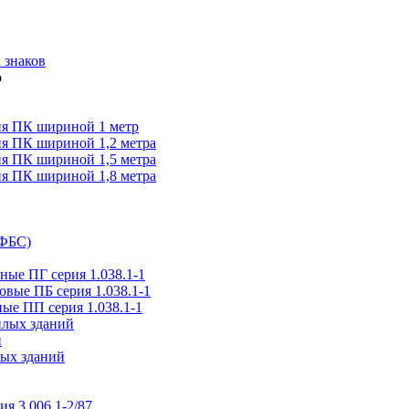
 знаков
я ПК шириной 1 метр
я ПК шириной 1,2 метра
я ПК шириной 1,5 метра
я ПК шириной 1,8 метра
(ФБС)
ые ПГ серия 1.038.1-1
вые ПБ серия 1.038.1-1
ые ПП серия 1.038.1-1
илых зданий
и
ых зданий
ия 3.006.1-2/87