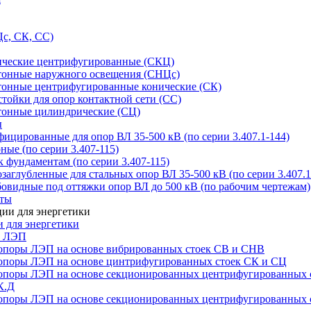
с, СК, СС)
ические центрифугированные (СКЦ)
тонные наружного освещения (СНЦс)
тонные центрифугированные конические (СК)
тойки для опор контактной сети (СС)
тонные цилиндрические (СЦ)
ы
цированные для опор ВЛ 35-500 кВ (по серии 3.407.1-144)
ые (по серии 3.407-115)
 фундаментам (по серии 3.407-115)
аглубленные для стальных опор ВЛ 35-500 кВ (по серии 3.407.1
овидные под оттяжки опор ВЛ до 500 кВ (по рабочим чертежам)
иты
 для энергетики
ы ЛЭП
опоры ЛЭП на основе вибрированных стоек СВ и СНВ
опоры ЛЭП на основе цинтрифугированных стоек СК и СЦ
опоры ЛЭП на основе секционированных центрифугированных 
К.Д
опоры ЛЭП на основе секционированных центрифугированных 