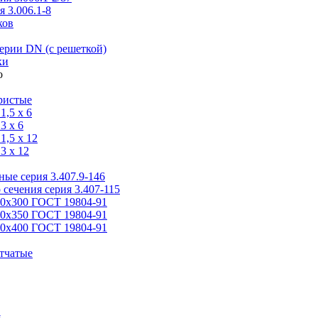
 3.006.1-8
ков
ерии DN (с решеткой)
ки
ристые
,5 x 6
3 x 6
,5 x 12
3 x 12
ые серия 3.407.9-146
 сечения серия 3.407-115
00х300 ГОСТ 19804-91
50х350 ГОСТ 19804-91
00х400 ГОСТ 19804-91
тчатые
я