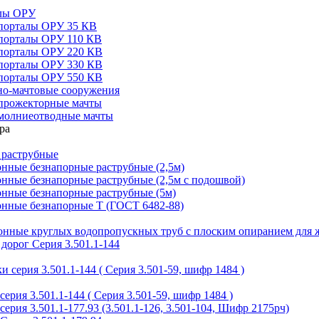
алы ОРУ
порталы ОРУ 35 КВ
порталы ОРУ 110 КВ
порталы ОРУ 220 КВ
порталы ОРУ 330 КВ
порталы ОРУ 550 КВ
но-мачтовые сооружения
прожекторные мачты
молниеотводные мачты
 раструбные
нные безнапорные раструбные (2,5м)
нные безнапорные раструбные (2,5м с подошвой)
онные безнапорные раструбные (5м)
онные безнапорные Т (ГОСТ 6482-88)
тонные круглых водопропускных труб с плоским опиранием для 
дорог Серия 3.501.1-144
 серия 3.501.1-144 ( Серия 3.501-59, шифр 1484 )
ерия 3.501.1-144 ( Серия 3.501-59, шифр 1484 )
ерия 3.501.1-177.93 (3.501.1-126, 3.501-104, Шифр 2175рч)