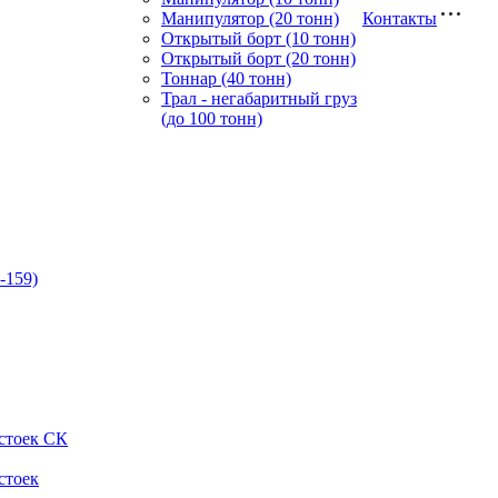
Манипулятор (20 тонн)
Контакты
Открытый борт (10 тонн)
Открытый борт (20 тонн)
Тоннар (40 тонн)
Трал - негабаритный груз
(до 100 тонн)
-159)
стоек СК
стоек