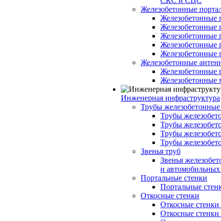
СКС и СЦС
Железобетонные порт
Железобетонные 
Железобетонные 
Железобетонные 
Железобетонные 
Железобетонные 
Железобетонные антен
Железобетонные 
Железобетонные 
Инженерная инфраструктура
Трубы железобетонные
Трубы железобето
Трубы железобето
Трубы железобет
Трубы железобет
Звенья труб
Звенья железобе
и автомобильных 
Портальные стенки
Портальные стенки
Откосные стенки
Откосные стенки с
Откосные стенки с