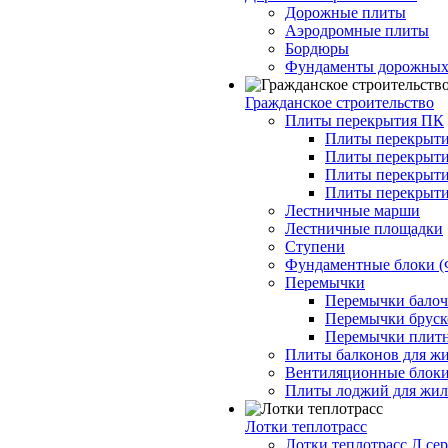
Дорожные плиты
Аэродромные плиты
Бордюры
Фундаменты дорожных
Гражданское строительство
Плиты перекрытия ПК
Плиты перекрыти
Плиты перекрыти
Плиты перекрыти
Плиты перекрыти
Лестничные марши
Лестничные площадки
Ступени
Фундаментные блоки 
Перемычки
Перемычки балочн
Перемычки бруско
Перемычки плитн
Плиты балконов для ж
Вентиляционные блок
Плиты лоджий для жил
Лотки теплотрасс
Лотки теплотрасс Л сер