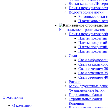
Лотки каналов ЛК серия
Плиты перекрытия лот
Водоотводные лотки
Бетонные лотки с
Пластиковые лот
Капитальное строительство
Плиты перекрытия реб
Плиты покрытий 1
Плиты покрытий 
Плиты покрытий 1
Плиты покрытий 
Сваи
Сваи вибрированн
Сваи квадратного
Сваи сечением 3
Сваи сечением 3
Сваи сечением 4
Ригели
Балки двускатные реше
Фундаментные балки
Подкрановые балки
О компании
Стропильные балки
Колонны
О компании
Нестандартные издели