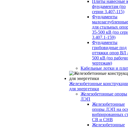
Плиты навесные 
фундаментам (по
серии 3.407-115)
Фундаменты
малозаглубленны
для стальных опо
35-500 кВ (по сер
3.407.1-159)
Фундаменты
грибовидные под
оттяжки опор ВЛ 
500 кВ (по рабоч
чертежам)
Кабельные лотки и пли
Железобетонные конструкци
для энергетики
Железобетонные опоры
ЛЭП
Железобетонные
опоры ЛЭП на ос
вибрированных с
СВ и СНВ
Железобетонные