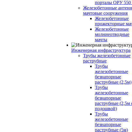
порталы ОРУ 550
Железобетонные антенн
мачтовые сооружения
Железобетонные
прожекторные ма
Железобетонные
молниеотводные
мачты
Инженерная инфраструктура
Трубы железобетонные
раструбные
Трубы
железобетонные
безнапорные
раструбные (2,5м)
Трубы
железобетонные
безнапорные
раструбные (2,5м 
подошвой)
Трубы
железобетонные
безнапорные
раструбные (5м)