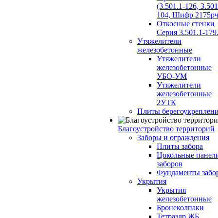
(3.501.1-126, 3.501
104, Шифр 2175рч
Откосные стенки
Серия 3.501.1-179
Утяжелители
железобетонные
Утяжелители
железобетонные
УБО-УМ
Утяжелители
железобетонные
2УТК
Плиты берегоукреплен
Благоустройство территорий
Заборы и ограждения
Плиты забора
Цокольные панел
заборов
Фундаменты забо
Укрытия
Укрытия
железобетонные
Бронеколпаки
Тетраэдр ЖБ