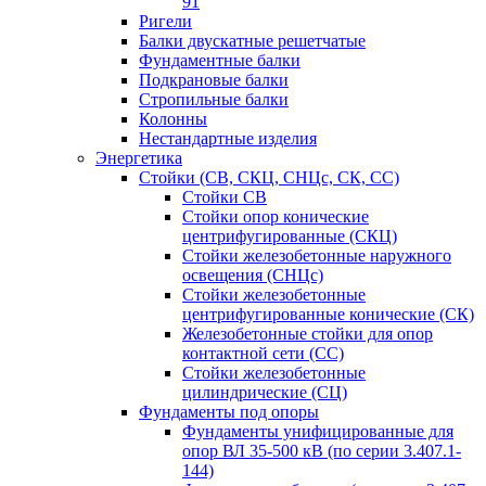
91
Ригели
Балки двускатные решетчатые
Фундаментные балки
Подкрановые балки
Стропильные балки
Колонны
Нестандартные изделия
Энергетика
Стойки (СВ, СКЦ, СНЦс, СК, СС)
Стойки СВ
Стойки опор конические
центрифугированные (СКЦ)
Стойки железобетонные наружного
освещения (СНЦс)
Стойки железобетонные
центрифугированные конические (СК)
Железобетонные стойки для опор
контактной сети (СС)
Стойки железобетонные
цилиндрические (СЦ)
Фундаменты под опоры
Фундаменты унифицированные для
опор ВЛ 35-500 кВ (по серии 3.407.1-
144)