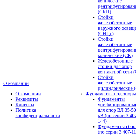
конические
центрифугирован
(СКЦ)
Стойки
железобетонные
наружного освещ
(СНЦс)
Стойки
железобетонные
центрифугирован
конические (СК)
Железобетонные
стойки для опор
контактной сети 
Стойки
железобетонные
О компании
цилиндрические 
О компании
Фундаменты под опоры
Реквизиты
Фундаменты
Клиенты
унифицированны
Политика
для опор ВЛ 35-5
конфиденциальности
кВ (по серии 3.407
144)
Фундаменты сбор
(по серии 3.407-11