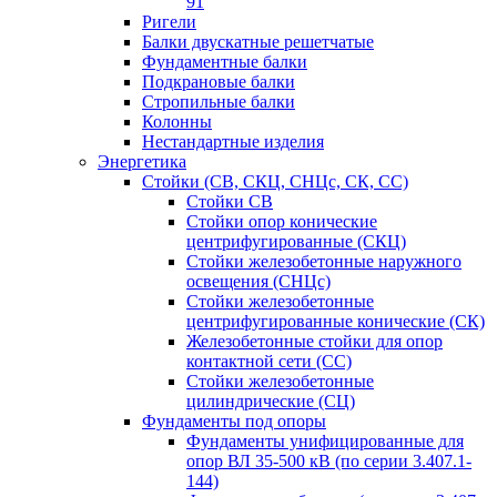
91
Ригели
Балки двускатные решетчатые
Фундаментные балки
Подкрановые балки
Стропильные балки
Колонны
Нестандартные изделия
Энергетика
Стойки (СВ, СКЦ, СНЦс, СК, СС)
Стойки СВ
Стойки опор конические
центрифугированные (СКЦ)
Стойки железобетонные наружного
освещения (СНЦс)
Стойки железобетонные
центрифугированные конические (СК)
Железобетонные стойки для опор
контактной сети (СС)
Стойки железобетонные
цилиндрические (СЦ)
Фундаменты под опоры
Фундаменты унифицированные для
опор ВЛ 35-500 кВ (по серии 3.407.1-
144)