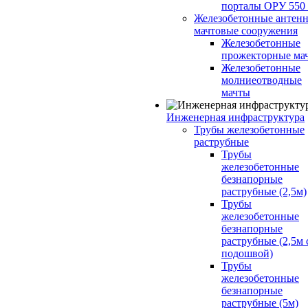
порталы ОРУ 550
Железобетонные антенн
мачтовые сооружения
Железобетонные
прожекторные ма
Железобетонные
молниеотводные
мачты
Инженерная инфраструктура
Трубы железобетонные
раструбные
Трубы
железобетонные
безнапорные
раструбные (2,5м)
Трубы
железобетонные
безнапорные
раструбные (2,5м 
подошвой)
Трубы
железобетонные
безнапорные
раструбные (5м)