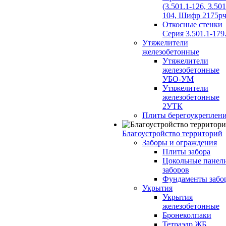
(3.501.1-126, 3.501
104, Шифр 2175рч
Откосные стенки
Серия 3.501.1-179
Утяжелители
железобетонные
Утяжелители
железобетонные
УБО-УМ
Утяжелители
железобетонные
2УТК
Плиты берегоукреплен
Благоустройство территорий
Заборы и ограждения
Плиты забора
Цокольные панел
заборов
Фундаменты забо
Укрытия
Укрытия
железобетонные
Бронеколпаки
Тетраэдр ЖБ