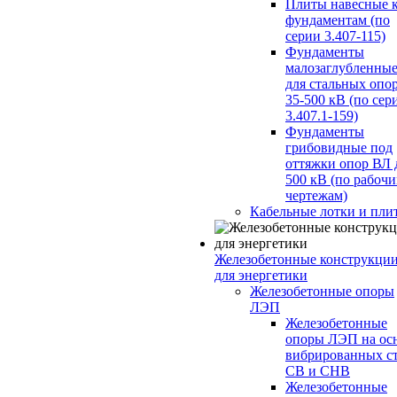
Плиты навесные 
фундаментам (по
серии 3.407-115)
Фундаменты
малозаглубленны
для стальных опо
35-500 кВ (по сер
3.407.1-159)
Фундаменты
грибовидные под
оттяжки опор ВЛ 
500 кВ (по рабоч
чертежам)
Кабельные лотки и пли
Железобетонные конструкци
для энергетики
Железобетонные опоры
ЛЭП
Железобетонные
опоры ЛЭП на ос
вибрированных с
СВ и СНВ
Железобетонные