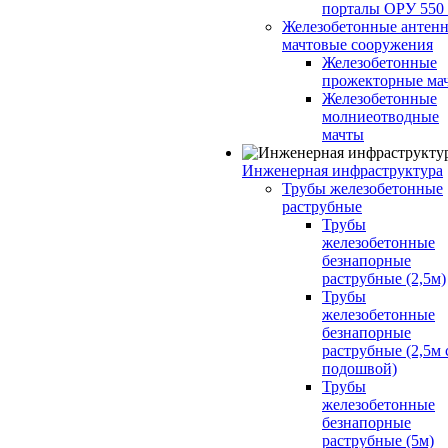
порталы ОРУ 550
Железобетонные антенн
мачтовые сооружения
Железобетонные
прожекторные ма
Железобетонные
молниеотводные
мачты
Инженерная инфраструктура
Трубы железобетонные
раструбные
Трубы
железобетонные
безнапорные
раструбные (2,5м)
Трубы
железобетонные
безнапорные
раструбные (2,5м 
подошвой)
Трубы
железобетонные
безнапорные
раструбные (5м)