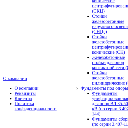
конические
центрифугирован
(СКЦ)
Стойки
железобетонные
наружного освещ
(СНЦс)
Стойки
железобетонные
центрифугирован
конические (СК)
Железобетонные
стойки для опор
контактной сети 
Стойки
железобетонные
О компании
цилиндрические 
О компании
Фундаменты под опоры
Реквизиты
Фундаменты
Клиенты
унифицированны
Политика
для опор ВЛ 35-5
конфиденциальности
кВ (по серии 3.407
144)
Фундаменты сбор
(по серии 3.407-11