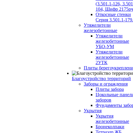
(3.501.1-126, 3.501
104, Шифр 2175рч
Откосные стенки
Серия 3.501.1-179
Утяжелители
железобетонные
Утяжелители
железобетонные
УБО-УМ
Утяжелители
железобетонные
2УТК
Плиты берегоукреплен
Благоустройство территорий
Заборы и ограждения
Плиты забора
Цокольные панел
заборов
Фундаменты забо
Укрытия
Укрытия
железобетонные
Бронеколпаки
Тетраэдр ЖБ