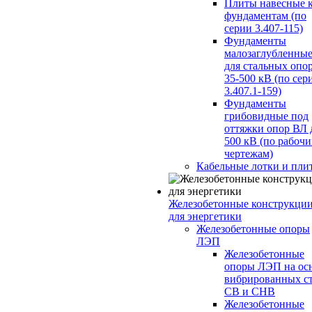
Плиты навесные 
фундаментам (по
серии 3.407-115)
Фундаменты
малозаглубленны
для стальных опо
35-500 кВ (по сер
3.407.1-159)
Фундаменты
грибовидные под
оттяжки опор ВЛ 
500 кВ (по рабоч
чертежам)
Кабельные лотки и пли
Железобетонные конструкци
для энергетики
Железобетонные опоры
ЛЭП
Железобетонные
опоры ЛЭП на ос
вибрированных с
СВ и СНВ
Железобетонные