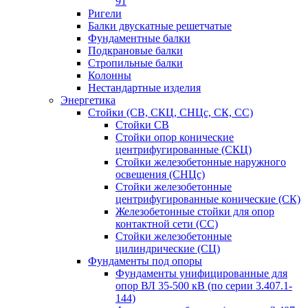
91
Ригели
Балки двускатные решетчатые
Фундаментные балки
Подкрановые балки
Стропильные балки
Колонны
Нестандартные изделия
Энергетика
Стойки (СВ, СКЦ, СНЦс, СК, СС)
Стойки СВ
Стойки опор конические
центрифугированные (СКЦ)
Стойки железобетонные наружного
освещения (СНЦс)
Стойки железобетонные
центрифугированные конические (СК)
Железобетонные стойки для опор
контактной сети (СС)
Стойки железобетонные
цилиндрические (СЦ)
Фундаменты под опоры
Фундаменты унифицированные для
опор ВЛ 35-500 кВ (по серии 3.407.1-
144)