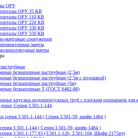
алы ОРУ
порталы ОРУ 35 КВ
порталы ОРУ 110 КВ
порталы ОРУ 220 КВ
порталы ОРУ 330 КВ
порталы ОРУ 550 КВ
но-мачтовые сооружения
прожекторные мачты
молниеотводные мачты
 раструбные
нные безнапорные раструбные (2,5м)
нные безнапорные раструбные (2,5м с подошвой)
онные безнапорные раструбные (5м)
онные безнапорные Т (ГОСТ 6482-88)
тонные круглых водопропускных труб с плоским опиранием для 
дорог Серия 3.501.1-144
 серия 3.501.1-144 ( Серия 3.501-59, шифр 1484 )
ерия 3.501.1-144 ( Серия 3.501-59, шифр 1484 )
ерия 3.501.1-177.93 (3.501.1-126, 3.501-104, Шифр 2175рч)