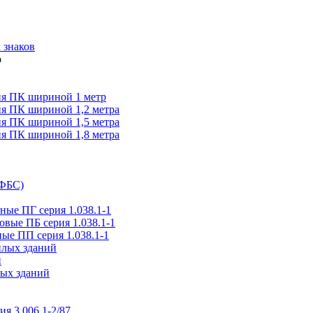
 знаков
я ПК шириной 1 метр
я ПК шириной 1,2 метра
я ПК шириной 1,5 метра
я ПК шириной 1,8 метра
(ФБС)
ые ПГ серия 1.038.1-1
вые ПБ серия 1.038.1-1
ые ПП серия 1.038.1-1
илых зданий
и
ых зданий
ия 3.006.1-2/87