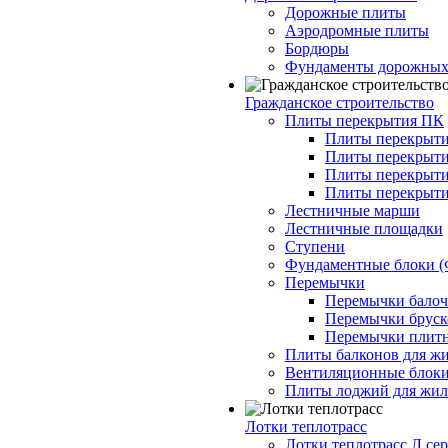
Дорожные плиты
Аэродромные плиты
Бордюры
Фундаменты дорожных
Гражданское строительство
Плиты перекрытия ПК
Плиты перекрыти
Плиты перекрыти
Плиты перекрыти
Плиты перекрыти
Лестничные марши
Лестничные площадки
Ступени
Фундаментные блоки 
Перемычки
Перемычки балочн
Перемычки бруско
Перемычки плитн
Плиты балконов для ж
Вентиляционные блок
Плиты лоджий для жил
Лотки теплотрасс
Лотки теплотрасс Л сер