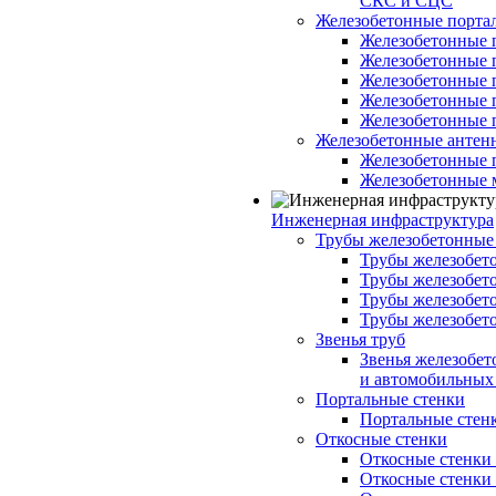
СКС и СЦС
Железобетонные порт
Железобетонные 
Железобетонные 
Железобетонные 
Железобетонные 
Железобетонные 
Железобетонные антен
Железобетонные 
Железобетонные 
Инженерная инфраструктура
Трубы железобетонные
Трубы железобето
Трубы железобето
Трубы железобет
Трубы железобет
Звенья труб
Звенья железобе
и автомобильных 
Портальные стенки
Портальные стенки
Откосные стенки
Откосные стенки с
Откосные стенки с