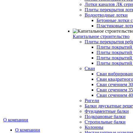
Лотки каналов ЛК серия
Плиты перекрытия лот
Водоотводные лотки
Бетонные лотки с
Пластиковые лот
Капитальное строительство
Плиты перекрытия реб
Плиты покрытий 1
Плиты покрытий 
Плиты покрытий 1
Плиты покрытий 
Сваи
Сваи вибрированн
Сваи квадратного
Сваи сечением 3
Сваи сечением 3
Сваи сечением 4
Ригели
Балки двускатные реше
Фундаментные балки
Подкрановые балки
О компании
Стропильные балки
Колонны
О компании
Нестандартные издели