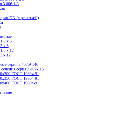
 3.006.1-8
ков
ерии DN (с решеткой)
ки
ристые
,5 x 6
3 x 6
,5 x 12
3 x 12
ые серия 3.407.9-146
 сечения серия 3.407-115
00х300 ГОСТ 19804-91
50х350 ГОСТ 19804-91
00х400 ГОСТ 19804-91
тчатые
я