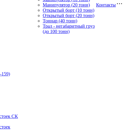
Манипулятор (20 тонн)
Контакты
Открытый борт (10 тонн)
Открытый борт (20 тонн)
Тоннар (40 тонн)
Трал - негабаритный груз
(до 100 тонн)
-159)
стоек СК
стоек