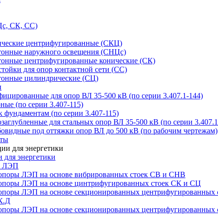
с, СК, СС)
ические центрифугированные (СКЦ)
тонные наружного освещения (СНЦс)
тонные центрифугированные конические (СК)
тойки для опор контактной сети (СС)
тонные цилиндрические (СЦ)
ы
цированные для опор ВЛ 35-500 кВ (по серии 3.407.1-144)
ые (по серии 3.407-115)
 фундаментам (по серии 3.407-115)
аглубленные для стальных опор ВЛ 35-500 кВ (по серии 3.407.1
овидные под оттяжки опор ВЛ до 500 кВ (по рабочим чертежам)
иты
 для энергетики
ы ЛЭП
опоры ЛЭП на основе вибрированных стоек СВ и СНВ
опоры ЛЭП на основе цинтрифугированных стоек СК и СЦ
опоры ЛЭП на основе секционированных центрифугированных 
К.Д
опоры ЛЭП на основе секционированных центрифугированных 