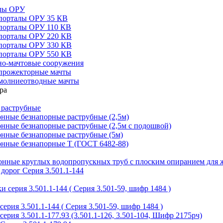
алы ОРУ
порталы ОРУ 35 КВ
порталы ОРУ 110 КВ
порталы ОРУ 220 КВ
порталы ОРУ 330 КВ
порталы ОРУ 550 КВ
но-мачтовые сооружения
прожекторные мачты
молниеотводные мачты
 раструбные
нные безнапорные раструбные (2,5м)
нные безнапорные раструбные (2,5м с подошвой)
онные безнапорные раструбные (5м)
онные безнапорные Т (ГОСТ 6482-88)
тонные круглых водопропускных труб с плоским опиранием для 
дорог Серия 3.501.1-144
 серия 3.501.1-144 ( Серия 3.501-59, шифр 1484 )
ерия 3.501.1-144 ( Серия 3.501-59, шифр 1484 )
ерия 3.501.1-177.93 (3.501.1-126, 3.501-104, Шифр 2175рч)