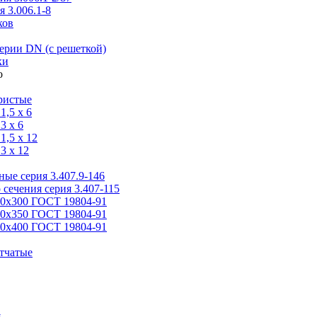
 3.006.1-8
ков
ерии DN (с решеткой)
ки
ристые
,5 x 6
3 x 6
,5 x 12
3 x 12
ые серия 3.407.9-146
 сечения серия 3.407-115
00х300 ГОСТ 19804-91
50х350 ГОСТ 19804-91
00х400 ГОСТ 19804-91
тчатые
я