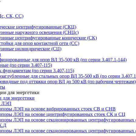
с, СК, СС)
ические центрифугированные (СКЦ)
тонные наружного освещения (СНЦс)
тонные центрифугированные конические (СК)
тойки для опор контактной сети (СС)
тонные цилиндрические (СЦ)
ы
цированные для опор ВЛ 35-500 кВ (по серии 3.407.1-144)
ые (по серии 3.407-115)
 фундаментам (по серии 3.407-115)
аглубленные для стальных опор ВЛ 35-500 кВ (по серии 3.407.1
овидные под оттяжки опор ВЛ до 500 кВ (по рабочим чертежам)
иты
 для энергетики
ы ЛЭП
опоры ЛЭП на основе вибрированных стоек СВ и СНВ
опоры ЛЭП на основе цинтрифугированных стоек СК и СЦ
опоры ЛЭП на основе секционированных центрифугированных 
К.Д
опоры ЛЭП на основе секционированных центрифугированных 