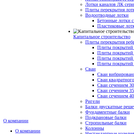
Лотки каналов ЛК серия
Плиты перекрытия лот
Водоотводные лотки
Бетонные лотки с
Пластиковые лот
Капитальное строительство
Плиты перекрытия реб
Плиты покрытий 1
Плиты покрытий 
Плиты покрытий 1
Плиты покрытий 
Сваи
Сваи вибрированн
Сваи квадратного
Сваи сечением 3
Сваи сечением 3
Сваи сечением 4
Ригели
Балки двускатные реше
Фундаментные балки
Подкрановые балки
О компании
Стропильные балки
Колонны
О компании
Нестандартные издели