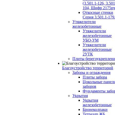
(3.501.1-126, 3.501
104, Шифр 2175рч
Откосные стенки
Серия 3.501.1-179
Утяжелители
железобетонные
Утяжелители
железобетонные
УБО-УМ
Утяжелители
железобетонные
2УТК
Плиты берегоукреплен
Благоустройство территорий
Заборы и ограждения
Плиты забора
Цокольные панел
заборов
Фундаменты забо
Укрытия
Укрытия
железобетонные
Бронеколпаки
Тетраэдр ЖБ