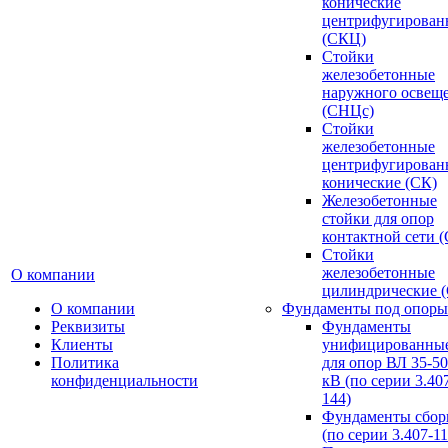
конические
центрифугирован
(СКЦ)
Стойки
железобетонные
наружного освещ
(СНЦс)
Стойки
железобетонные
центрифугирован
конические (СК)
Железобетонные
стойки для опор
контактной сети 
Стойки
железобетонные
О компании
цилиндрические 
О компании
Фундаменты под опоры
Реквизиты
Фундаменты
Клиенты
унифицированны
Политика
для опор ВЛ 35-5
конфиденциальности
кВ (по серии 3.407
144)
Фундаменты сбор
(по серии 3.407-11