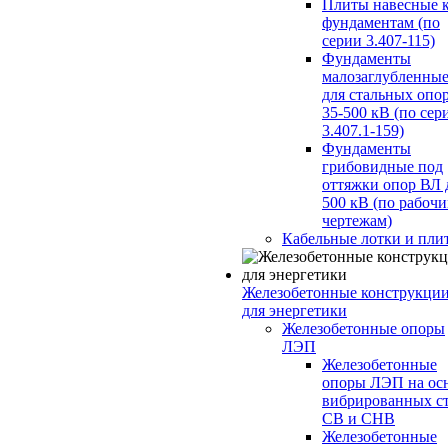
Плиты навесные 
фундаментам (по
серии 3.407-115)
Фундаменты
малозаглубленны
для стальных опо
35-500 кВ (по сер
3.407.1-159)
Фундаменты
грибовидные под
оттяжки опор ВЛ 
500 кВ (по рабоч
чертежам)
Кабельные лотки и пли
Железобетонные конструкци
для энергетики
Железобетонные опоры
ЛЭП
Железобетонные
опоры ЛЭП на ос
вибрированных с
СВ и СНВ
Железобетонные