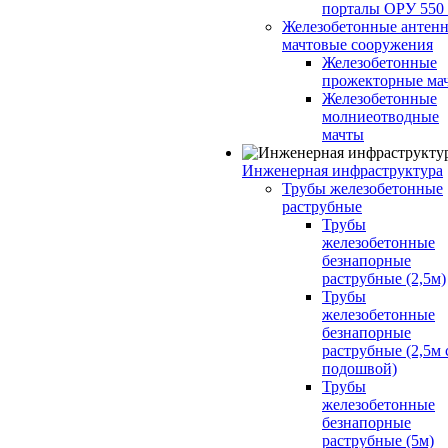
порталы ОРУ 550
Железобетонные антенн
мачтовые сооружения
Железобетонные
прожекторные ма
Железобетонные
молниеотводные
мачты
Инженерная инфраструктура
Трубы железобетонные
раструбные
Трубы
железобетонные
безнапорные
раструбные (2,5м)
Трубы
железобетонные
безнапорные
раструбные (2,5м 
подошвой)
Трубы
железобетонные
безнапорные
раструбные (5м)