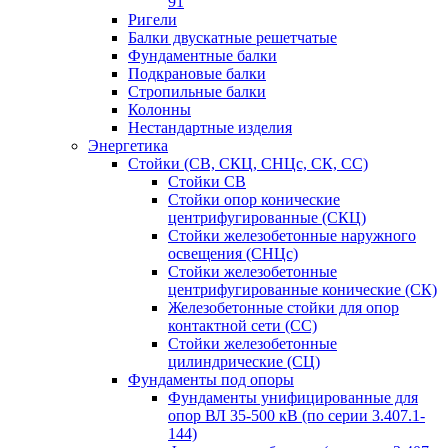
91
Ригели
Балки двускатные решетчатые
Фундаментные балки
Подкрановые балки
Стропильные балки
Колонны
Нестандартные изделия
Энергетика
Стойки (СВ, СКЦ, СНЦс, СК, СС)
Стойки СВ
Стойки опор конические
центрифугированные (СКЦ)
Стойки железобетонные наружного
освещения (СНЦс)
Стойки железобетонные
центрифугированные конические (СК)
Железобетонные стойки для опор
контактной сети (СС)
Стойки железобетонные
цилиндрические (СЦ)
Фундаменты под опоры
Фундаменты унифицированные для
опор ВЛ 35-500 кВ (по серии 3.407.1-
144)