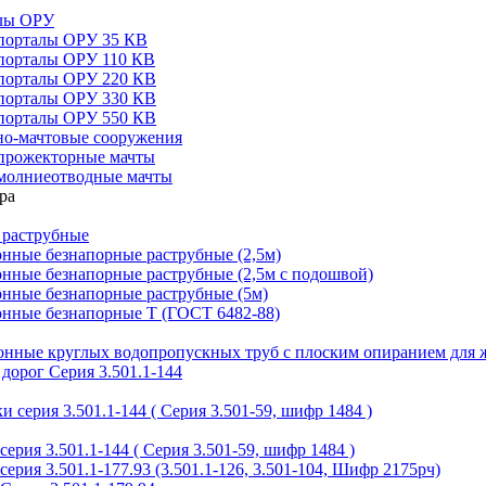
алы ОРУ
порталы ОРУ 35 КВ
порталы ОРУ 110 КВ
порталы ОРУ 220 КВ
порталы ОРУ 330 КВ
порталы ОРУ 550 КВ
но-мачтовые сооружения
прожекторные мачты
молниеотводные мачты
 раструбные
нные безнапорные раструбные (2,5м)
нные безнапорные раструбные (2,5м с подошвой)
онные безнапорные раструбные (5м)
онные безнапорные Т (ГОСТ 6482-88)
тонные круглых водопропускных труб с плоским опиранием для 
дорог Серия 3.501.1-144
 серия 3.501.1-144 ( Серия 3.501-59, шифр 1484 )
ерия 3.501.1-144 ( Серия 3.501-59, шифр 1484 )
ерия 3.501.1-177.93 (3.501.1-126, 3.501-104, Шифр 2175рч)