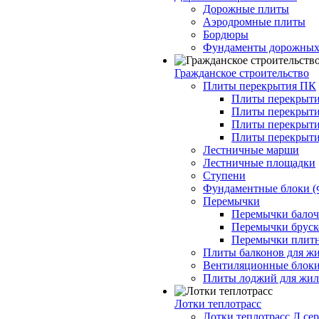
Дорожные плиты
Аэродромные плиты
Бордюры
Фундаменты дорожных
Гражданское строительство
Плиты перекрытия ПК
Плиты перекрыти
Плиты перекрыти
Плиты перекрыти
Плиты перекрыти
Лестничные марши
Лестничные площадки
Ступени
Фундаментные блоки 
Перемычки
Перемычки балочн
Перемычки бруско
Перемычки плитн
Плиты балконов для ж
Вентиляционные блок
Плиты лоджий для жил
Лотки теплотрасс
Лотки теплотрасс Л сер