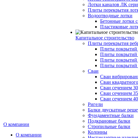
Лотки каналов ЛК серия
Плиты перекрытия лот
Водоотводные лотки
Бетонные лотки с
Пластиковые лот
Капитальное строительство
Плиты перекрытия реб
Плиты покрытий 1
Плиты покрытий 
Плиты покрытий 1
Плиты покрытий 
Сваи
Сваи вибрированн
Сваи квадратного
Сваи сечением 3
Сваи сечением 3
Сваи сечением 4
Ригели
Балки двускатные реше
Фундаментные балки
Подкрановые балки
О компании
Стропильные балки
Колонны
О компании
Нестандартные издели