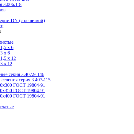
 3.006.1-8
ков
ерии DN (с решеткой)
ки
ристые
,5 x 6
3 x 6
,5 x 12
3 x 12
ые серия 3.407.9-146
 сечения серия 3.407-115
00х300 ГОСТ 19804-91
50х350 ГОСТ 19804-91
00х400 ГОСТ 19804-91
тчатые
я