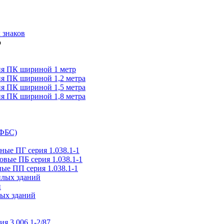
 знаков
я ПК шириной 1 метр
я ПК шириной 1,2 метра
я ПК шириной 1,5 метра
я ПК шириной 1,8 метра
(ФБС)
ые ПГ серия 1.038.1-1
вые ПБ серия 1.038.1-1
ые ПП серия 1.038.1-1
илых зданий
и
ых зданий
ия 3.006.1-2/87