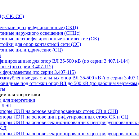
с, СК, СС)
ические центрифугированные (СКЦ)
тонные наружного освещения (СНЦс)
тонные центрифугированные конические (СК)
тойки для опор контактной сети (СС)
тонные цилиндрические (СЦ)
ы
цированные для опор ВЛ 35-500 кВ (по серии 3.407.1-144)
ые (по серии 3.407-115)
 фундаментам (по серии 3.407-115)
аглубленные для стальных опор ВЛ 35-500 кВ (по серии 3.407.1
овидные под оттяжки опор ВЛ до 500 кВ (по рабочим чертежам)
иты
 для энергетики
ы ЛЭП
опоры ЛЭП на основе вибрированных стоек СВ и СНВ
опоры ЛЭП на основе цинтрифугированных стоек СК и СЦ
опоры ЛЭП на основе секционированных центрифугированных 
К.Д
опоры ЛЭП на основе секционированных центрифугированных 