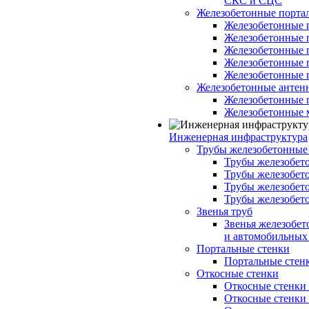
СКС и СЦС
Железобетонные порт
Железобетонные 
Железобетонные 
Железобетонные 
Железобетонные 
Железобетонные 
Железобетонные антен
Железобетонные 
Железобетонные 
Инженерная инфраструктура
Трубы железобетонные
Трубы железобето
Трубы железобето
Трубы железобет
Трубы железобет
Звенья труб
Звенья железобе
и автомобильных 
Портальные стенки
Портальные стенки
Откосные стенки
Откосные стенки с
Откосные стенки с