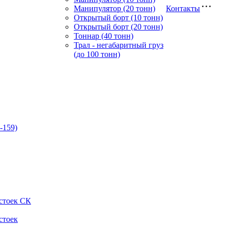
Манипулятор (20 тонн)
Контакты
Открытый борт (10 тонн)
Открытый борт (20 тонн)
Тоннар (40 тонн)
Трал - негабаритный груз
(до 100 тонн)
-159)
стоек СК
стоек