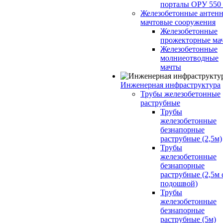
порталы ОРУ 550
Железобетонные антенн
мачтовые сооружения
Железобетонные
прожекторные ма
Железобетонные
молниеотводные
мачты
Инженерная инфраструктура
Трубы железобетонные
раструбные
Трубы
железобетонные
безнапорные
раструбные (2,5м)
Трубы
железобетонные
безнапорные
раструбные (2,5м 
подошвой)
Трубы
железобетонные
безнапорные
раструбные (5м)