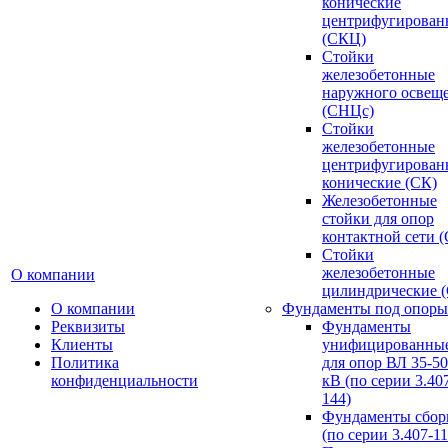
конические
центрифугирован
(СКЦ)
Стойки
железобетонные
наружного освещ
(СНЦс)
Стойки
железобетонные
центрифугирован
конические (СК)
Железобетонные
стойки для опор
контактной сети 
Стойки
железобетонные
О компании
цилиндрические 
О компании
Фундаменты под опоры
Реквизиты
Фундаменты
Клиенты
унифицированны
Политика
для опор ВЛ 35-5
конфиденциальности
кВ (по серии 3.407
144)
Фундаменты сбор
(по серии 3.407-11