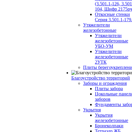
(3.501.1-126, 3.501
104, Шифр 2175рч
Откосные стенки
Серия 3.501.1-179
Утяжелители
железобетонные
Утяжелители
железобетонные
УБО-УМ
Утяжелители
железобетонные
2УТК
Плиты берегоукреплен
Благоустройство территорий
Заборы и ограждения
Плиты забора
Цокольные панел
заборов
Фундаменты забо
Укрытия
Укрытия
железобетонные
Бронеколпаки
Тетраэдр ЖБ