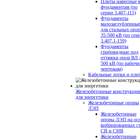
Плиты навесные 
фундаментам (по
серии 3.407-115)
Фундаменты
малозаглубленны
для стальных опо
35-500 кВ (по сер
3.407.1-159)
Фундаменты
грибовидные под
оттяжки опор ВЛ 
500 кВ (по рабоч
чертежам)
Кабельные лотки и пли
Железобетонные конструкци
для энергетики
Железобетонные опоры
ЛЭП
Железобетонные
опоры ЛЭП на ос
вибрированных с
СВ и СНВ
Железобетонные