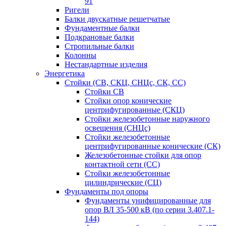
91
Ригели
Балки двускатные решетчатые
Фундаментные балки
Подкрановые балки
Стропильные балки
Колонны
Нестандартные изделия
Энергетика
Стойки (СВ, СКЦ, СНЦс, СК, СС)
Стойки СВ
Стойки опор конические
центрифугированные (СКЦ)
Стойки железобетонные наружного
освещения (СНЦс)
Стойки железобетонные
центрифугированные конические (СК)
Железобетонные стойки для опор
контактной сети (СС)
Стойки железобетонные
цилиндрические (СЦ)
Фундаменты под опоры
Фундаменты унифицированные для
опор ВЛ 35-500 кВ (по серии 3.407.1-
144)