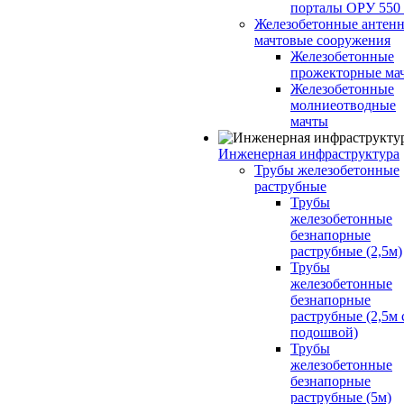
порталы ОРУ 550
Железобетонные антенн
мачтовые сооружения
Железобетонные
прожекторные ма
Железобетонные
молниеотводные
мачты
Инженерная инфраструктура
Трубы железобетонные
раструбные
Трубы
железобетонные
безнапорные
раструбные (2,5м)
Трубы
железобетонные
безнапорные
раструбные (2,5м 
подошвой)
Трубы
железобетонные
безнапорные
раструбные (5м)