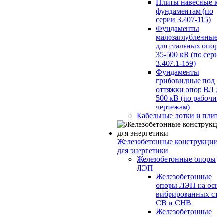
Плиты навесные 
фундаментам (по
серии 3.407-115)
Фундаменты
малозаглубленны
для стальных опо
35-500 кВ (по сер
3.407.1-159)
Фундаменты
грибовидные под
оттяжки опор ВЛ 
500 кВ (по рабоч
чертежам)
Кабельные лотки и пли
Железобетонные конструкци
для энергетики
Железобетонные опоры
ЛЭП
Железобетонные
опоры ЛЭП на ос
вибрированных с
СВ и СНВ
Железобетонные