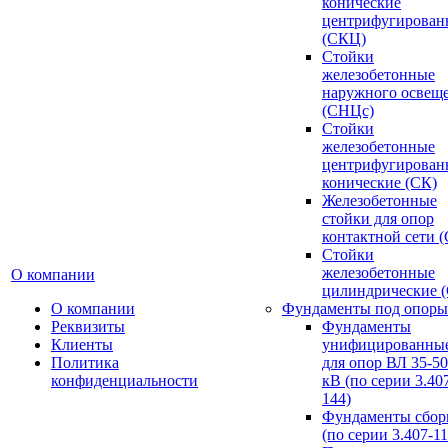
конические
центрифугирован
(СКЦ)
Стойки
железобетонные
наружного освещ
(СНЦс)
Стойки
железобетонные
центрифугирован
конические (СК)
Железобетонные
стойки для опор
контактной сети 
Стойки
железобетонные
О компании
цилиндрические 
О компании
Фундаменты под опоры
Реквизиты
Фундаменты
Клиенты
унифицированны
Политика
для опор ВЛ 35-5
конфиденциальности
кВ (по серии 3.407
144)
Фундаменты сбор
(по серии 3.407-11