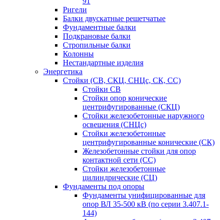
91
Ригели
Балки двускатные решетчатые
Фундаментные балки
Подкрановые балки
Стропильные балки
Колонны
Нестандартные изделия
Энергетика
Стойки (СВ, СКЦ, СНЦс, СК, СС)
Стойки СВ
Стойки опор конические
центрифугированные (СКЦ)
Стойки железобетонные наружного
освещения (СНЦс)
Стойки железобетонные
центрифугированные конические (СК)
Железобетонные стойки для опор
контактной сети (СС)
Стойки железобетонные
цилиндрические (СЦ)
Фундаменты под опоры
Фундаменты унифицированные для
опор ВЛ 35-500 кВ (по серии 3.407.1-
144)