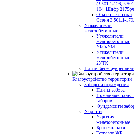
(3.501.1-126, 3.501
104, Шифр 2175рч
Откосные стенки
Серия 3.501.1-179
Утяжелители
железобетонные
Утяжелители
железобетонные
УБО-УМ
Утяжелители
железобетонные
2УТК
Плиты берегоукреплен
Благоустройство территорий
Заборы и ограждения
Плиты забора
Цокольные панел
заборов
Фундаменты забо
Укрытия
Укрытия
железобетонные
Бронеколпаки
Тетраэдр ЖБ