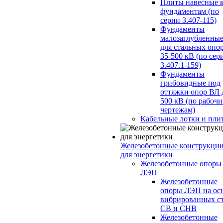
Плиты навесные 
фундаментам (по
серии 3.407-115)
Фундаменты
малозаглубленны
для стальных опо
35-500 кВ (по сер
3.407.1-159)
Фундаменты
грибовидные под
оттяжки опор ВЛ 
500 кВ (по рабоч
чертежам)
Кабельные лотки и пли
Железобетонные конструкци
для энергетики
Железобетонные опоры
ЛЭП
Железобетонные
опоры ЛЭП на ос
вибрированных с
СВ и СНВ
Железобетонные