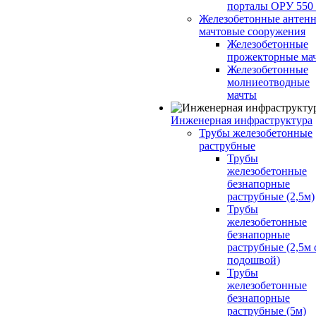
порталы ОРУ 550
Железобетонные антенн
мачтовые сооружения
Железобетонные
прожекторные ма
Железобетонные
молниеотводные
мачты
Инженерная инфраструктура
Трубы железобетонные
раструбные
Трубы
железобетонные
безнапорные
раструбные (2,5м)
Трубы
железобетонные
безнапорные
раструбные (2,5м 
подошвой)
Трубы
железобетонные
безнапорные
раструбные (5м)