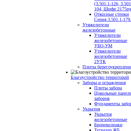
(3.501.1-126, 3.501
104, Шифр 2175рч
Откосные стенки
Серия 3.501.1-179
Утяжелители
железобетонные
Утяжелители
железобетонные
УБО-УМ
Утяжелители
железобетонные
2УТК
Плиты берегоукреплен
Благоустройство территорий
Заборы и ограждения
Плиты забора
Цокольные панел
заборов
Фундаменты забо
Укрытия
Укрытия
железобетонные
Бронеколпаки
Тетраэдр ЖБ