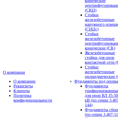
конические
центрифугирован
(СКЦ)
Стойки
железобетонные
наружного освещ
(СНЦс)
Стойки
железобетонные
центрифугирован
конические (СК)
Железобетонные
стойки для опор
контактной сети 
Стойки
железобетонные
О компании
цилиндрические 
О компании
Фундаменты под опоры
Реквизиты
Фундаменты
Клиенты
унифицированны
Политика
для опор ВЛ 35-5
конфиденциальности
кВ (по серии 3.407
144)
Фундаменты сбор
(по серии 3.407-11