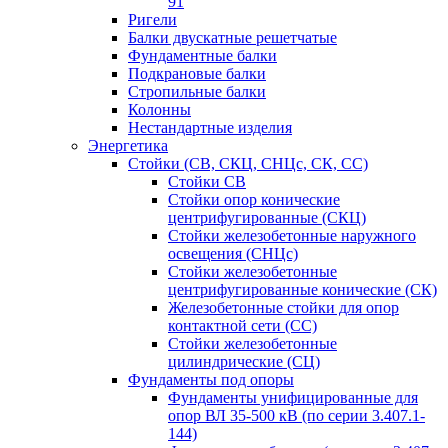
91
Ригели
Балки двускатные решетчатые
Фундаментные балки
Подкрановые балки
Стропильные балки
Колонны
Нестандартные изделия
Энергетика
Стойки (СВ, СКЦ, СНЦс, СК, СС)
Стойки СВ
Стойки опор конические
центрифугированные (СКЦ)
Стойки железобетонные наружного
освещения (СНЦс)
Стойки железобетонные
центрифугированные конические (СК)
Железобетонные стойки для опор
контактной сети (СС)
Стойки железобетонные
цилиндрические (СЦ)
Фундаменты под опоры
Фундаменты унифицированные для
опор ВЛ 35-500 кВ (по серии 3.407.1-
144)