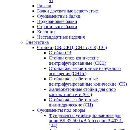
91
Ригели
Балки двускатные решетчатые
Фундаментные балки
Подкрановые балки
Стропильные балки
Колонны
Нестандартные изделия
Энергетика
Стойки (СВ, СКЦ, СНЦс, СК, СС)
Стойки СВ
Стойки опор конические
центрифугированные (СКЦ)
Стойки железобетонные наружного
освещения (СНЦс)
Стойки железобетонные
центрифугированные конические (СК)
Железобетонные стойки для опор
контактной сети (СС)
Стойки железобетонные
цилиндрические (СЦ)
Фундаменты под опоры
Фундаменты унифицированные для
опор ВЛ 35-500 кВ (по серии 3.407.1-
144)