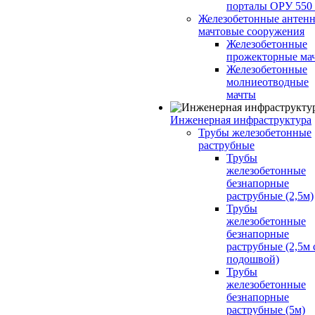
порталы ОРУ 550
Железобетонные антенн
мачтовые сооружения
Железобетонные
прожекторные ма
Железобетонные
молниеотводные
мачты
Инженерная инфраструктура
Трубы железобетонные
раструбные
Трубы
железобетонные
безнапорные
раструбные (2,5м)
Трубы
железобетонные
безнапорные
раструбные (2,5м 
подошвой)
Трубы
железобетонные
безнапорные
раструбные (5м)