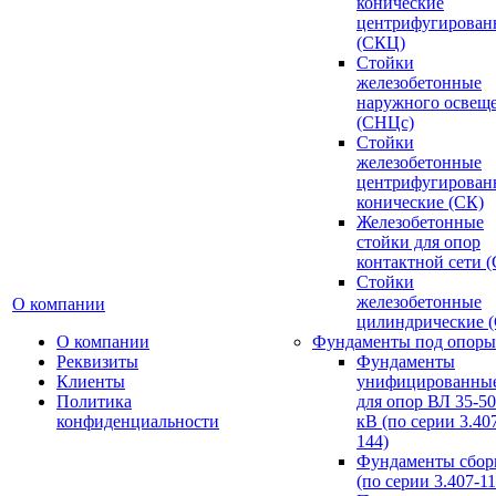
конические
центрифугирован
(СКЦ)
Стойки
железобетонные
наружного освещ
(СНЦс)
Стойки
железобетонные
центрифугирован
конические (СК)
Железобетонные
стойки для опор
контактной сети 
Стойки
железобетонные
О компании
цилиндрические 
О компании
Фундаменты под опоры
Реквизиты
Фундаменты
Клиенты
унифицированны
Политика
для опор ВЛ 35-5
конфиденциальности
кВ (по серии 3.407
144)
Фундаменты сбор
(по серии 3.407-11