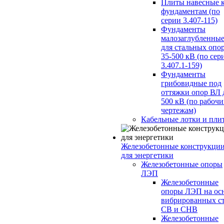
Плиты навесные 
фундаментам (по
серии 3.407-115)
Фундаменты
малозаглубленны
для стальных опо
35-500 кВ (по сер
3.407.1-159)
Фундаменты
грибовидные под
оттяжки опор ВЛ 
500 кВ (по рабоч
чертежам)
Кабельные лотки и пли
Железобетонные конструкци
для энергетики
Железобетонные опоры
ЛЭП
Железобетонные
опоры ЛЭП на ос
вибрированных с
СВ и СНВ
Железобетонные