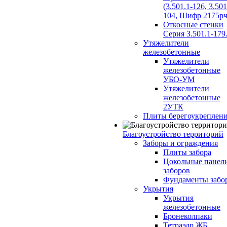
(3.501.1-126, 3.501
104, Шифр 2175рч
Откосные стенки
Серия 3.501.1-179
Утяжелители
железобетонные
Утяжелители
железобетонные
УБО-УМ
Утяжелители
железобетонные
2УТК
Плиты берегоукреплен
Благоустройство территорий
Заборы и ограждения
Плиты забора
Цокольные панел
заборов
Фундаменты забо
Укрытия
Укрытия
железобетонные
Бронеколпаки
Тетраэдр ЖБ