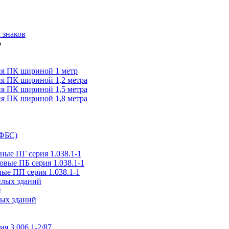
 знаков
я ПК шириной 1 метр
я ПК шириной 1,2 метра
я ПК шириной 1,5 метра
я ПК шириной 1,8 метра
(ФБС)
ые ПГ серия 1.038.1-1
вые ПБ серия 1.038.1-1
ые ПП серия 1.038.1-1
илых зданий
и
ых зданий
ия 3.006.1-2/87