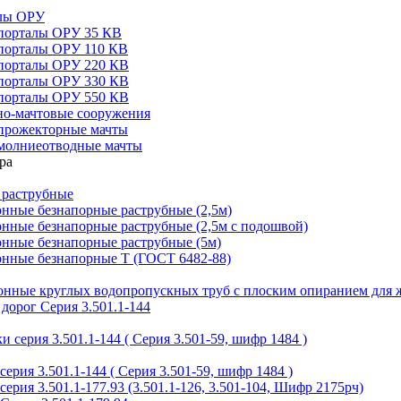
алы ОРУ
порталы ОРУ 35 КВ
порталы ОРУ 110 КВ
порталы ОРУ 220 КВ
порталы ОРУ 330 КВ
порталы ОРУ 550 КВ
но-мачтовые сооружения
прожекторные мачты
молниеотводные мачты
 раструбные
нные безнапорные раструбные (2,5м)
нные безнапорные раструбные (2,5м с подошвой)
онные безнапорные раструбные (5м)
онные безнапорные Т (ГОСТ 6482-88)
тонные круглых водопропускных труб с плоским опиранием для 
дорог Серия 3.501.1-144
 серия 3.501.1-144 ( Серия 3.501-59, шифр 1484 )
ерия 3.501.1-144 ( Серия 3.501-59, шифр 1484 )
ерия 3.501.1-177.93 (3.501.1-126, 3.501-104, Шифр 2175рч)