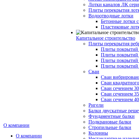
Лотки каналов ЛК серия
Плиты перекрытия лот
Водоотводные лотки
Бетонные лотки с
Пластиковые лот
Капитальное строительство
Плиты перекрытия реб
Плиты покрытий 1
Плиты покрытий 
Плиты покрытий 1
Плиты покрытий 
Сваи
Сваи вибрированн
Сваи квадратного
Сваи сечением 3
Сваи сечением 3
Сваи сечением 4
Ригели
Балки двускатные реше
Фундаментные балки
Подкрановые балки
О компании
Стропильные балки
Колонны
О компании
Нестандартные издели