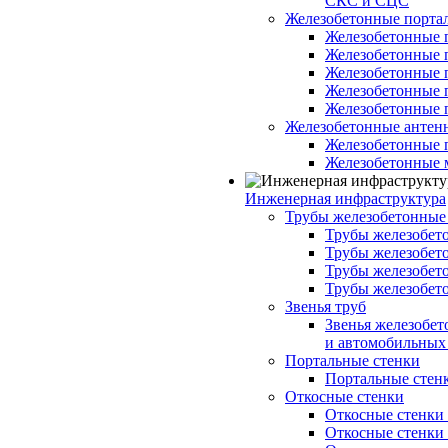
СКС и СЦС
Железобетонные порт
Железобетонные 
Железобетонные 
Железобетонные 
Железобетонные 
Железобетонные 
Железобетонные антен
Железобетонные 
Железобетонные 
Инженерная инфраструктура
Трубы железобетонные
Трубы железобето
Трубы железобето
Трубы железобет
Трубы железобет
Звенья труб
Звенья железобе
и автомобильных 
Портальные стенки
Портальные стенки
Откосные стенки
Откосные стенки с
Откосные стенки с