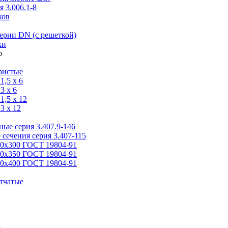
 3.006.1-8
ков
ерии DN (с решеткой)
ки
ристые
,5 x 6
3 x 6
,5 x 12
3 x 12
ые серия 3.407.9-146
 сечения серия 3.407-115
00х300 ГОСТ 19804-91
50х350 ГОСТ 19804-91
00х400 ГОСТ 19804-91
тчатые
я