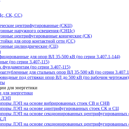
с, СК, СС)
ические центрифугированные (СКЦ)
тонные наружного освещения (СНЦс)
тонные центрифугированные конические (СК)
тойки для опор контактной сети (СС)
тонные цилиндрические (СЦ)
ы
цированные для опор ВЛ 35-500 кВ (по серии 3.407.1-144)
ые (по серии 3.407-115)
 фундаментам (по серии 3.407-115)
аглубленные для стальных опор ВЛ 35-500 кВ (по серии 3.407.1
овидные под оттяжки опор ВЛ до 500 кВ (по рабочим чертежам)
иты
 для энергетики
ы ЛЭП
опоры ЛЭП на основе вибрированных стоек СВ и СНВ
опоры ЛЭП на основе цинтрифугированных стоек СК и СЦ
опоры ЛЭП на основе секционированных центрифугированных 
К.Д
опоры ЛЭП на основе секционированных центрифугированных 