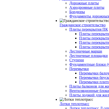
Дорожные плиты
Аэродромные плиты
Бордюры
Фундаменты дорожных
Гражданское строительство
Плиты перекрытия ПК
Плиты перекрыти
Плиты перекрыти
Плиты перекрыти
Плиты перекрыти
Лестничные марши
Лестничные площадки
Ступени
Фундаментные блоки 
Перемычки
Перемычки балочн
Перемычки бруско
Перемычки плитн
Плиты балконов для ж
Вентиляционные блок
Плиты лоджий для жил
Лотки теплотрасс
Лотки теплотрасс Л сер