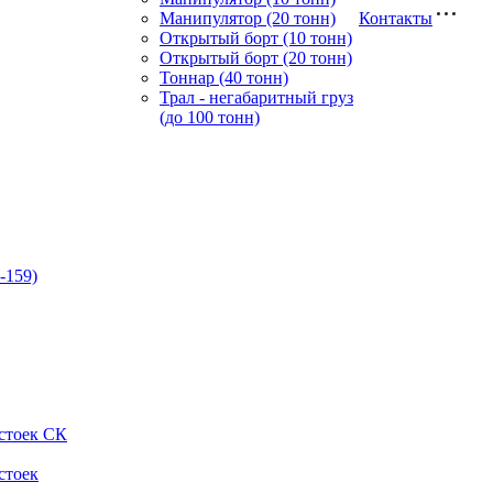
Манипулятор (20 тонн)
Контакты
Открытый борт (10 тонн)
Открытый борт (20 тонн)
Тоннар (40 тонн)
Трал - негабаритный груз
(до 100 тонн)
-159)
стоек СК
стоек