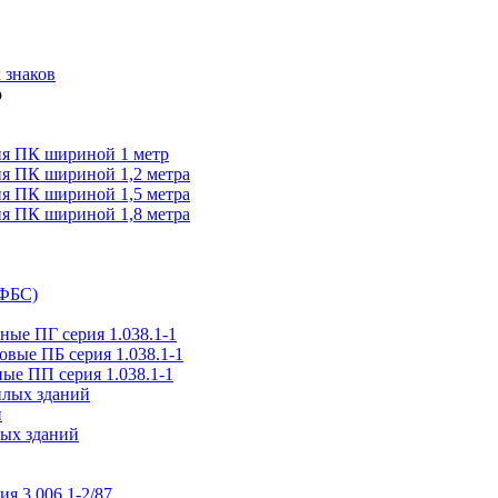
 знаков
я ПК шириной 1 метр
я ПК шириной 1,2 метра
я ПК шириной 1,5 метра
я ПК шириной 1,8 метра
(ФБС)
ые ПГ серия 1.038.1-1
вые ПБ серия 1.038.1-1
ые ПП серия 1.038.1-1
илых зданий
и
ых зданий
ия 3.006.1-2/87