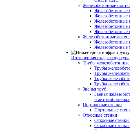
СКС и СЦС
Железобетонные порт
Железобетонные 
Железобетонные 
Железобетонные 
Железобетонные 
Железобетонные 
Железобетонные антен
Железобетонные 
Железобетонные 
Инженерная инфраструктура
Трубы железобетонные
Трубы железобето
Трубы железобето
Трубы железобет
Трубы железобет
Звенья труб
Звенья железобе
и автомобильных 
Портальные стенки
Портальные стенки
Откосные стенки
Откосные стенки с
Откосные стенки с