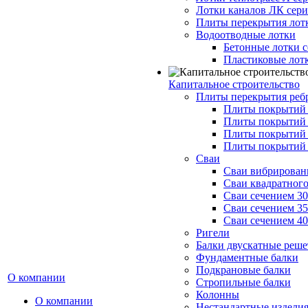
Лотки каналов ЛК серия
Плиты перекрытия лот
Водоотводные лотки
Бетонные лотки с
Пластиковые лот
Капитальное строительство
Плиты перекрытия реб
Плиты покрытий 1
Плиты покрытий 
Плиты покрытий 1
Плиты покрытий 
Сваи
Сваи вибрированн
Сваи квадратного
Сваи сечением 3
Сваи сечением 3
Сваи сечением 4
Ригели
Балки двускатные реше
Фундаментные балки
Подкрановые балки
О компании
Стропильные балки
Колонны
О компании
Нестандартные издели