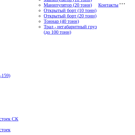
Манипулятор (20 тонн)
Контакты
Открытый борт (10 тонн)
Открытый борт (20 тонн)
Тоннар (40 тонн)
Трал - негабаритный груз
(до 100 тонн)
-159)
стоек СК
стоек