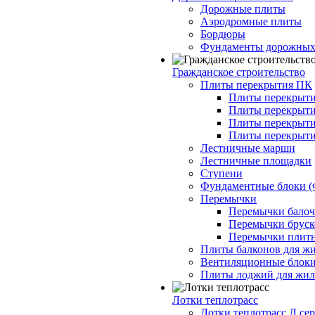
Дорожные плиты
Аэродромные плиты
Бордюры
Фундаменты дорожных
Гражданское строительство
Плиты перекрытия ПК
Плиты перекрыти
Плиты перекрыти
Плиты перекрыти
Плиты перекрыти
Лестничные марши
Лестничные площадки
Ступени
Фундаментные блоки 
Перемычки
Перемычки балочн
Перемычки бруско
Перемычки плитн
Плиты балконов для ж
Вентиляционные блок
Плиты лоджий для жил
Лотки теплотрасс
Лотки теплотрасс Л сер