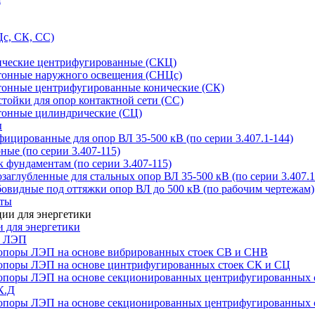
с, СК, СС)
ические центрифугированные (СКЦ)
тонные наружного освещения (СНЦс)
тонные центрифугированные конические (СК)
тойки для опор контактной сети (СС)
тонные цилиндрические (СЦ)
ы
цированные для опор ВЛ 35-500 кВ (по серии 3.407.1-144)
ые (по серии 3.407-115)
 фундаментам (по серии 3.407-115)
аглубленные для стальных опор ВЛ 35-500 кВ (по серии 3.407.1
овидные под оттяжки опор ВЛ до 500 кВ (по рабочим чертежам)
иты
 для энергетики
ы ЛЭП
опоры ЛЭП на основе вибрированных стоек СВ и СНВ
опоры ЛЭП на основе цинтрифугированных стоек СК и СЦ
опоры ЛЭП на основе секционированных центрифугированных 
К.Д
опоры ЛЭП на основе секционированных центрифугированных 