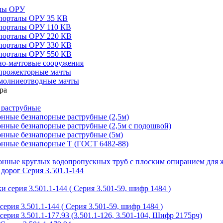
алы ОРУ
порталы ОРУ 35 КВ
порталы ОРУ 110 КВ
порталы ОРУ 220 КВ
порталы ОРУ 330 КВ
порталы ОРУ 550 КВ
но-мачтовые сооружения
прожекторные мачты
молниеотводные мачты
 раструбные
нные безнапорные раструбные (2,5м)
нные безнапорные раструбные (2,5м с подошвой)
онные безнапорные раструбные (5м)
онные безнапорные Т (ГОСТ 6482-88)
тонные круглых водопропускных труб с плоским опиранием для 
дорог Серия 3.501.1-144
 серия 3.501.1-144 ( Серия 3.501-59, шифр 1484 )
ерия 3.501.1-144 ( Серия 3.501-59, шифр 1484 )
ерия 3.501.1-177.93 (3.501.1-126, 3.501-104, Шифр 2175рч)