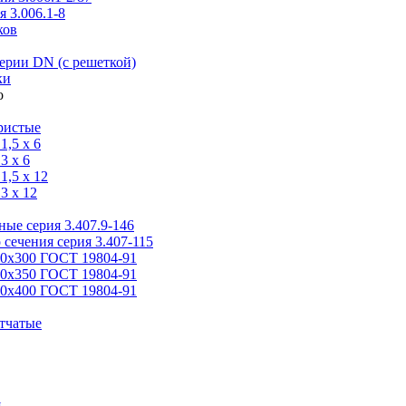
 3.006.1-8
ков
ерии DN (с решеткой)
ки
ристые
,5 x 6
3 x 6
,5 x 12
3 x 12
ые серия 3.407.9-146
 сечения серия 3.407-115
00х300 ГОСТ 19804-91
50х350 ГОСТ 19804-91
00х400 ГОСТ 19804-91
тчатые
я