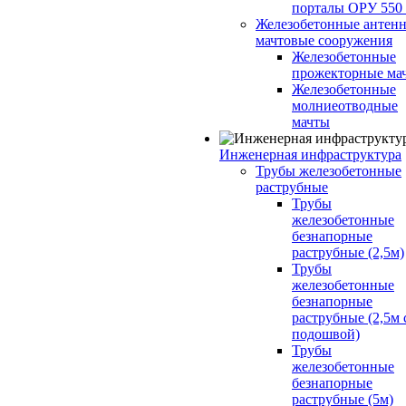
порталы ОРУ 550
Железобетонные антенн
мачтовые сооружения
Железобетонные
прожекторные ма
Железобетонные
молниеотводные
мачты
Инженерная инфраструктура
Трубы железобетонные
раструбные
Трубы
железобетонные
безнапорные
раструбные (2,5м)
Трубы
железобетонные
безнапорные
раструбные (2,5м 
подошвой)
Трубы
железобетонные
безнапорные
раструбные (5м)