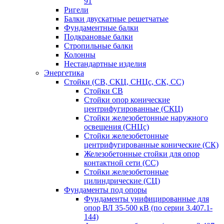
91
Ригели
Балки двускатные решетчатые
Фундаментные балки
Подкрановые балки
Стропильные балки
Колонны
Нестандартные изделия
Энергетика
Стойки (СВ, СКЦ, СНЦс, СК, СС)
Стойки СВ
Стойки опор конические
центрифугированные (СКЦ)
Стойки железобетонные наружного
освещения (СНЦс)
Стойки железобетонные
центрифугированные конические (СК)
Железобетонные стойки для опор
контактной сети (СС)
Стойки железобетонные
цилиндрические (СЦ)
Фундаменты под опоры
Фундаменты унифицированные для
опор ВЛ 35-500 кВ (по серии 3.407.1-
144)