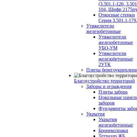
(3.501.1-126, 3.501
104, Шифр 2175рч
Откосные стенки
Серия 3.501.1-179
Утяжелители
железобетонные
Утяжелители
железобетонные
УБО-УМ
Утяжелители
железобетонные
2УТК
Плиты берегоукреплен
Благоустройство территорий
Заборы и ограждения
Плиты забора
Цокольные панел
заборов
Фундаменты забо
Укрытия
Укрытия
железобетонные
Бронеколпаки
Тетраэдр ЖБ