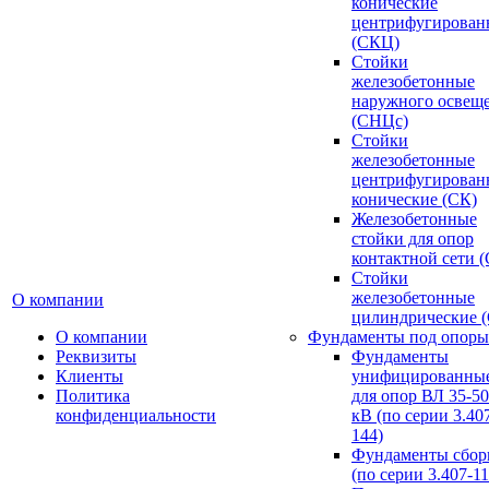
конические
центрифугирован
(СКЦ)
Стойки
железобетонные
наружного освещ
(СНЦс)
Стойки
железобетонные
центрифугирован
конические (СК)
Железобетонные
стойки для опор
контактной сети 
Стойки
железобетонные
О компании
цилиндрические 
О компании
Фундаменты под опоры
Реквизиты
Фундаменты
Клиенты
унифицированны
Политика
для опор ВЛ 35-5
конфиденциальности
кВ (по серии 3.407
144)
Фундаменты сбор
(по серии 3.407-11