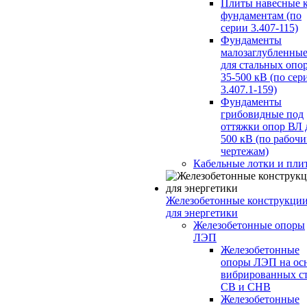
Плиты навесные 
фундаментам (по
серии 3.407-115)
Фундаменты
малозаглубленны
для стальных опо
35-500 кВ (по сер
3.407.1-159)
Фундаменты
грибовидные под
оттяжки опор ВЛ 
500 кВ (по рабоч
чертежам)
Кабельные лотки и пли
Железобетонные конструкци
для энергетики
Железобетонные опоры
ЛЭП
Железобетонные
опоры ЛЭП на ос
вибрированных с
СВ и СНВ
Железобетонные