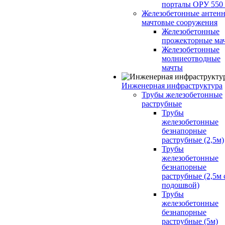
порталы ОРУ 550
Железобетонные антенн
мачтовые сооружения
Железобетонные
прожекторные ма
Железобетонные
молниеотводные
мачты
Инженерная инфраструктура
Трубы железобетонные
раструбные
Трубы
железобетонные
безнапорные
раструбные (2,5м)
Трубы
железобетонные
безнапорные
раструбные (2,5м 
подошвой)
Трубы
железобетонные
безнапорные
раструбные (5м)