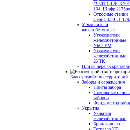
(3.501.1-126, 3.501
104, Шифр 2175рч
Откосные стенки
Серия 3.501.1-179
Утяжелители
железобетонные
Утяжелители
железобетонные
УБО-УМ
Утяжелители
железобетонные
2УТК
Плиты берегоукреплен
Благоустройство территорий
Заборы и ограждения
Плиты забора
Цокольные панел
заборов
Фундаменты забо
Укрытия
Укрытия
железобетонные
Бронеколпаки
Тетраэдр ЖБ