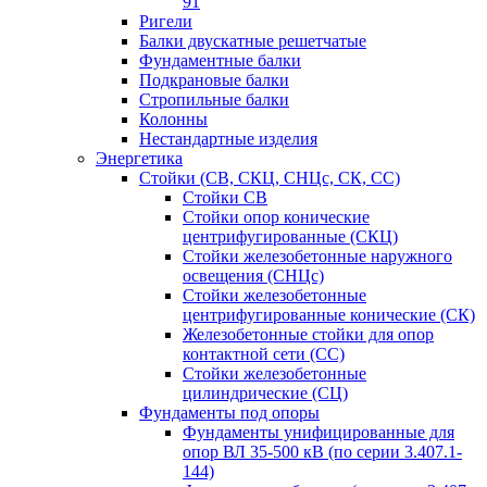
91
Ригели
Балки двускатные решетчатые
Фундаментные балки
Подкрановые балки
Стропильные балки
Колонны
Нестандартные изделия
Энергетика
Стойки (СВ, СКЦ, СНЦс, СК, СС)
Стойки СВ
Стойки опор конические
центрифугированные (СКЦ)
Стойки железобетонные наружного
освещения (СНЦс)
Стойки железобетонные
центрифугированные конические (СК)
Железобетонные стойки для опор
контактной сети (СС)
Стойки железобетонные
цилиндрические (СЦ)
Фундаменты под опоры
Фундаменты унифицированные для
опор ВЛ 35-500 кВ (по серии 3.407.1-
144)