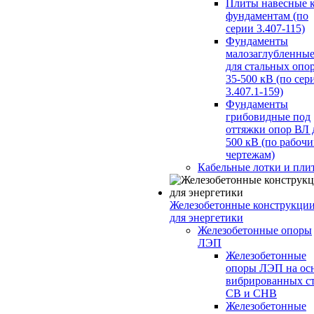
Плиты навесные 
фундаментам (по
серии 3.407-115)
Фундаменты
малозаглубленны
для стальных опо
35-500 кВ (по сер
3.407.1-159)
Фундаменты
грибовидные под
оттяжки опор ВЛ 
500 кВ (по рабоч
чертежам)
Кабельные лотки и пли
Железобетонные конструкци
для энергетики
Железобетонные опоры
ЛЭП
Железобетонные
опоры ЛЭП на ос
вибрированных с
СВ и СНВ
Железобетонные