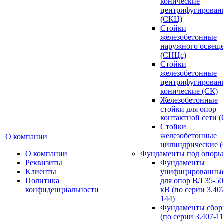
конические
центрифугирован
(СКЦ)
Стойки
железобетонные
наружного освещ
(СНЦс)
Стойки
железобетонные
центрифугирован
конические (СК)
Железобетонные
стойки для опор
контактной сети 
Стойки
железобетонные
О компании
цилиндрические 
О компании
Фундаменты под опоры
Реквизиты
Фундаменты
Клиенты
унифицированны
Политика
для опор ВЛ 35-5
конфиденциальности
кВ (по серии 3.407
144)
Фундаменты сбор
(по серии 3.407-11