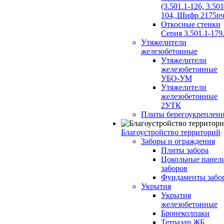
(3.501.1-126, 3.501
104, Шифр 2175рч
Откосные стенки
Серия 3.501.1-179
Утяжелители
железобетонные
Утяжелители
железобетонные
УБО-УМ
Утяжелители
железобетонные
2УТК
Плиты берегоукреплен
Благоустройство территорий
Заборы и ограждения
Плиты забора
Цокольные панел
заборов
Фундаменты забо
Укрытия
Укрытия
железобетонные
Бронеколпаки
Тетраэдр ЖБ