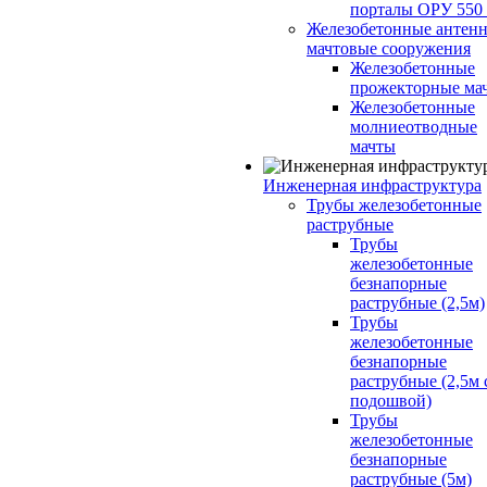
порталы ОРУ 550
Железобетонные антенн
мачтовые сооружения
Железобетонные
прожекторные ма
Железобетонные
молниеотводные
мачты
Инженерная инфраструктура
Трубы железобетонные
раструбные
Трубы
железобетонные
безнапорные
раструбные (2,5м)
Трубы
железобетонные
безнапорные
раструбные (2,5м 
подошвой)
Трубы
железобетонные
безнапорные
раструбные (5м)