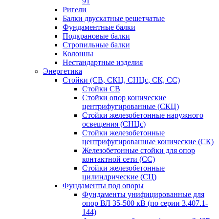
91
Ригели
Балки двускатные решетчатые
Фундаментные балки
Подкрановые балки
Стропильные балки
Колонны
Нестандартные изделия
Энергетика
Стойки (СВ, СКЦ, СНЦс, СК, СС)
Стойки СВ
Стойки опор конические
центрифугированные (СКЦ)
Стойки железобетонные наружного
освещения (СНЦс)
Стойки железобетонные
центрифугированные конические (СК)
Железобетонные стойки для опор
контактной сети (СС)
Стойки железобетонные
цилиндрические (СЦ)
Фундаменты под опоры
Фундаменты унифицированные для
опор ВЛ 35-500 кВ (по серии 3.407.1-
144)