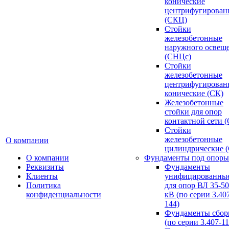
конические
центрифугирован
(СКЦ)
Стойки
железобетонные
наружного освещ
(СНЦс)
Стойки
железобетонные
центрифугирован
конические (СК)
Железобетонные
стойки для опор
контактной сети 
Стойки
железобетонные
О компании
цилиндрические 
О компании
Фундаменты под опоры
Реквизиты
Фундаменты
Клиенты
унифицированны
Политика
для опор ВЛ 35-5
конфиденциальности
кВ (по серии 3.407
144)
Фундаменты сбор
(по серии 3.407-11