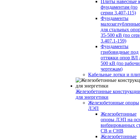
Плиты навесные 
фундаментам (по
серии 3.407-115)
Фундаменты
малозаглубленны
для стальных опо
35-500 кВ (по сер
3.407.1-159)
Фундаменты
грибовидные под
оттяжки опор ВЛ 
500 кВ (по рабоч
чертежам)
Кабельные лотки и пли
Железобетонные конструкци
для энергетики
Железобетонные опоры
ЛЭП
Железобетонные
опоры ЛЭП на ос
вибрированных с
СВ и СНВ
Железобетонные