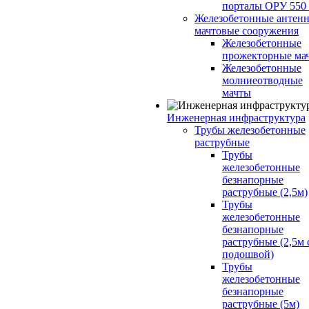
порталы ОРУ 550
Железобетонные антенн
мачтовые сооружения
Железобетонные
прожекторные ма
Железобетонные
молниеотводные
мачты
Инженерная инфраструктура
Трубы железобетонные
раструбные
Трубы
железобетонные
безнапорные
раструбные (2,5м)
Трубы
железобетонные
безнапорные
раструбные (2,5м 
подошвой)
Трубы
железобетонные
безнапорные
раструбные (5м)