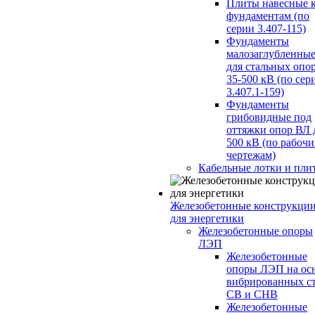
Плиты навесные 
фундаментам (по
серии 3.407-115)
Фундаменты
малозаглубленны
для стальных опо
35-500 кВ (по сер
3.407.1-159)
Фундаменты
грибовидные под
оттяжки опор ВЛ 
500 кВ (по рабоч
чертежам)
Кабельные лотки и пли
Железобетонные конструкци
для энергетики
Железобетонные опоры
ЛЭП
Железобетонные
опоры ЛЭП на ос
вибрированных с
СВ и СНВ
Железобетонные