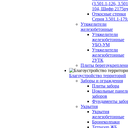
(3.501.1-126, 3.501
104, Шифр 2175рч
Откосные стенки
Серия 3.501.1-179
Утяжелители
железобетонные
Утяжелители
железобетонные
УБО-УМ
Утяжелители
железобетонные
2УТК
Плиты берегоукреплен
Благоустройство территорий
Заборы и ограждения
Плиты забора
Цокольные панел
заборов
Фундаменты забо
Укрытия
Укрытия
железобетонные
Бронеколпаки
Тетраэдр ЖБ