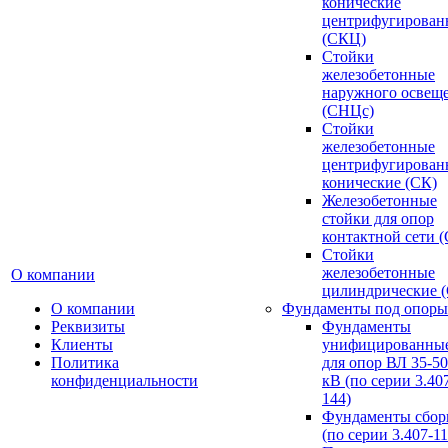
конические
центрифугирован
(СКЦ)
Стойки
железобетонные
наружного освещ
(СНЦс)
Стойки
железобетонные
центрифугирован
конические (СК)
Железобетонные
стойки для опор
контактной сети 
Стойки
железобетонные
О компании
цилиндрические 
О компании
Фундаменты под опоры
Реквизиты
Фундаменты
Клиенты
унифицированны
Политика
для опор ВЛ 35-5
конфиденциальности
кВ (по серии 3.407
144)
Фундаменты сбор
(по серии 3.407-11