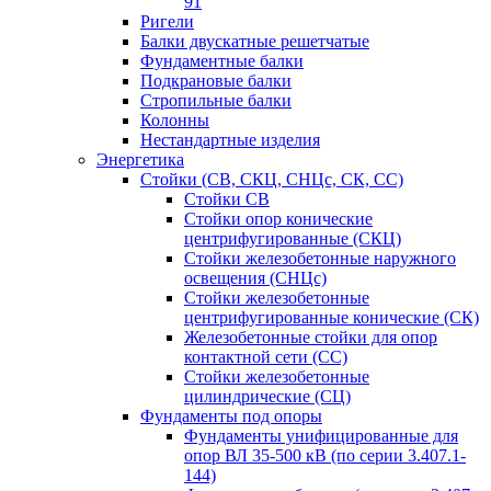
91
Ригели
Балки двускатные решетчатые
Фундаментные балки
Подкрановые балки
Стропильные балки
Колонны
Нестандартные изделия
Энергетика
Стойки (СВ, СКЦ, СНЦс, СК, СС)
Стойки СВ
Стойки опор конические
центрифугированные (СКЦ)
Стойки железобетонные наружного
освещения (СНЦс)
Стойки железобетонные
центрифугированные конические (СК)
Железобетонные стойки для опор
контактной сети (СС)
Стойки железобетонные
цилиндрические (СЦ)
Фундаменты под опоры
Фундаменты унифицированные для
опор ВЛ 35-500 кВ (по серии 3.407.1-
144)