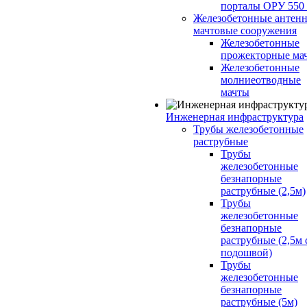
порталы ОРУ 550
Железобетонные антенн
мачтовые сооружения
Железобетонные
прожекторные ма
Железобетонные
молниеотводные
мачты
Инженерная инфраструктура
Трубы железобетонные
раструбные
Трубы
железобетонные
безнапорные
раструбные (2,5м)
Трубы
железобетонные
безнапорные
раструбные (2,5м 
подошвой)
Трубы
железобетонные
безнапорные
раструбные (5м)