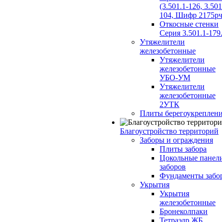
(3.501.1-126, 3.501
104, Шифр 2175рч
Откосные стенки
Серия 3.501.1-179
Утяжелители
железобетонные
Утяжелители
железобетонные
УБО-УМ
Утяжелители
железобетонные
2УТК
Плиты берегоукреплен
Благоустройство территорий
Заборы и ограждения
Плиты забора
Цокольные панел
заборов
Фундаменты забо
Укрытия
Укрытия
железобетонные
Бронеколпаки
Тетраэдр ЖБ