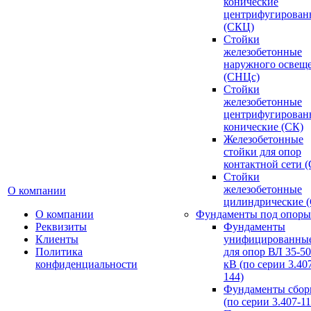
конические
центрифугирован
(СКЦ)
Стойки
железобетонные
наружного освещ
(СНЦс)
Стойки
железобетонные
центрифугирован
конические (СК)
Железобетонные
стойки для опор
контактной сети 
Стойки
железобетонные
О компании
цилиндрические 
О компании
Фундаменты под опоры
Реквизиты
Фундаменты
Клиенты
унифицированны
Политика
для опор ВЛ 35-5
конфиденциальности
кВ (по серии 3.407
144)
Фундаменты сбор
(по серии 3.407-11