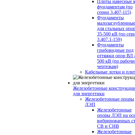
Плиты навесные 
фундаментам (по
серии 3.407-115)
Фундаменты
малозаглубленны
для стальных опо
35-500 кВ (по сер
3.407.1-159)
Фундаменты
грибовидные под
оттяжки опор ВЛ 
500 кВ (по рабоч
чертежам)
Кабельные лотки и пли
Железобетонные конструкци
для энергетики
Железобетонные опоры
ЛЭП
Железобетонные
опоры ЛЭП на ос
вибрированных с
СВ и СНВ
Железобетонные