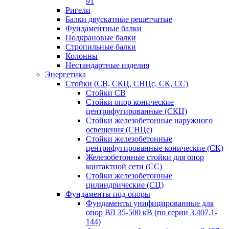
91
Ригели
Балки двускатные решетчатые
Фундаментные балки
Подкрановые балки
Стропильные балки
Колонны
Нестандартные изделия
Энергетика
Стойки (СВ, СКЦ, СНЦс, СК, СС)
Стойки СВ
Стойки опор конические
центрифугированные (СКЦ)
Стойки железобетонные наружного
освещения (СНЦс)
Стойки железобетонные
центрифугированные конические (СК)
Железобетонные стойки для опор
контактной сети (СС)
Стойки железобетонные
цилиндрические (СЦ)
Фундаменты под опоры
Фундаменты унифицированные для
опор ВЛ 35-500 кВ (по серии 3.407.1-
144)