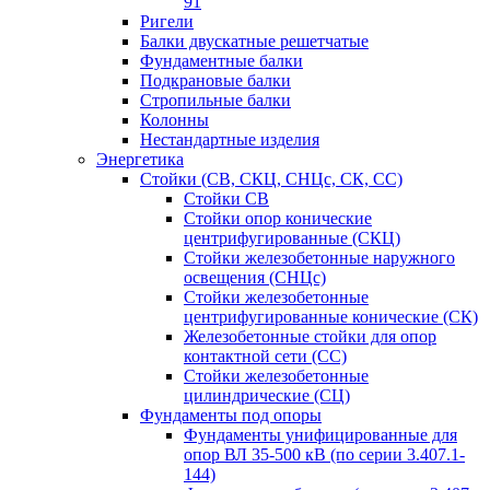
91
Ригели
Балки двускатные решетчатые
Фундаментные балки
Подкрановые балки
Стропильные балки
Колонны
Нестандартные изделия
Энергетика
Стойки (СВ, СКЦ, СНЦс, СК, СС)
Стойки СВ
Стойки опор конические
центрифугированные (СКЦ)
Стойки железобетонные наружного
освещения (СНЦс)
Стойки железобетонные
центрифугированные конические (СК)
Железобетонные стойки для опор
контактной сети (СС)
Стойки железобетонные
цилиндрические (СЦ)
Фундаменты под опоры
Фундаменты унифицированные для
опор ВЛ 35-500 кВ (по серии 3.407.1-
144)