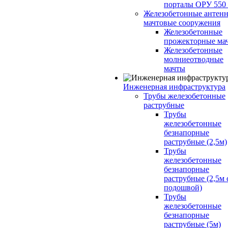
порталы ОРУ 550
Железобетонные антенн
мачтовые сооружения
Железобетонные
прожекторные ма
Железобетонные
молниеотводные
мачты
Инженерная инфраструктура
Трубы железобетонные
раструбные
Трубы
железобетонные
безнапорные
раструбные (2,5м)
Трубы
железобетонные
безнапорные
раструбные (2,5м 
подошвой)
Трубы
железобетонные
безнапорные
раструбные (5м)