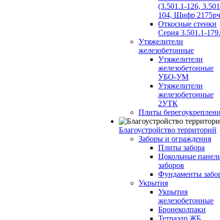
(3.501.1-126, 3.501
104, Шифр 2175рч
Откосные стенки
Серия 3.501.1-179
Утяжелители
железобетонные
Утяжелители
железобетонные
УБО-УМ
Утяжелители
железобетонные
2УТК
Плиты берегоукреплен
Благоустройство территорий
Заборы и ограждения
Плиты забора
Цокольные панел
заборов
Фундаменты забо
Укрытия
Укрытия
железобетонные
Бронеколпаки
Тетраэдр ЖБ