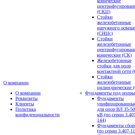
конические
центрифугирован
(СКЦ)
Стойки
железобетонные
наружного освещ
(СНЦс)
Стойки
железобетонные
центрифугирован
конические (СК)
Железобетонные
стойки для опор
контактной сети 
Стойки
железобетонные
О компании
цилиндрические 
О компании
Фундаменты под опоры
Реквизиты
Фундаменты
Клиенты
унифицированны
Политика
для опор ВЛ 35-5
конфиденциальности
кВ (по серии 3.407
144)
Фундаменты сбор
(по серии 3.407-11