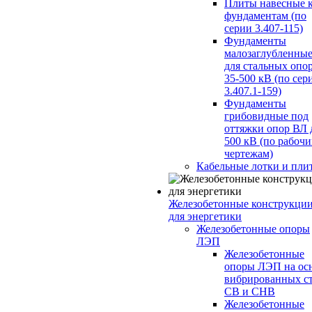
Плиты навесные 
фундаментам (по
серии 3.407-115)
Фундаменты
малозаглубленны
для стальных опо
35-500 кВ (по сер
3.407.1-159)
Фундаменты
грибовидные под
оттяжки опор ВЛ 
500 кВ (по рабоч
чертежам)
Кабельные лотки и пли
Железобетонные конструкци
для энергетики
Железобетонные опоры
ЛЭП
Железобетонные
опоры ЛЭП на ос
вибрированных с
СВ и СНВ
Железобетонные