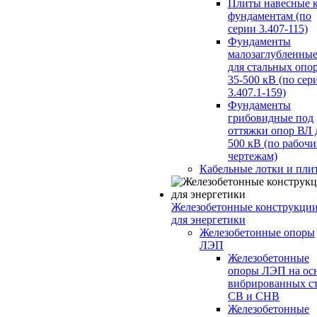
Плиты навесные 
фундаментам (по
серии 3.407-115)
Фундаменты
малозаглубленны
для стальных опо
35-500 кВ (по сер
3.407.1-159)
Фундаменты
грибовидные под
оттяжки опор ВЛ 
500 кВ (по рабоч
чертежам)
Кабельные лотки и пли
Железобетонные конструкци
для энергетики
Железобетонные опоры
ЛЭП
Железобетонные
опоры ЛЭП на ос
вибрированных с
СВ и СНВ
Железобетонные