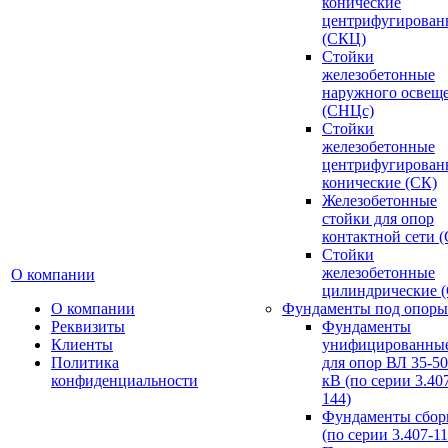
конические
центрифугирован
(СКЦ)
Стойки
железобетонные
наружного освещ
(СНЦс)
Стойки
железобетонные
центрифугирован
конические (СК)
Железобетонные
стойки для опор
контактной сети 
Стойки
железобетонные
О компании
цилиндрические 
О компании
Фундаменты под опоры
Реквизиты
Фундаменты
Клиенты
унифицированны
Политика
для опор ВЛ 35-5
конфиденциальности
кВ (по серии 3.407
144)
Фундаменты сбор
(по серии 3.407-11