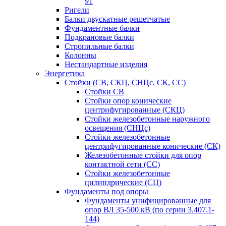
91
Ригели
Балки двускатные решетчатые
Фундаментные балки
Подкрановые балки
Стропильные балки
Колонны
Нестандартные изделия
Энергетика
Стойки (СВ, СКЦ, СНЦс, СК, СС)
Стойки СВ
Стойки опор конические
центрифугированные (СКЦ)
Стойки железобетонные наружного
освещения (СНЦс)
Стойки железобетонные
центрифугированные конические (СК)
Железобетонные стойки для опор
контактной сети (СС)
Стойки железобетонные
цилиндрические (СЦ)
Фундаменты под опоры
Фундаменты унифицированные для
опор ВЛ 35-500 кВ (по серии 3.407.1-
144)