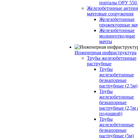
порталы ОРУ 550
Железобетонные антенн
мачтовые сооружения
Железобетонные
прожекторные ма
Железобетонные
молниеотводные
мачты
Инженерная инфраструктура
Трубы железобетонные
раструбные
Трубы
железобетонные
безнапорные
раструбные (2,5м)
Трубы
железобетонные
безнапорные
раструбные (2,5м 
подошвой)
Трубы
железобетонные
безнапорные
раструбные (5м)