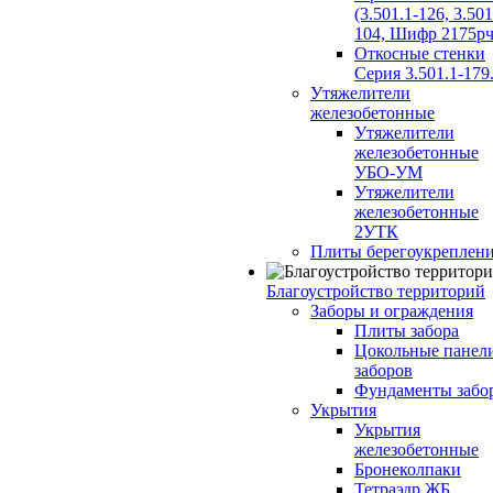
(3.501.1-126, 3.501
104, Шифр 2175рч
Откосные стенки
Серия 3.501.1-179
Утяжелители
железобетонные
Утяжелители
железобетонные
УБО-УМ
Утяжелители
железобетонные
2УТК
Плиты берегоукреплен
Благоустройство территорий
Заборы и ограждения
Плиты забора
Цокольные панел
заборов
Фундаменты забо
Укрытия
Укрытия
железобетонные
Бронеколпаки
Тетраэдр ЖБ