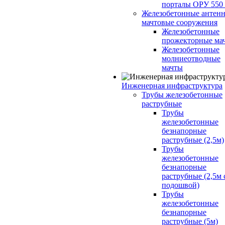
порталы ОРУ 550
Железобетонные антенн
мачтовые сооружения
Железобетонные
прожекторные ма
Железобетонные
молниеотводные
мачты
Инженерная инфраструктура
Трубы железобетонные
раструбные
Трубы
железобетонные
безнапорные
раструбные (2,5м)
Трубы
железобетонные
безнапорные
раструбные (2,5м 
подошвой)
Трубы
железобетонные
безнапорные
раструбные (5м)