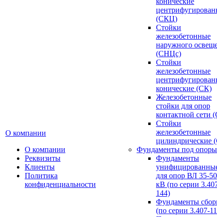
конические
центрифугирован
(СКЦ)
Стойки
железобетонные
наружного освещ
(СНЦс)
Стойки
железобетонные
центрифугирован
конические (СК)
Железобетонные
стойки для опор
контактной сети 
Стойки
железобетонные
О компании
цилиндрические 
О компании
Фундаменты под опоры
Реквизиты
Фундаменты
Клиенты
унифицированны
Политика
для опор ВЛ 35-5
конфиденциальности
кВ (по серии 3.407
144)
Фундаменты сбор
(по серии 3.407-11