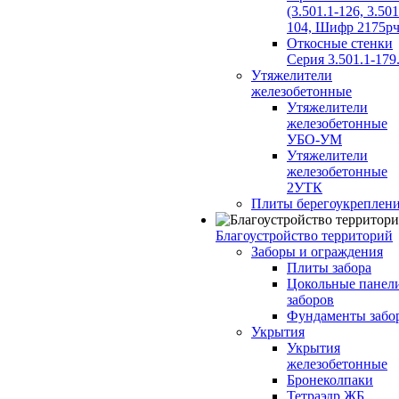
(3.501.1-126, 3.501
104, Шифр 2175рч
Откосные стенки
Серия 3.501.1-179
Утяжелители
железобетонные
Утяжелители
железобетонные
УБО-УМ
Утяжелители
железобетонные
2УТК
Плиты берегоукреплен
Благоустройство территорий
Заборы и ограждения
Плиты забора
Цокольные панел
заборов
Фундаменты забо
Укрытия
Укрытия
железобетонные
Бронеколпаки
Тетраэдр ЖБ