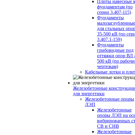
Плиты навесные 
фундаментам (по
серии 3.407-115)
Фундаменты
малозаглубленны
для стальных опо
35-500 кВ (по сер
3.407.1-159)
Фундаменты
грибовидные под
оттяжки опор ВЛ 
500 кВ (по рабоч
чертежам)
Кабельные лотки и пли
Железобетонные конструкци
для энергетики
Железобетонные опоры
ЛЭП
Железобетонные
опоры ЛЭП на ос
вибрированных с
СВ и СНВ
Железобетонные