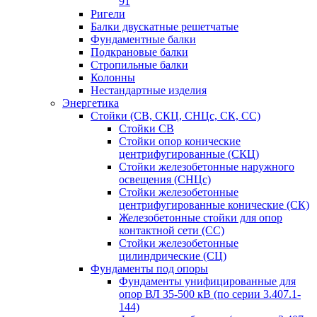
91
Ригели
Балки двускатные решетчатые
Фундаментные балки
Подкрановые балки
Стропильные балки
Колонны
Нестандартные изделия
Энергетика
Стойки (СВ, СКЦ, СНЦс, СК, СС)
Стойки СВ
Стойки опор конические
центрифугированные (СКЦ)
Стойки железобетонные наружного
освещения (СНЦс)
Стойки железобетонные
центрифугированные конические (СК)
Железобетонные стойки для опор
контактной сети (СС)
Стойки железобетонные
цилиндрические (СЦ)
Фундаменты под опоры
Фундаменты унифицированные для
опор ВЛ 35-500 кВ (по серии 3.407.1-
144)