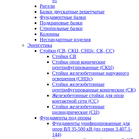
91
Ригели
Балки двускатные решетчатые
Фундаментные балки
Подкрановые балки
Стропильные балки
Колонны
Нестандартные изделия
Энергетика
Стойки (СВ, СКЦ, СНЦс, СК, СС)
Стойки СВ
Стойки опор конические
центрифугированные (СКЦ)
Стойки железобетонные наружного
освещения (СНЦс)
Стойки железобетонные
центрифугированные конические (СК)
Железобетонные стойки для опор
контактной сети (СС)
Стойки железобетонные
цилиндрические (СЦ)
Фундаменты под опоры
Фундаменты унифицированные для
опор ВЛ 35-500 кВ (по серии 3.407.1-
144)