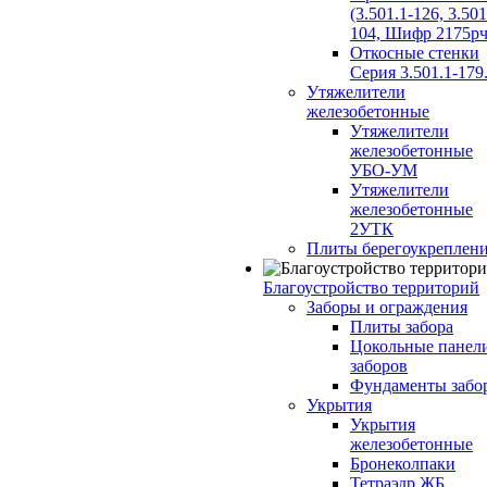
(3.501.1-126, 3.501
104, Шифр 2175рч
Откосные стенки
Серия 3.501.1-179
Утяжелители
железобетонные
Утяжелители
железобетонные
УБО-УМ
Утяжелители
железобетонные
2УТК
Плиты берегоукреплен
Благоустройство территорий
Заборы и ограждения
Плиты забора
Цокольные панел
заборов
Фундаменты забо
Укрытия
Укрытия
железобетонные
Бронеколпаки
Тетраэдр ЖБ