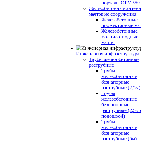
порталы ОРУ 550
Железобетонные антенн
мачтовые сооружения
Железобетонные
прожекторные ма
Железобетонные
молниеотводные
мачты
Инженерная инфраструктура
Трубы железобетонные
раструбные
Трубы
железобетонные
безнапорные
раструбные (2,5м)
Трубы
железобетонные
безнапорные
раструбные (2,5м 
подошвой)
Трубы
железобетонные
безнапорные
раструбные (5м)