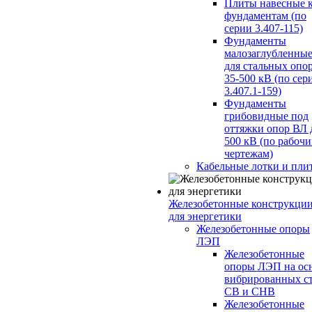
Плиты навесные 
фундаментам (по
серии 3.407-115)
Фундаменты
малозаглубленны
для стальных опо
35-500 кВ (по сер
3.407.1-159)
Фундаменты
грибовидные под
оттяжки опор ВЛ 
500 кВ (по рабоч
чертежам)
Кабельные лотки и пли
Железобетонные конструкци
для энергетики
Железобетонные опоры
ЛЭП
Железобетонные
опоры ЛЭП на ос
вибрированных с
СВ и СНВ
Железобетонные