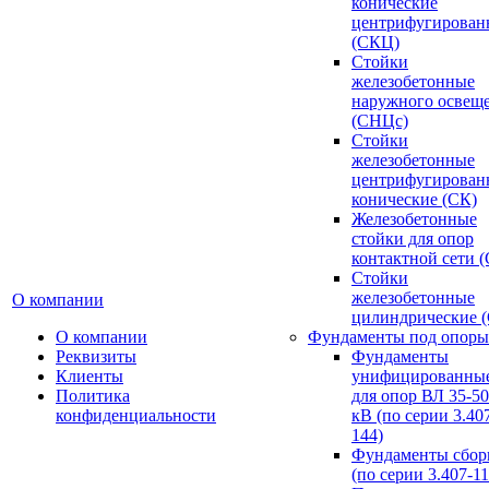
конические
центрифугирован
(СКЦ)
Стойки
железобетонные
наружного освещ
(СНЦс)
Стойки
железобетонные
центрифугирован
конические (СК)
Железобетонные
стойки для опор
контактной сети 
Стойки
железобетонные
О компании
цилиндрические 
О компании
Фундаменты под опоры
Реквизиты
Фундаменты
Клиенты
унифицированны
Политика
для опор ВЛ 35-5
конфиденциальности
кВ (по серии 3.407
144)
Фундаменты сбор
(по серии 3.407-11