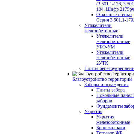
(3.501.1-126, 3.501
104, Шифр 2175рч
Откосные стенки
Серия 3.501.1-179
Утяжелители
железобетонные
Утяжелители
железобетонные
УБО-УМ
Утяжелители
железобетонные
2УТК
Плиты берегоукреплен
Благоустройство территорий
Заборы и ограждения
Плиты забора
Цокольные панел
заборов
Фундаменты забо
Укрытия
Укрытия
железобетонные
Бронеколпаки
Тетраэдр ЖБ