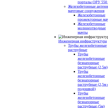
порталы ОРУ 550
Железобетонные антенн
мачтовые сооружения
Железобетонные
прожекторные ма
Железобетонные
молниеотводные
мачты
Инженерная инфраструктура
Трубы железобетонные
раструбные
Трубы
железобетонные
безнапорные
раструбные (2,5м)
Трубы
железобетонные
безнапорные
раструбные (2,5м 
подошвой)
Трубы
железобетонные
безнапорные
раструбные (5м)