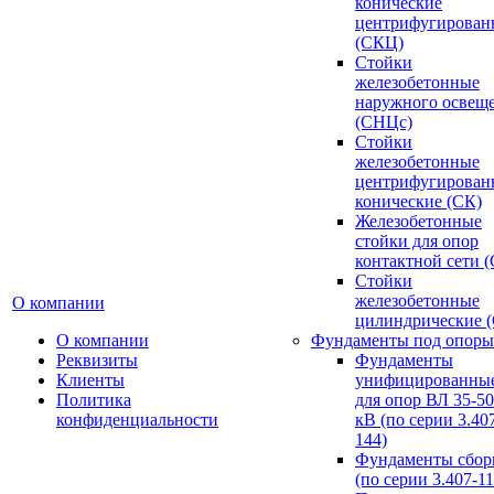
конические
центрифугирован
(СКЦ)
Стойки
железобетонные
наружного освещ
(СНЦс)
Стойки
железобетонные
центрифугирован
конические (СК)
Железобетонные
стойки для опор
контактной сети 
Стойки
железобетонные
О компании
цилиндрические 
О компании
Фундаменты под опоры
Реквизиты
Фундаменты
Клиенты
унифицированны
Политика
для опор ВЛ 35-5
конфиденциальности
кВ (по серии 3.407
144)
Фундаменты сбор
(по серии 3.407-11