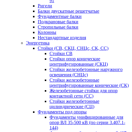
91
Ригели
Балки двускатные решетчатые
Фундаментные балки
Подкрановые балки
Стропильные балки
Колонны
Нестандартные изделия
Энергетика
Стойки (СВ, СКЦ, СНЦс, СК, СС)
Стойки СВ
Стойки опор конические
центрифугированные (СКЦ)
Стойки железобетонные наружного
освещения (СНЦс)
Стойки железобетонные
центрифугированные конические (СК)
Железобетонные стойки для опор
контактной сети (СС)
Стойки железобетонные
цилиндрические (СЦ)
Фундаменты под опоры
Фундаменты унифицированные для
опор ВЛ 35-500 кВ (по серии 3.407.1-
144)