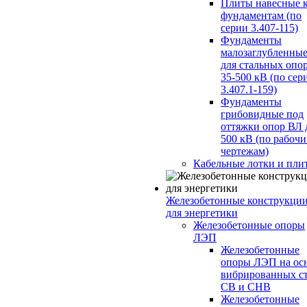
Плиты навесные 
фундаментам (по
серии 3.407-115)
Фундаменты
малозаглубленны
для стальных опо
35-500 кВ (по сер
3.407.1-159)
Фундаменты
грибовидные под
оттяжки опор ВЛ 
500 кВ (по рабоч
чертежам)
Кабельные лотки и пли
Железобетонные конструкци
для энергетики
Железобетонные опоры
ЛЭП
Железобетонные
опоры ЛЭП на ос
вибрированных с
СВ и СНВ
Железобетонные