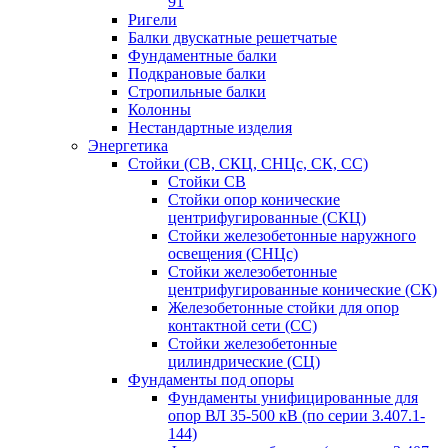
91
Ригели
Балки двускатные решетчатые
Фундаментные балки
Подкрановые балки
Стропильные балки
Колонны
Нестандартные изделия
Энергетика
Стойки (СВ, СКЦ, СНЦс, СК, СС)
Стойки СВ
Стойки опор конические
центрифугированные (СКЦ)
Стойки железобетонные наружного
освещения (СНЦс)
Стойки железобетонные
центрифугированные конические (СК)
Железобетонные стойки для опор
контактной сети (СС)
Стойки железобетонные
цилиндрические (СЦ)
Фундаменты под опоры
Фундаменты унифицированные для
опор ВЛ 35-500 кВ (по серии 3.407.1-
144)