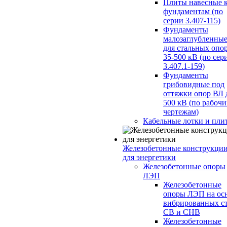
Плиты навесные 
фундаментам (по
серии 3.407-115)
Фундаменты
малозаглубленны
для стальных опо
35-500 кВ (по сер
3.407.1-159)
Фундаменты
грибовидные под
оттяжки опор ВЛ 
500 кВ (по рабоч
чертежам)
Кабельные лотки и пли
Железобетонные конструкци
для энергетики
Железобетонные опоры
ЛЭП
Железобетонные
опоры ЛЭП на ос
вибрированных с
СВ и СНВ
Железобетонные