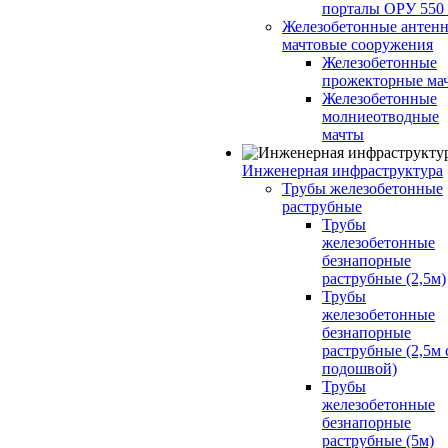
порталы ОРУ 550
Железобетонные антенн
мачтовые сооружения
Железобетонные
прожекторные ма
Железобетонные
молниеотводные
мачты
Инженерная инфраструктура
Трубы железобетонные
раструбные
Трубы
железобетонные
безнапорные
раструбные (2,5м)
Трубы
железобетонные
безнапорные
раструбные (2,5м 
подошвой)
Трубы
железобетонные
безнапорные
раструбные (5м)