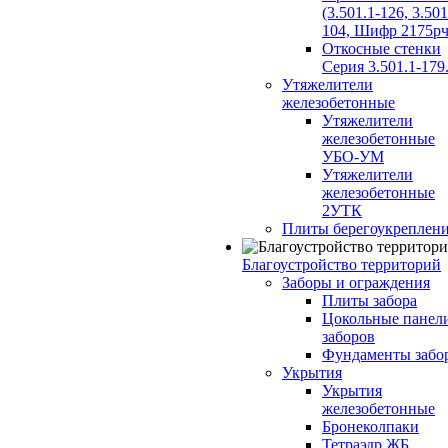
(3.501.1-126, 3.501
104, Шифр 2175рч
Откосные стенки
Серия 3.501.1-179
Утяжелители
железобетонные
Утяжелители
железобетонные
УБО-УМ
Утяжелители
железобетонные
2УТК
Плиты берегоукреплен
Благоустройство территорий
Заборы и ограждения
Плиты забора
Цокольные панел
заборов
Фундаменты забо
Укрытия
Укрытия
железобетонные
Бронеколпаки
Тетраэдр ЖБ