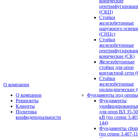
конические
центрифугирован
(СКЦ)
Стойки
железобетонные
наружного освещ
(СНЦс)
Стойки
железобетонные
центрифугирован
конические (СК)
Железобетонные
стойки для опор
контактной сети 
Стойки
железобетонные
О компании
цилиндрические 
О компании
Фундаменты под опоры
Реквизиты
Фундаменты
Клиенты
унифицированны
Политика
для опор ВЛ 35-5
конфиденциальности
кВ (по серии 3.407
144)
Фундаменты сбор
(по серии 3.407-11